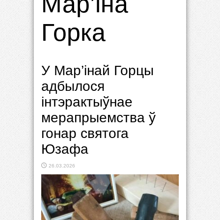
Мар’іна
Горка
У Мар’інай Горцы
адбылося
інтэрактыўнае
мерапрыемства ў
гонар святога
Юзафа
26.03.2026