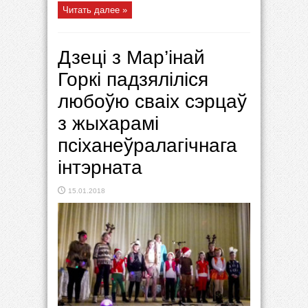
Читать далее »
Дзеці з Мар’інай
Горкі падзяліліся
любоўю сваіх сэрцаў
з жыхарамі
псіханеўралагічнага
інтэрната
15.01.2018