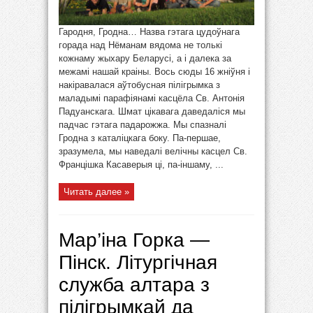
Гародня, Гродна… Назва гэтага цудоўнага
горада над Нёманам вядома не толькі
кожнаму жыхару Беларусі, а і далека за
межамі нашай краіны. Вось сюды 16 жніўня і
накіравалася аўтобусная пілігрымка з
маладымі парафіянамі касцёла Св. Антонія
Падуанскага. Шмат цікавага даведаліся мы
падчас гэтага падарожжа. Мы спазналі
Гродна з каталіцкага боку. Па-першае,
зразумела, мы наведалі велічны касцел Св.
Францішка Касаверыя ці, па-іншаму, ...
Читать далее »
Мар’іна Горка —
Пінск. Літургічная
служба алтара з
пілігрымкай да