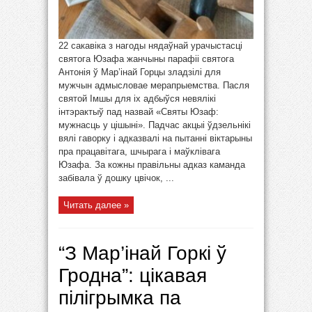
22 сакавіка з нагоды нядаўнай урачыстасці
святога Юзафа жанчыны парафіі святога
Антонія ў Мар’інай Горцы зладзілі для
мужчын адмысловае мерапрыемства. Пасля
святой Імшы для іх адбыўся невялікі
інтэрактыў пад назвай «Святы Юзаф:
мужнасць у цішыні». Падчас акцыі ўдзельнікі
вялі гаворку і адказвалі на пытанні віктарыны
пра працавітага, шчырага і маўклівага
Юзафа. За кожны правільны адказ каманда
забівала ў дошку цвічок, ...
Читать далее »
“З Мар’інай Горкі ў
Гродна”: цікавая
пілігрымка па