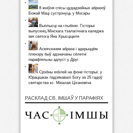
8 жніўня спісы цудадзейных абразоў
Божай Маці сустрэнуць у Мосары
Выплысці на глыбіню. Гісторыі
выпускніц Мінскага тэалагічнага каледжа
імя святога Яна Хрысціцеля
Асвячэннем абраза і адкрыццём
пленэру быў адзначаны сёлетні
парафіяльны адпуст у Друі
Срэбны юбілей на фоне гісторыі: у
Юрацішках падзякавалі Богу за 25 гадоў
святарства кс. Мікалая Ціхановіча
РАСКЛАД СВ. ІМШАЎ У ПАРАФІЯХ