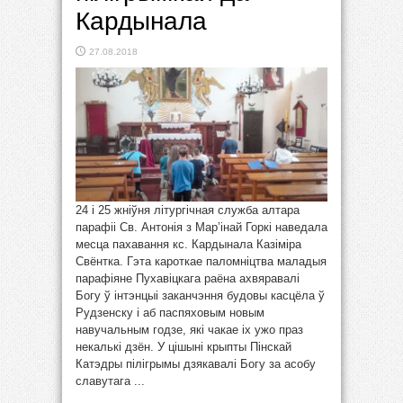
Кардынала
27.08.2018
24 і 25 жніўня літургічная служба алтара
парафіі Св. Антонія з Мар’інай Горкі наведала
месца пахавання кс. Кардынала Казіміра
Свёнтка. Гэта кароткае паломніцтва маладыя
парафіяне Пухавіцкага раёна ахвяравалі
Богу ў інтэнцыі заканчэння будовы касцёла ў
Рудзенску і аб паспяховым новым
навучальным годзе, які чакае іх ужо праз
некалькі дзён. У цішыні крыпты Пінскай
Катэдры пілігрымы дзякавалі Богу за асобу
славутага ...