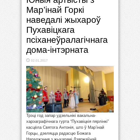
Мар’інай Горкі
наведалі жыхароў
Пухавіцкага
псіханеўралагічнага
дома-інтэрната
02.01.2017
Трэці год запар удзельнікі вакальна-
харэаграфічнага гурта “Пухавіцкія пярлінкі”
касцёла Святога Антонія, што ў Мар’інай
Горцы, дзеляцца радасцю Божага
Нараджэння з жыхарамі Дзяржаўнай