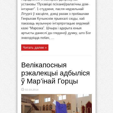
установы “Пухавіцкі псіханеўралагічны дом-
інтэрнат”. 1 студзеня, пасля нядзельнай
Літургіі ў касцёле, дзеці разам з пробашчам
Генрыхам Кучынскім прыехалі сюды, каб
паказаць музычную інтэрпрэтацыю вядомай
казкі “Марозка”. Шчыра і адкрыта юныя
артысты данеслі да гледачоў думку, што Бог
знаходзіцца побач, ...
Читать далее »
Велікапосныя
рэкалекцыі адбыліся
ў Мар’інай Горцы
02.03.2016