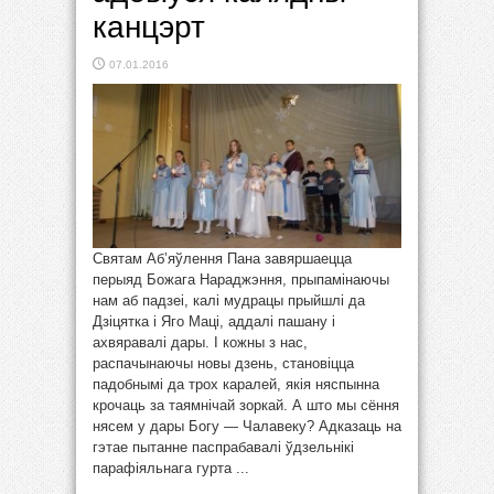
канцэрт
07.01.2016
Святам Аб’яўлення Пана завяршаецца
перыяд Божага Нараджэння, прыпамінаючы
нам аб падзеі, калі мудрацы прыйшлі да
Дзіцятка і Яго Маці, аддалі пашану і
ахвяравалі дары. І кожны з нас,
распачынаючы новы дзень, становіцца
падобнымі да трох каралей, якія няспынна
крочаць за таямнічай зоркай. А што мы сёння
нясем у дары Богу — Чалавеку? Адказаць на
гэтае пытанне паспрабавалі ўдзельнікі
парафіяльнага гурта ...