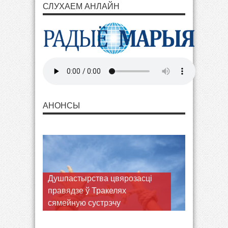
СЛУХАЕМ АНЛАЙН
АНОНСЫ
Душпастырства цвярозасці
правядзе ў Тракелях
сямейную сустрэчу