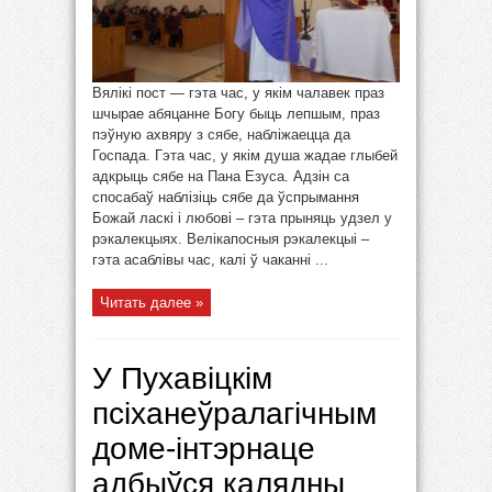
Вялікі пост — гэта час, у якім чалавек праз
шчырае абяцанне Богу быць лепшым, праз
пэўную ахвяру з сябе, набліжаецца да
Госпада. Гэта час, у якім душа жадае глыбей
адкрыць сябе на Пана Езуса. Адзін са
спосабаў наблізіць сябе да ўспрымання
Божай ласкі і любові – гэта прыняць удзел у
рэкалекцыях. Велікапосныя рэкалекцыі –
гэта асаблівы час, калі ў чаканні ...
Читать далее »
У Пухавіцкім
псіханеўралагічным
доме-інтэрнаце
адбыўся калядны