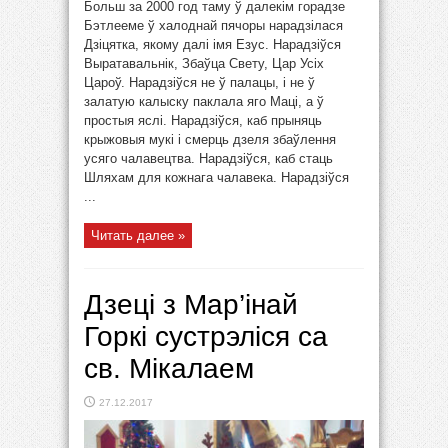
Больш за 2000 год таму ў далекім горадзе
Бэтлееме ў халоднай пячоры нарадзілася
Дзіцятка, якому далі імя Езус. Нарадзіўся
Выратавальнік, Збаўца Свету, Цар Усіх
Цароў. Нарадзіўся не ў палацы, і не ў
залатую калыску паклала яго Маці, а ў
простыя яслі. Нарадзіўся, каб прыняць
крыжовыя мукі і смерць дзеля збаўлення
усяго чалавецтва. Нарадзіўся, каб стаць
Шляхам для кожнага чалавека. Нарадзіўся
...
Читать далее »
Дзеці з Мар’інай
Горкі сустрэліся са
св. Мікалаем
27.12.2017