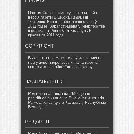
ПРА НАС
Партал Catholicnews.by – гэта анлайн-
версія газеты Віцебскай дыяцэзіі
“Каталіцкі Веснік”. Газета заснавана ў
2011 годзе. Зарэгістравана ў Міністэрстве
інфармацыі Рэспублікі Беларусь 5
красавіка 2011 года.
COPYRIGHT
Выкарыстанне матэрыялаў дазваляецца
пры ўмове гіперспасылкі на канкрэтны
матэрыял на сайце Catholicnews.by
ЗАСНАВАЛЬНІК:
Рэлігійная арганізацыя “Мясцовае
рэлігійнае аб’яднанне Віцебская дыяцэзія
Рымска-каталіцкага Касцёла ў Рэспубліцы
Беларусь”
ВЫДАВЕЦ:
Рэлігійная арганізацыя “Дабрачынная