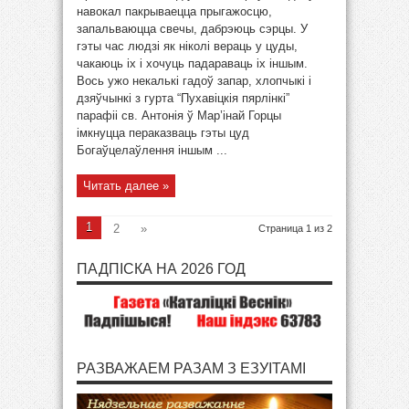
навокал пакрываецца прыгажосцю,
запальваюцца свечы, дабрэюць сэрцы. У
гэты час людзі як ніколі вераць у цуды,
чакаюць іх і хочуць падараваць іх іншым.
Вось ужо некалькі гадоў запар, хлопчыкі і
дзяўчынкі з гурта “Пухавіцкія пярлінкі”
парафіі св. Антонія ў Мар’інай Горцы
імкнуцца пераказваць гэты цуд
Богаўцелаўлення іншым ...
Читать далее »
1
2
»
Страница 1 из 2
ПАДПІСКА НА 2026 ГОД
РАЗВАЖАЕМ РАЗАМ З ЕЗУІТАМІ