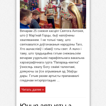
Вечарам 25 снежня касцёл Святога Антонія,
што ў Мар’інай Горцы, быў напоўнены
хваляваннем. І не толькі таму, што
святкаваліся доўгачаканыя народзіны Таго,
Хто ашчаслівіў і збавіў гэты свет. А яшчэ і
таму, што традыцыйна гэтым снежаньскім
вечарам уздельнікі парафіяльнага вакальна-
харэаграфічнага гурта “Папараць-кветка”
ўзносяць хвалу Богу сваімі талентамі,
дзякуючы за ўсе атрыманыя ад Збаўцы
дары. Гэтым разам артысты прапанавалі
гледачам інтэрпрэтацыю ...
Читать далее »
Юныя артысты з