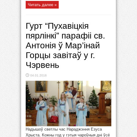
Читать далее »
Гурт “Пухавіцкія
пярлінкі” парафіі св.
Антонія ў Мар’інай
Горцы завітаў у г.
Чэрвень
04.01.2016
Надышоў светлы час Нараджэння Езуса
Хрыста. Кожны год у гэтыя чароўныя дні ўсё