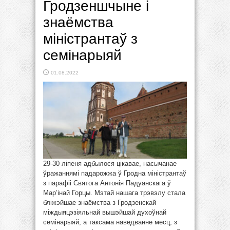
Гродзеншчыне і
знаёмства
міністрантаў з
семінарыяй
01.08.2022
29-30 лiпеня адбылося цікавае, насычанае
ўражаннямі падарожжа ў Гродна міністрантаў
з парафіі Святога Антонiя Падуанскага ў
Мар’інай Горцы. Мэтай нашага трэвэлу стала
бліжэйшае знаёмства з Гродзенскай
міждыяцэзіяльнай вышэйшай духоўнай
семінарыяй, а таксама наведванне месц, з