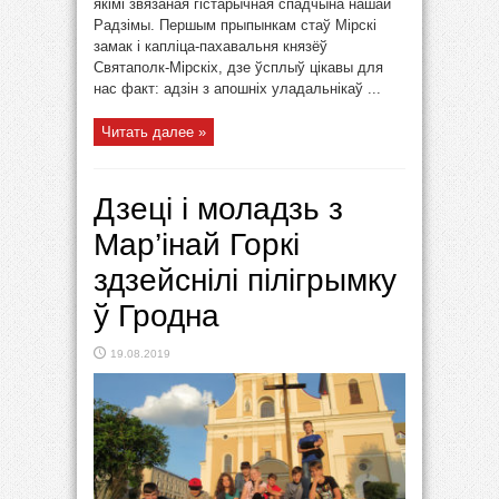
якімі звязаная гістарычная спадчына нашай
Радзімы. Першым прыпынкам стаў Мірскі
замак і капліца-пахавальня князёў
Святаполк-Мірскіх, дзе ўсплыў цікавы для
нас факт: адзін з апошніх уладальнікаў ...
Читать далее »
Дзеці і моладзь з
Мар’інай Горкі
здзейснілі пілігрымку
ў Гродна
19.08.2019