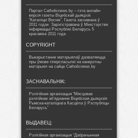
Партал Catholicnews.by – гэта анлайн-
версія газеты Віцебскай дыяцэзіі
“Каталіцкі Веснік”. Газета заснавана ў
2011 годзе. Зарэгістравана ў Міністэрстве
інфармацыі Рэспублікі Беларусь 5
красавіка 2011 года.
COPYRIGHT
Выкарыстанне матэрыялаў дазваляецца
пры ўмове гіперспасылкі на канкрэтны
матэрыял на сайце Catholicnews.by
ЗАСНАВАЛЬНІК:
Рэлігійная арганізацыя “Мясцовае
рэлігійнае аб’яднанне Віцебская дыяцэзія
Рымска-каталіцкага Касцёла ў Рэспубліцы
Беларусь”
ВЫДАВЕЦ:
Рэлігійная арганізацыя “Дабрачынная