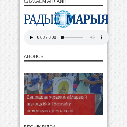
СЛУХАЕМ АНЛАЙН
АНОНСЫ
Душпастырства цвярозасці
правядзе ў Тракелях
сямейную сустрэчу