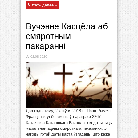
Читать далее »
Вучэнне Касцёла аб
смяротным
пакаранні
02.08.2020
Два гады таму, 2 жніўня 2018 г., Папа Рымскі
Францішак унёс змены ў параграф 2267
Катэхізіса Каталіцкага Касцёла, які датычыць
маральнай ацэнкі смяротнага пакарання. З
нагоды гэтай даты варта ўзгадаць, што кажа