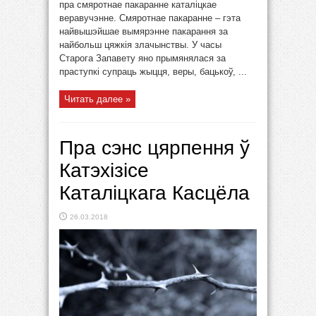
пра смяротнае пакаранне каталіцкае
веравучэнне. Смяротнае пакаранне – гэта
найвышэйшае вымярэнне пакарання за
найбольш цяжкія злачынствы. У часы
Старога Запавету яно прымянялася за
праступкі супраць жыцця, веры, бацькоў, ...
Читать далее »
Пра сэнс цярпення ў
Катэхізісе
Каталіцкага Касцёла
26.03.2018