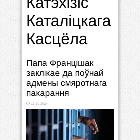
Катэхізіс
Каталіцкага
Касцёла
Папа Францішак
заклікае да поўнай
адмены смяротнага
пакарання
11.10.2024