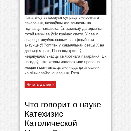
Папа зноў выказаўся супраць смяротнага
пакарання, назваўшы яго замахам на
годнасць чалавека. Ён заклікаў да адмены
гэтай меры ва ўсіх краінах свету. У сваім
звароце, апублікаваным на афіцыйным
акаўнце @Pontifex у сацыяльнай сетцы X на
дзевяці мовах, Папа падкрэсліў
недапушчальнасць смяротнага пакарання. Ён
нагадаў, што кожны чалавек мае права на
жыццё і магчымасць змяніцца да апошняй
хвіліны свайго існавання. Гэта ...
Читать далее »
Что говорит о науке
Катехизис
Католической