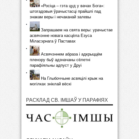
«Росіца – гэта цуд у вачах Бога»:
штогадовыя ўрачыстасці прайшлі пад
знакам веры і нечаканай залевы
Запрашаем на свята веры: урачыстае
асвячэнне новага касцёла Езуса
Міласэрнага ў Паставах
Асвячэннем абраза і адкрыццём
пленэру быў адзначаны сёлетні
парафіяльны адпуст у Друі
На Глыбоччыне асвяцілі крыж на
могілках зніклай вёскі
РАСКЛАД СВ. ІМШАЎ У ПАРАФІЯХ