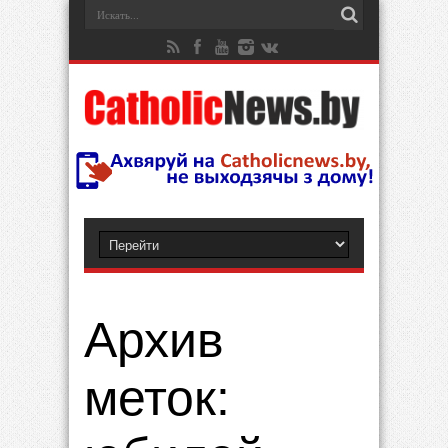
Архив
меток: