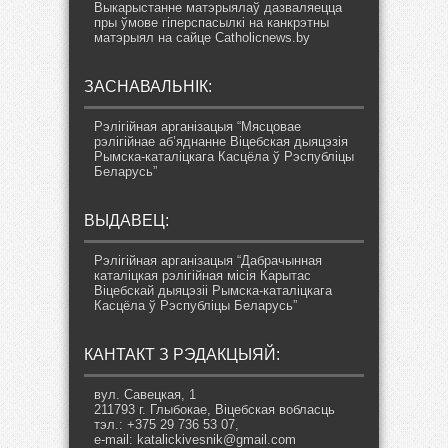
Выкарыстанне матэрыялаў дазваляецца
пры ўмове гіперспасылкі на канкрэтны
матэрыял на сайце Catholicnews.by
ЗАСНАВАЛЬНІК:
Рэлігійная арганізацыя “Мясцовае
рэлігійнае аб’яднанне Віцебская дыяцэзія
Рымска-каталіцкага Касцёла ў Рэспубліцы
Беларусь”
ВЫДАВЕЦ:
Рэлігійная арганізацыя “Дабрачынная
каталіцкая рэлігійная місія Карытас
Віцебскай дыяцэзіі Рымска-каталіцкага
Касцёла ў Рэспубліцы Беларусь”
КАНТАКТ З РЭДАКЦЫЯЙ:
вул. Савецкая, 1
211793 г. Глыбокае, Віцебская вобласць
тэл.: +375 29 736 53 07,
e-mail: katalickivesnik@gmail.com