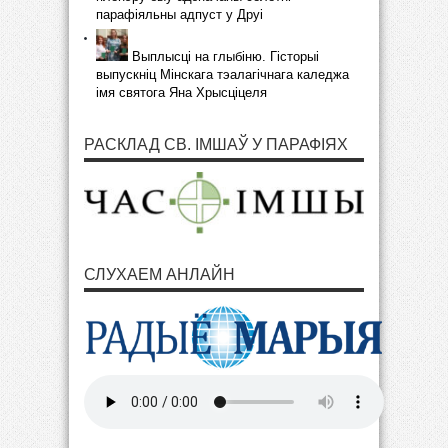
парафіяльны адпуст у Друі
Выплысці на глыбіню. Гісторыі
выпускніц Мінскага тэалагічнага каледжа
імя святога Яна Хрысціцеля
РАСКЛАД СВ. ІМШАЎ У ПАРАФІЯХ
СЛУХАЕМ АНЛАЙН