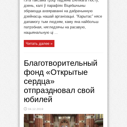
гэта таксама трэці тыдзень Вялікага Посту,
дзень, калі ў парафіях Віцебшчыны
збіраюцца ахвяраванні на дабрачынную
дзейнасць нашай арганізацыі. “Карытас” нясе
дапамогу тым людзям, каму яна найбольш
патрэбная, нягледзячы на расавую,
нацыянальную ці ...
Читать далее »
Благотворительный
фонд «Открытые
сердца»
отпраздновал свой
юбилей
04.12.2019