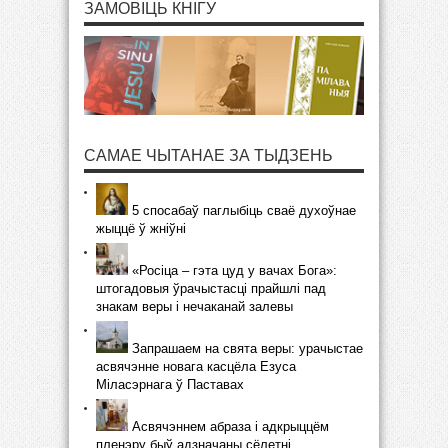
ЗАМОВІЦЬ КНІГУ
САМАЕ ЧЫТАНАЕ ЗА ТЫДЗЕНЬ
5 спосабаў паглыбіць сваё духоўнае
жыццё ў жніўні
«Росіца – гэта цуд у вачах Бога»:
штогадовыя ўрачыстасці прайшлі пад
знакам веры і нечаканай залевы
Запрашаем на свята веры: урачыстае
асвячэнне новага касцёла Езуса
Міласэрнага ў Паставах
Асвячэннем абраза і адкрыццём
пленэру быў адзначаны сёлетні