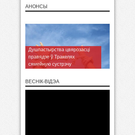
АНОНСЫ
Душпастырства цвярозасці
правядзе ў Тракелях
сямейную сустрэчу
ВЕСНІК-ВІДЭА