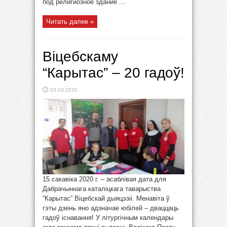
под религиозное здание ...
Читать далее »
Віцебскаму
“Карытас” – 20 гадоў!
03.03.2020
15 сакавіка 2020 г. – асаблівая дата для
Дабрачыннага каталіцкага таварыства
“Карытас” Віцебскай дыяцэзіі. Менавіта ў
гэты дзень яно адзначае юбілей – дваццаць
гадоў існавання! У літургічным календары