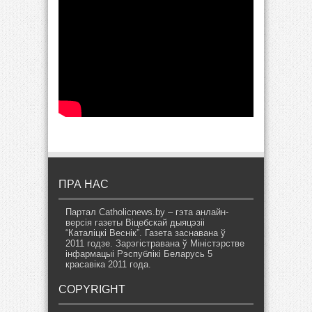
ПРА НАС
Партал Catholicnews.by – гэта анлайн-
версія газеты Віцебскай дыяцэзіі
“Каталіцкі Веснік”. Газета заснавана ў
2011 годзе. Зарэгістравана ў Міністэрстве
інфармацыі Рэспублікі Беларусь 5
красавіка 2011 года.
COPYRIGHT