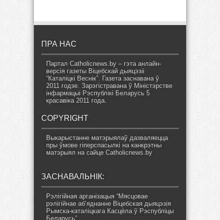
ПРА НАС
Партал Catholicnews.by – гэта анлайн-
версія газеты Віцебскай дыяцэзіі
“Каталіцкі Веснік”. Газета заснавана ў
2011 годзе. Зарэгістравана ў Міністэрстве
інфармацыі Рэспублікі Беларусь 5
красавіка 2011 года.
COPYRIGHT
Выкарыстанне матэрыялаў дазваляецца
пры ўмове гіперспасылкі на канкрэтны
матэрыял на сайце Catholicnews.by
ЗАСНАВАЛЬНІК:
Рэлігійная арганізацыя “Мясцовае
рэлігійнае аб’яднанне Віцебская дыяцэзія
Рымска-каталіцкага Касцёла ў Рэспубліцы
Беларусь”