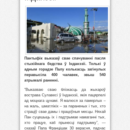
Пантыфік выказаў свае спачуванні пасля
стыхійнага бедства ў Інданэзіі. Толькі ў
адным горадзе Палу колькасць загінулых
перавысіла 400 чалавек, звыш 540
атрымалі раненні.
“Выказваю сваю блізкасць да жыхароў
вострава Сулавесі ў Інданэзіі, якія пацярпелі
ад моцнага цунамі. Я малюся за памерлых –
на жаль, шматлікіх – за параненых і тых, хто
страціў свае дамы і працоўныя месцы. Няхай
Пан суцешыць іх і падтрымае намаганні тых,
хто працуе, каб прынесці падтрымку”, —
сказаў Папа Францішак 30 верасня, падчас