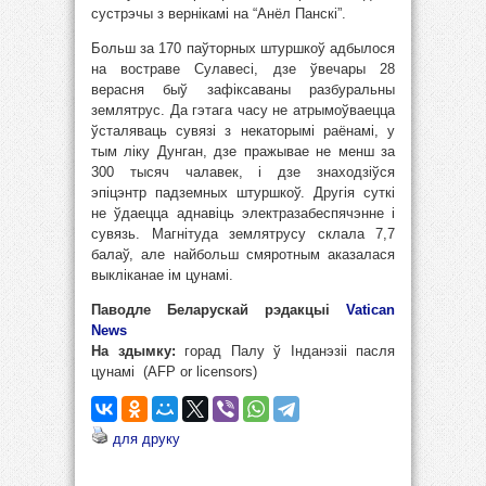
сустрэчы з вернікамі на “Анёл Панскі”.
Больш за 170 паўторных штуршкоў адбылося
на востраве Сулавесі, дзе ўвечары 28
верасня быў зафіксаваны разбуральны
землятрус. Да гэтага часу не атрымоўваецца
ўсталяваць сувязі з некаторымі раёнамі, у
тым ліку Дунган, дзе пражывае не менш за
300 тысяч чалавек, і дзе знаходзіўся
эпіцэнтр падземных штуршкоў. Другія суткі
не ўдаецца аднавіць электразабеспячэнне і
сувязь. Магнітуда землятрусу склала 7,7
балаў, але найбольш смяротным аказалася
выкліканае ім цунамі.
Паводле Беларускай рэдакцыі
Vatican
News
На здымку:
горад Палу ў Інданэзіі пасля
цунамі (AFP or licensors)
для друку