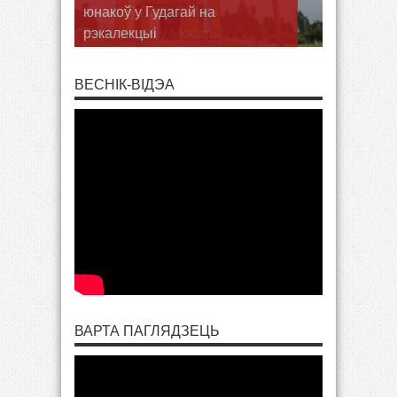
юнакоў у Гудагай на
рэкалекцыі
ВЕСНІК-ВІДЭА
ВАРТА ПАГЛЯДЗЕЦЬ