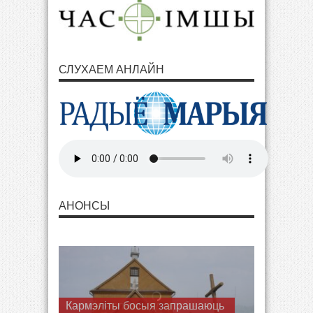
СЛУХАЕМ АНЛАЙН
АНОНСЫ
Кармэліты босыя запрашаюць