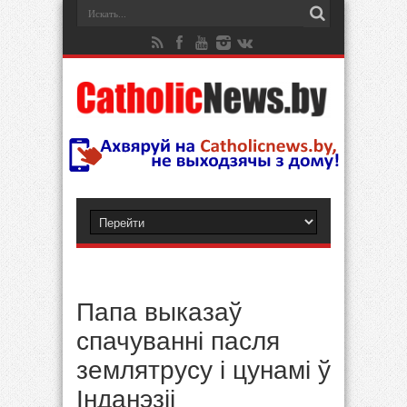
Папа выказаў
спачуванні пасля
землятрусу і цунамі ў
Інданэзіі