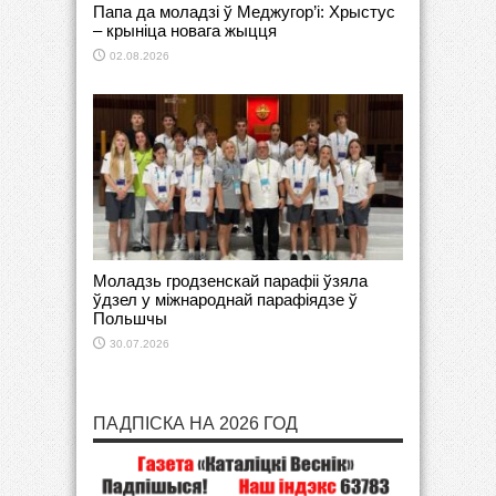
Папа да моладзі ў Меджугор’і: Хрыстус
– крыніца новага жыцця
02.08.2026
Моладзь гродзенскай парафіі ўзяла
ўдзел у міжнароднай парафіядзе ў
Польшчы
30.07.2026
ПАДПІСКА НА 2026 ГОД