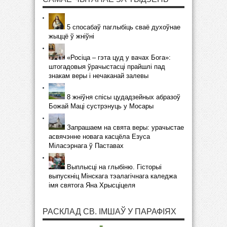
5 спосабаў паглыбіць сваё духоўнае
жыццё ў жніўні
«Росіца – гэта цуд у вачах Бога»:
штогадовыя ўрачыстасці прайшлі пад
знакам веры і нечаканай залевы
8 жніўня спісы цудадзейных абразоў
Божай Маці сустрэнуць у Мосары
Запрашаем на свята веры: урачыстае
асвячэнне новага касцёла Езуса
Міласэрнага ў Паставах
Выплысці на глыбіню. Гісторыі
выпускніц Мінскага тэалагічнага каледжа
імя святога Яна Хрысціцеля
РАСКЛАД СВ. ІМШАЎ У ПАРАФІЯХ