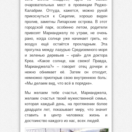
очаровательных мест в провинции Реджо-
Калабрии. Оттуда, кажется, можно рукой
прикоснуться к Сицилии, хорошо виден
пролив, заметны Липарские острова. В этот
городской парк, особенно летом, родители
привозят Марианджелу по утрам, не очень
рано, когда солнце уже начинает греть, но
воздух ещё остаётся прохладным. Эта
прогулка между лазурью Средиземного моря
и зеленью деревьев – «рай» для доктора
Креа. «Какое солнце, как свежо! Правда,
Марианджела?» – говорит отец дочери и
нежно обнимает её. Затем он отходит,
немножко приоткрыв свою внутреннюю боль:
«Мы делаем вид, что всё в порядке».
Мы желаем тебе счастья, Марианджела,
желаем счастья твоей мужественной семье,
которая каждый день, на протяжении более
двадцати лет, показывает миру, что значит
ставить в центр человека: жизнь и
достоинство каждого из нас, всех людей.