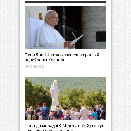
Папа ў Асізі: кожны мае сваю ролю ў
аднаўленні Касцёла
06.08.2026
Папа да моладзі ў Меджугор’і: Хрыстус
– крыніца новага жыцця