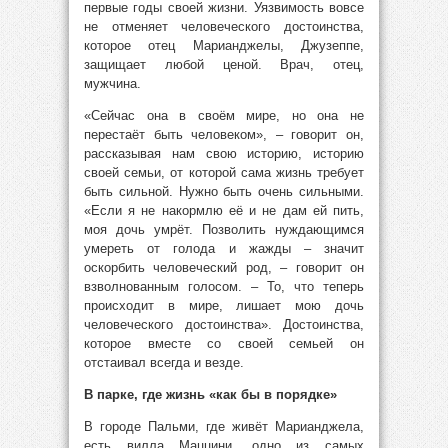
первые годы своей жизни. Уязвимость вовсе
не отменяет человеческого достоинства,
которое отец Марианджелы, Джузеппе,
защищает любой ценой. Врач, отец,
мужчина.
«Сейчас она в своём мире, но она не
перестаёт быть человеком», – говорит он,
рассказывая нам свою историю, историю
своей семьи, от которой сама жизнь требует
быть сильной. Нужно быть очень сильными.
«Если я не накормлю её и не дам ей пить,
моя дочь умрёт. Позволить нуждающимся
умереть от голода и жажды – значит
оскорбить человеческий род, – говорит он
взволнованным голосом. – То, что теперь
происходит в мире, лишает мою дочь
человеческого достоинства». Достоинства,
которое вместе со своей семьей он
отстаивал всегда и везде.
В парке, где жизнь «как бы в порядке»
В городе Пальми, где живёт Марианджела,
есть вилла Маццини, одно из самых