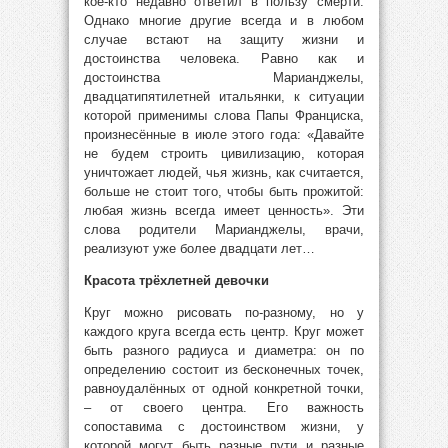
кое-кто недавно ответил в пользу смерти.
Однако многие другие всегда и в любом
случае встают на защиту жизни и
достоинства человека. Равно как и
достоинства Марианджелы,
двадцатипятилетней итальянки, к ситуации
которой применимы слова Папы Франциска,
произнесённые в июле этого года: «Давайте
не будем строить цивилизацию, которая
уничтожает людей, чья жизнь, как считается,
больше не стоит того, чтобы быть прожитой:
любая жизнь всегда имеет ценность». Эти
слова родители Марианджелы, врачи,
реализуют уже более двадцати лет…
Красота трёхлетней девочки
Круг можно рисовать по-разному, но у
каждого круга всегда есть центр. Круг может
быть разного радиуса и диаметра: он по
определению состоит из бесконечных точек,
равноудалённых от одной конкретной точки,
– от своего центра. Его важность
сопоставима с достоинством жизни, у
которой могут быть разные пути и разные