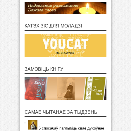
КАТЭХІЗІС ДЛЯ МОЛАДЗІ
ЗАМОВІЦЬ КНІГУ
САМАЕ ЧЫТАНАЕ ЗА ТЫДЗЕНЬ
5 спосабаў паглыбіць сваё духоўнае