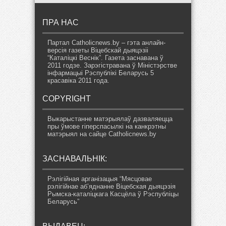
ПРА НАС
Партал Catholicnews.by – гэта анлайн-
версія газеты Віцебскай дыяцэзіі
“Каталіцкі Веснік”. Газета заснавана ў
2011 годзе. Зарэгістравана ў Міністэрстве
інфармацыі Рэспублікі Беларусь 5
красавіка 2011 года.
COPYRIGHT
Выкарыстанне матэрыялаў дазваляецца
пры ўмове гіперспасылкі на канкрэтны
матэрыял на сайце Catholicnews.by
ЗАСНАВАЛЬНІК:
Рэлігійная арганізацыя “Мясцовае
рэлігійнае аб’яднанне Віцебская дыяцэзія
Рымска-каталіцкага Касцёла ў Рэспубліцы
Беларусь”