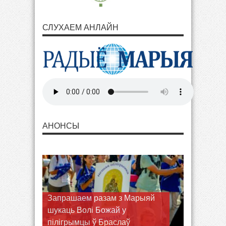
СЛУХАЕМ АНЛАЙН
АНОНСЫ
Запрашаем разам з Марыяй
шукаць Волі Божай у
пілігрымцы ў Браслаў