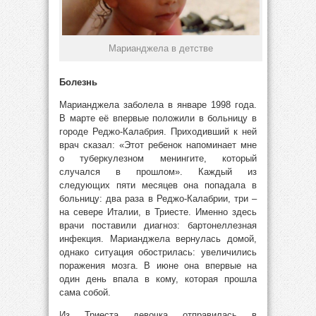
Марианджела в детстве
Болезнь
Марианджела заболела в январе 1998 года.
В марте её впервые положили в больницу в
городе Реджо-Калабрия. Приходивший к ней
врач сказал: «Этот ребенок напоминает мне
о туберкулезном менингите, который
случался в прошлом». Каждый из
следующих пяти месяцев она попадала в
больницу: два раза в Реджо-Калабрии, три –
на севере Италии, в Триесте. Именно здесь
врачи поставили диагноз: бартонеллезная
инфекция. Марианджела вернулась домой,
однако ситуация обострилась: увеличились
поражения мозга. В июне она впервые на
один день впала в кому, которая прошла
сама собой.
Из Триеста девочка отправилась в