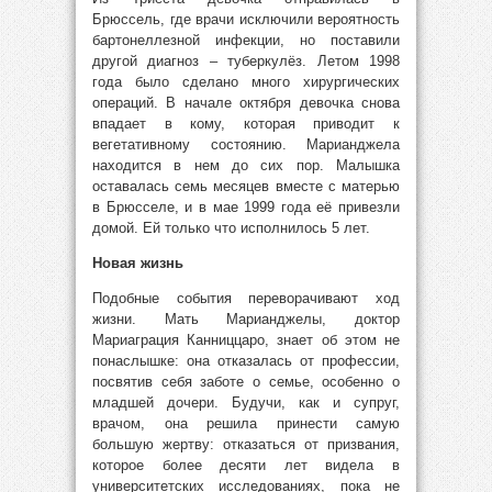
Брюссель, где врачи исключили вероятность
бартонеллезной инфекции, но поставили
другой диагноз – туберкулёз. Летом 1998
года было сделано много хирургических
операций. В начале октября девочка снова
впадает в кому, которая приводит к
вегетативному состоянию. Марианджела
находится в нем до сих пор. Малышка
оставалась семь месяцев вместе с матерью
в Брюсселе, и в мае 1999 года её привезли
домой. Ей только что исполнилось 5 лет.
Новая жизнь
Подобные события переворачивают ход
жизни. Мать Марианджелы, доктор
Мариаграция Канниццаро, знает об этом не
понаслышке: она отказалась от профессии,
посвятив себя заботе о семье, особенно о
младшей дочери. Будучи, как и супруг,
врачом, она решила принести самую
большую жертву: отказаться от призвания,
которое более десяти лет видела в
университетских исследованиях, пока не