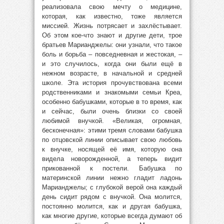
реализовала свою мечту о медицине,
которая, как известно, тоже является
миссией. Жизнь потрясает и захлёстывает.
Об этом кое-что знают и другие дети, трое
братьев Марианджелы: они узнали, что такое
боль и борьба – повседневная и жестокая, –
и это случилось, когда они были ещё в
нежном возрасте, в начальной и средней
школе. Эта история прочувствована всеми
родственниками и знакомыми семьи Креа,
особенно бабушками, которые в то время, как
и сейчас, были очень близки со своей
любимой внучкой. «Великая, огромная,
бесконечная»: этими тремя словами бабушка
по отцовской линии описывает свою любовь
к внучке, носящей её имя, которую она
видела новорожденной, а теперь видит
прикованной к постели. Бабушка по
материнской линии нежно гладит ладонь
Марианджелы; с глубокой верой она каждый
день сидит рядом с внучкой. Она молится,
постоянно молится, как и другая бабушка,
как многие другие, которые всегда думают об