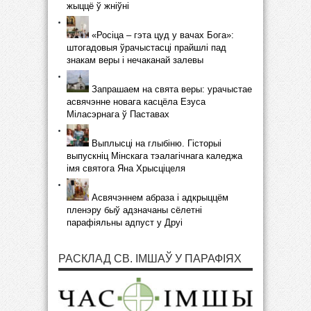
жыццё ў жніўні
«Росіца – гэта цуд у вачах Бога»:
штогадовыя ўрачыстасці прайшлі пад
знакам веры і нечаканай залевы
Запрашаем на свята веры: урачыстае
асвячэнне новага касцёла Езуса
Міласэрнага ў Паставах
Выплысці на глыбіню. Гісторыі
выпускніц Мінскага тэалагічнага каледжа
імя святога Яна Хрысціцеля
Асвячэннем абраза і адкрыццём
пленэру быў адзначаны сёлетні
парафіяльны адпуст у Друі
РАСКЛАД СВ. ІМШАЎ У ПАРАФІЯХ