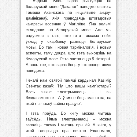
– Вядома. Вось зараз рыхтуецца на
беларускай мове “Дэкалог” паводле святога
Тамаша Аквінскага па ініцыятыве айцоў-
дамініканаў, якія праводзяць штогадовыя
кангрэсы восенню ў Магілёве. Яна вельмі
складаная на беларускай мове. Але мы
радуемся з таго, што гэта таксама нейкі
ўклад у скарбонку развіцця беларускай
мовы. Бо там і новая тэрміналогія, і новыя
аспекты, таму добра, што гэта выходзіць на
беларускай мове. Гэта застанецца ў гісторыі.
А вось тое, што зараз ёсць у Інтэрнэце, яшчэ
невядома.
Некалі нам святой памяці кардынал Казімір
Свёнтак казаў: “Ну што вашы камп’ютары?
Вось знікне электрычнасць – і вы
бездапаможныя. А ў мяне ёсць машынка, на
якой я з часоў вайны працую”.
І гэта праўда. Бо кнігу можна чытаць
заўсёды. Няма электрычнасці – можна
запаліць свечку і чытаць пры ёй. А кніга, у
якой гаворыцца пра святло Евангелля,
гаворыцца пра ратаванне душы, заўсёды