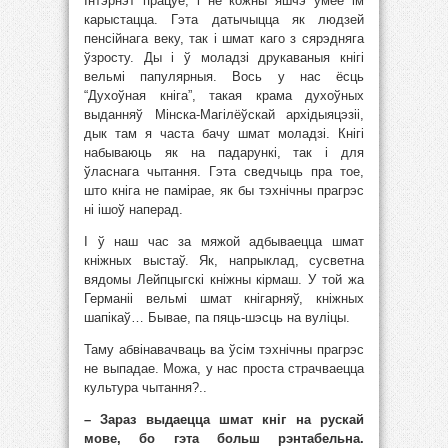
Інтэрнэт працуе, і не кожны яшчэ ўмее ім
карыстацца. Гэта датычыцца як людзей
пенсійнага веку, так і шмат каго з сярэдняга
ўзросту. Ды і ў моладзі друкаваныя кнігі
вельмі папулярныя. Вось у нас ёсць
“Духоўная кніга”, такая крама духоўных
выданняў Мінска-Магілёўскай архідыяцэзіі,
дык там я часта бачу шмат моладзі. Кнігі
набываюць як на падарункі, так і для
ўласнага чытання. Гэта сведчыць пра тое,
што кніга не памірае, як бы тэхнічны прагрэс
ні ішоў наперад.
І ў наш час за мяжой адбываецца шмат
кніжных выстаў. Як, напрыклад, сусветна
вядомы Лейпцыгскі кніжны кірмаш. У той жа
Германіі вельмі шмат кнігарняў, кніжных
шапікаў… Бывае, па пяць-шэсць на вуліцы.
Таму абвінавачваць ва ўсім тэхнічны прагрэс
не выпадае. Можа, у нас проста страчваецца
культура чытання?..
– Зараз выдаецца шмат кніг на рускай
мове, бо гэта больш рэнтабельна.