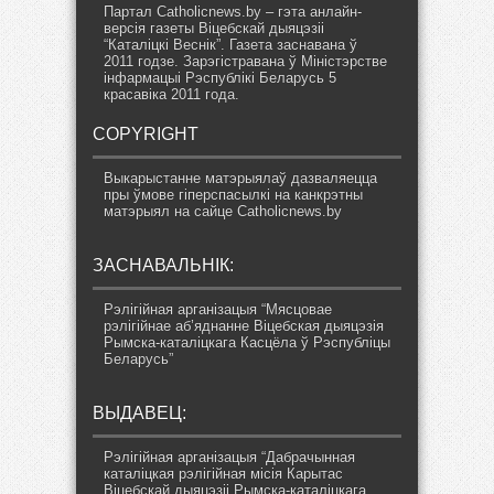
Партал Catholicnews.by – гэта анлайн-
версія газеты Віцебскай дыяцэзіі
“Каталіцкі Веснік”. Газета заснавана ў
2011 годзе. Зарэгістравана ў Міністэрстве
інфармацыі Рэспублікі Беларусь 5
красавіка 2011 года.
COPYRIGHT
Выкарыстанне матэрыялаў дазваляецца
пры ўмове гіперспасылкі на канкрэтны
матэрыял на сайце Catholicnews.by
ЗАСНАВАЛЬНІК:
Рэлігійная арганізацыя “Мясцовае
рэлігійнае аб’яднанне Віцебская дыяцэзія
Рымска-каталіцкага Касцёла ў Рэспубліцы
Беларусь”
ВЫДАВЕЦ:
Рэлігійная арганізацыя “Дабрачынная
каталіцкая рэлігійная місія Карытас
Віцебскай дыяцэзіі Рымска-каталіцкага