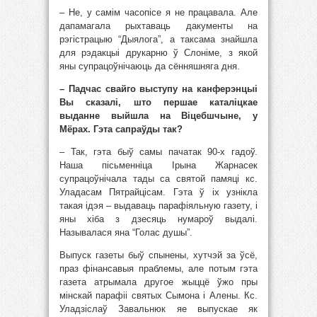
– Не, у самім часопісе я не працавала. Але
дапамагала рыхтаваць дакументы на
рэгістрацыю “Дыялога”, а таксама знайшла
для рэдакцыі друкарню ў Слоніме, з якой
яны супрацоўнічаюць да сённяшняга дня.
– Падчас свайго выступу на канферэнцыі
Вы сказалі, што першае каталіцкае
выданне выйшла на Віцебшчыне, у
Мёрах. Гэта сапраўды так?
– Так, гэта быў самы пачатак 90-х гадоў.
Наша пісьменніца Ірына Жарнасек
супрацоўнічала тады са святой памяці кс.
Уладасам Пятрайцісам. Гэта ў іх узнікла
такая ідэя – выдаваць парафіяльную газету, і
яны хіба з дзесяць нумароў выдалі.
Называлася яна “Голас душы”.
Выпуск газеты быў спынены, хутчэй за ўсё,
праз фінансавыя праблемы, але потым гэта
газета атрымала другое жыццё ўжо пры
мінскай парафіі святых Сымона і Алены. Кс.
Уладзіслаў Завальнюк яе выпускае як