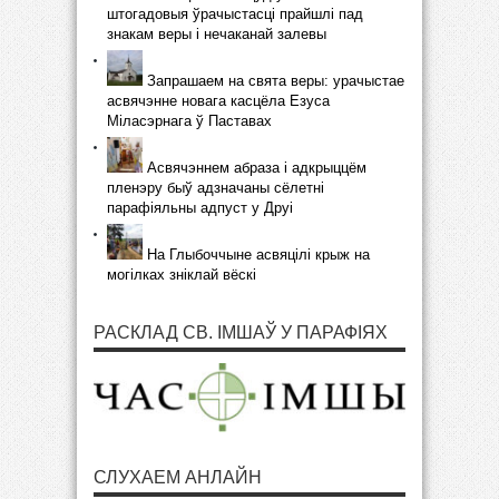
штогадовыя ўрачыстасці прайшлі пад
знакам веры і нечаканай залевы
Запрашаем на свята веры: урачыстае
асвячэнне новага касцёла Езуса
Міласэрнага ў Паставах
Асвячэннем абраза і адкрыццём
пленэру быў адзначаны сёлетні
парафіяльны адпуст у Друі
На Глыбоччыне асвяцілі крыж на
могілках зніклай вёскі
РАСКЛАД СВ. ІМШАЎ У ПАРАФІЯХ
СЛУХАЕМ АНЛАЙН