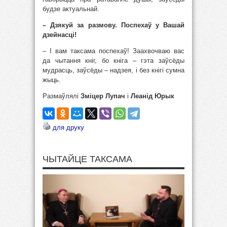
будзе актуальнай.
– Дзякуй за размову. Поспехаў у Вашай
дзейнасці!
– І вам таксама поспехаў! Заахвочваю вас
да чытання кніг, бо кніга – гэта заўсёды
мудрасць, заўсёды – надзея, і без кнігі сумна
жыць.
Размаўлялі
Зміцер Лупач
і
Леанід Юрык
для друку
ЧЫТАЙЦЕ ТАКСАМА