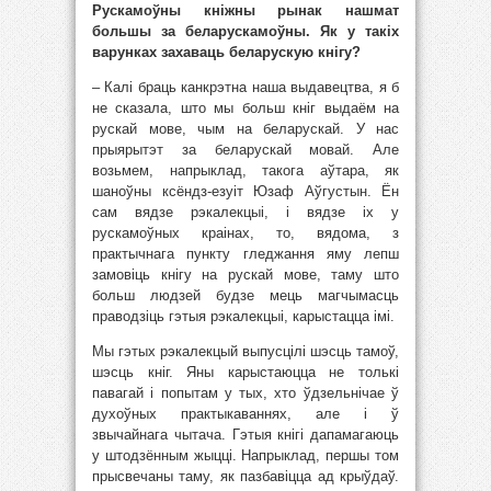
Рускамоўны кніжны рынак нашмат
большы за беларускамоўны. Як у такіх
варунках захаваць беларускую кнігу?
– Калі браць канкрэтна наша выдавецтва, я б
не сказала, што мы больш кніг выдаём на
рускай мове, чым на беларускай. У нас
прыярытэт за беларускай мовай. Але
возьмем, напрыклад, такога аўтара, як
шаноўны ксёндз-езуіт Юзаф Аўгустын. Ён
сам вядзе рэкалекцыі, і вядзе іх у
рускамоўных краінах, то, вядома, з
практычнага пункту гледжання яму лепш
замовіць кнігу на рускай мове, таму што
больш людзей будзе мець магчымасць
праводзіць гэтыя рэкалекцыі, карыстацца імі.
Мы гэтых рэкалекцый выпусцілі шэсць тамоў,
шэсць кніг. Яны карыстаюцца не толькі
павагай і попытам у тых, хто ўдзельнічае ў
духоўных практыкаваннях, але і ў
звычайнага чытача. Гэтыя кнігі дапамагаюць
у штодзённым жыцці. Напрыклад, першы том
прысвечаны таму, як пазбавіцца ад крыўдаў.