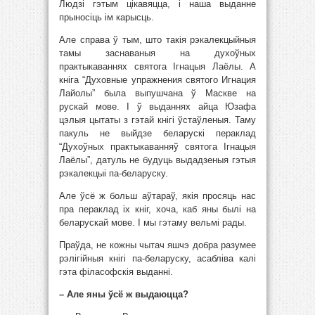
Людзі гэтым цікавяцца, і наша выданне
прыносіць ім карысць.
Але справа ў тым, што такія рэкалекцыйныя
тамы заснаваныя на духоўных
практыкаваннях святога Ігнацыя Лаёлы. А
кніга “Духовные упражнения святого Игнация
Лайолы” была выпушчана ў Маскве на
рускай мове. І ў выданнях айца Юзафа
цэлыя цытаты з гэтай кнігі ўстаўленыя. Таму
пакуль не выйдзе беларускі пераклад
“Духоўных практыкаванняў святога Ігнацыя
Лаёлы”, датуль не будуць выдадзеныя гэтыя
рэкалекцыі па-беларуску.
Але ўсё ж больш аўтараў, якія просяць нас
пра пераклад іх кніг, хоча, каб яны былі на
беларускай мове. І мы гэтаму вельмі рады.
Праўда, не кожны чытач яшчэ добра разумее
рэлігійныя кнігі па-беларуску, асабліва калі
гэта філасофскія выданні.
– Але яны ўсё ж выдаюцца?