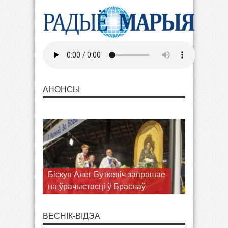
АНОНСЫ
Біскуп Алег Буткевіч запрашае
на ўрачыстасці ў Браслаў
ВЕСНІК-ВІДЭА