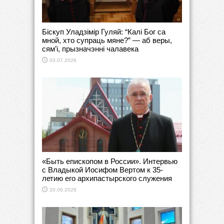
Біскуп Уладзімір Гуляй: “Калі Бог са
мной, хто супраць мяне?” — аб веры,
сям’і, прызначэнні чалавека
03.07.2026
«Быть епископом в России». Интервью
с Владыкой Иосифом Вертом к 35-
летию его архипастырского служения
20.06.2026