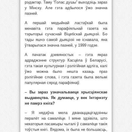
рэдактар. Таму “Голас душы” выходзіць зараз
у Мінску. Але гэта адбылося ўжо значна
пазней.
А першай медыйнай ластаўкай была
менавіта гэта парафіяльнай газета на
тэрыторыі сучаснай Віцебскай дыяцэзіі. Бо
тады яшчэ самой дыяцэзіі не існавала, яна
ўтварылася значна пазней, у 1999 годзе.
А пачатак дзевяностых – гэта якраз
адраджэнне структур Касцёла ў Беларусі,
гэта такая культурная і рэлігійная адліга, калі
ўжо можна было нешта казаць праз
рэлігійнае слова, і гэта газета была вельмі
папулярная сярод парафіянаў.
– Вы зараз узначальваеце хрысціянскае
выдавецтва. Як думаеце, у век Інтэрнэту
не памрэ кніга?
– Я нядаўна мела дванаццацігадзінны
пералёт на самалёце. І мяне здзівіла, што
некаторыя пасажыры чыталі ў самалёце такія
тоўстыя кнігі. Вядома, іх была не большасць,