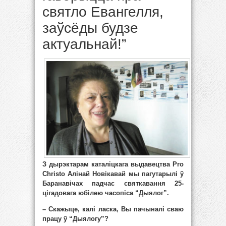
святло Евангелля,
заўсёды будзе
актуальнай!”
З дырэктарам каталіцкага выдавецтва Pro
Christo Алінай Новікавай мы пагутарылі ў
Баранавічах падчас святкавання 25-
цігадовага юбілею часопіса “Дыялог”.
– Скажыце, калі ласка, Вы пачыналі сваю
працу ў “Дыялогу”?