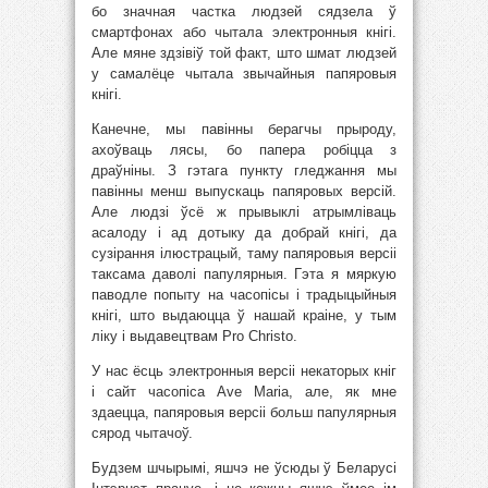
бо значная частка людзей сядзела ў
смартфонах або чытала электронныя кнігі.
Але мяне здзівіў той факт, што шмат людзей
у самалёце чытала звычайныя папяровыя
кнігі.
Канечне, мы павінны берагчы прыроду,
ахоўваць лясы, бо папера робіцца з
драўніны. З гэтага пункту гледжання мы
павінны менш выпускаць папяровых версій.
Але людзі ўсё ж прывыклі атрымліваць
асалоду і ад дотыку да добрай кнігі, да
сузірання ілюстрацый, таму папяровыя версіі
таксама даволі папулярныя. Гэта я мяркую
паводле попыту на часопісы і традыцыйныя
кнігі, што выдаюцца ў нашай краіне, у тым
ліку і выдавецтвам Pro Christo.
У нас ёсць электронныя версіі некаторых кніг
і сайт часопіса Ave Maria, але, як мне
здаецца, папяровыя версіі больш папулярныя
сярод чытачоў.
Будзем шчырымі, яшчэ не ўсюды ў Беларусі