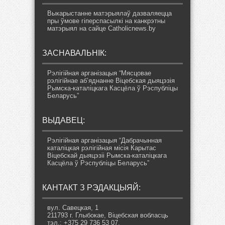
Выкарыстанне матэрыялаў дазваляецца
пры ўмове гіперспасылкі на канкрэтны
матэрыял на сайце Catholicnews.by
ЗАСНАВАЛЬНІК:
Рэлігійная арганізацыя “Мясцовае
рэлігійнае аб’яднанне Віцебская дыяцэзія
Рымска-каталіцкага Касцёла ў Рэспубліцы
Беларусь”
ВЫДАВЕЦ:
Рэлігійная арганізацыя “Дабрачынная
каталіцкая рэлігійная місія Карытас
Віцебскай дыяцэзіі Рымска-каталіцкага
Касцёла ў Рэспубліцы Беларусь”
КАНТАКТ З РЭДАКЦЫЯЙ:
вул. Савецкая, 1
211793 г. Глыбокае, Віцебская вобласць
тэл.: +375 29 736 53 07,