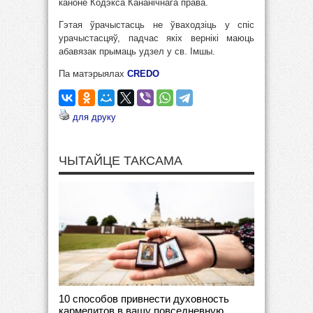
каноне Кодэкса Кананічнага права.
Гэтая ўрачыстасць не ўваходзіць у спіс
урачыстасцяў, падчас якіх вернікі маюць
абавязак прымаць удзел у св. Імшы.
Па матэрыялах
CREDO
для друку
ЧЫТАЙЦЕ ТАКСАМА
10 способов привнести духовность
кармелитов в вашу повседневную