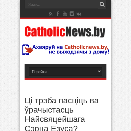
Ці трэба пасціць ва
ўрачыстасць
Найсвяцейшага
Сэрца Езуса?