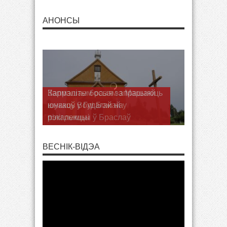
АНОНСЫ
Запрашаем разам з Марыяй
шукаць Волі Божай у
пілігрымцы ў Браслаў
ВЕСНІК-ВІДЭА