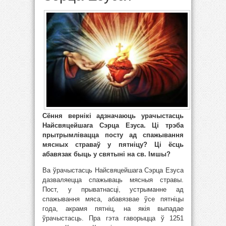
Сёння вернікі адзначаюць урачыстасць
Найсвяцейшага Сэрца Езуса. Ці трэба
прытрымлівацца посту ад спажывання
мясных страваў у пятніцу? Ці ёсць
абавязак быць у святыні на св. Імшы?
Ва ўрачыстасць Найсвяцейшага Сэрца Езуса
дазваляецца спажываць мясныя стравы.
Пост, у прыватнасці, устрыманне ад
спажывання мяса, абавязвае ўсе пятніцы
года, акрамя пятніц, на якія выпадае
ўрачыстасць. Пра гэта гаворыцца ў 1251