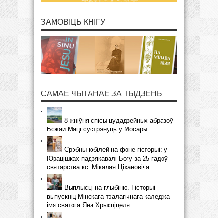
ЗАМОВІЦЬ КНІГУ
САМАЕ ЧЫТАНАЕ ЗА ТЫДЗЕНЬ
8 жніўня спісы цудадзейных абразоў
Божай Маці сустрэнуць у Мосары
Срэбны юбілей на фоне гісторыі: у
Юрацішках падзякавалі Богу за 25 гадоў
святарства кс. Мікалая Ціхановіча
Выплысці на глыбіню. Гісторыі
выпускніц Мінскага тэалагічнага каледжа
імя святога Яна Хрысціцеля