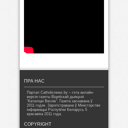
ПРА НАС
Партал Catholicnews.by – гэта анлайн-
версія газеты Віцебскай дыяцэзіі
“Каталіцкі Веснік”. Газета заснавана ў
2011 годзе. Зарэгістравана ў Міністэрстве
інфармацыі Рэспублікі Беларусь 5
красавіка 2011 года.
COPYRIGHT