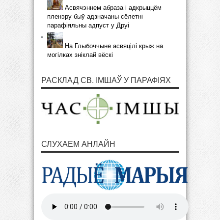
Асвячэннем абраза і адкрыццём
пленэру быў адзначаны сёлетні
парафіяльны адпуст у Друі
На Глыбоччыне асвяцілі крыж на
могілках зніклай вёскі
РАСКЛАД СВ. ІМШАЎ У ПАРАФІЯХ
СЛУХАЕМ АНЛАЙН