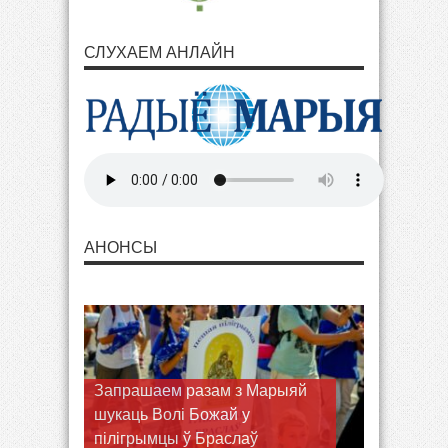
СЛУХАЕМ АНЛАЙН
АНОНСЫ
Запрашаем разам з Марыяй
шукаць Волі Божай у
пілігрымцы ў Браслаў