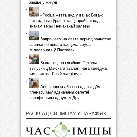
жыццё ў жніўні
«Росіца – гэта цуд у вачах Бога»:
штогадовыя ўрачыстасці прайшлі пад
знакам веры і нечаканай залевы
Запрашаем на свята веры: урачыстае
асвячэнне новага касцёла Езуса
Міласэрнага ў Паставах
Выплысці на глыбіню. Гісторыі
выпускніц Мінскага тэалагічнага каледжа
імя святога Яна Хрысціцеля
Асвячэннем абраза і адкрыццём
пленэру быў адзначаны сёлетні
парафіяльны адпуст у Друі
РАСКЛАД СВ. ІМШАЎ У ПАРАФІЯХ