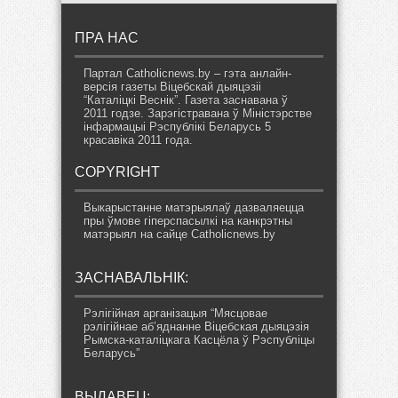
ПРА НАС
Партал Catholicnews.by – гэта анлайн-
версія газеты Віцебскай дыяцэзіі
“Каталіцкі Веснік”. Газета заснавана ў
2011 годзе. Зарэгістравана ў Міністэрстве
інфармацыі Рэспублікі Беларусь 5
красавіка 2011 года.
COPYRIGHT
Выкарыстанне матэрыялаў дазваляецца
пры ўмове гіперспасылкі на канкрэтны
матэрыял на сайце Catholicnews.by
ЗАСНАВАЛЬНІК:
Рэлігійная арганізацыя “Мясцовае
рэлігійнае аб’яднанне Віцебская дыяцэзія
Рымска-каталіцкага Касцёла ў Рэспубліцы
Беларусь”
ВЫДАВЕЦ: