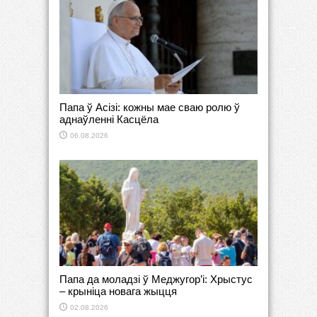
Папа ў Асізі: кожны мае сваю ролю ў
аднаўленні Касцёла
06.08.2026
Папа да моладзі ў Меджугор’і: Хрыстус
– крыніца новага жыцця
02.08.2026