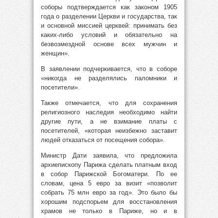
соборы подтверждается как законом 1905
года о разделении Церкви и государства, так
и основной миссией церквей: принимать без
каких-либо условий и обязательно на
безвозмездной основе всех мужчин и
женщин».
В заявлении подчеркивается, что в соборе
«никогда не разделялись паломники и
посетители».
Также отмечается, что для сохранения
религиозного наследия необходимо найти
другие пути, а не взимание платы с
посетителей, «которая неизбежно заставит
людей отказаться от посещения собора».
Министр Дати заявила, что предложила
архиепископу Парижа сделать платным вход
в собор Парижской Богоматери. По ее
словам, цена 5 евро за визит «позволит
собрать 75 млн евро за год». Это было бы
хорошим подспорьем для восстановления
храмов не только в Париже, но и в