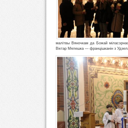
малітвы Вяночкам да Божай міласэрнас
Віктар Мялешка — францішканін з Удзел