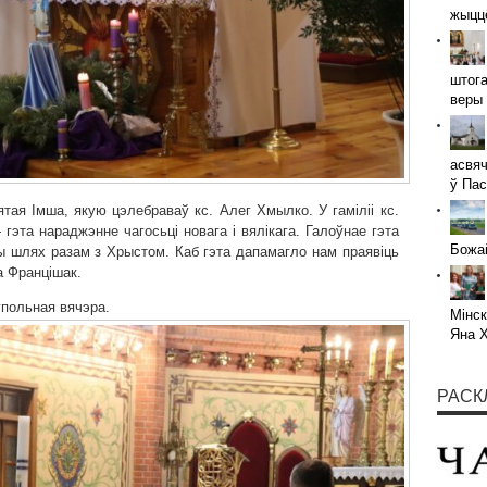
жыццё
штога
веры 
асвяч
ў Пас
тая Імша, якую цэлебраваў кс. Алег Хмылко. У гаміліі кс.
эта нараджэнне чагосьці новага і вялікага. Галоўнае гэта
Божай
ы шлях разам з Хрыстом. Каб гэта дапамагло нам праявіць
а Францішак.
упольная вячэра.
Мінск
Яна 
РАСК