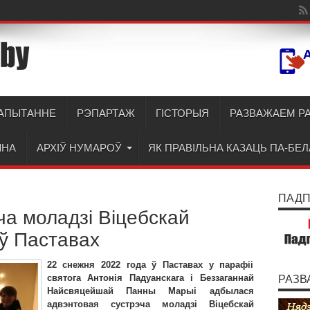
АПЫТАННЕ
РЭПАРТАЖ
ГІСТОРЫЯ
РАЗВАЖАЕМ Р
ЫНА
АРХІЎ НУМАРОЎ
ЯК ПРАВІЛЬНА КАЗАЦЬ ПА-БЕ
ПАДПІ
ча моладзі Віцебскай
 ў Паставах
22 снежня 2022 года ў Паставах у парафіі
святога Антонія Падуанскага і Беззаганнай
РАЗВ
Найсвяцейшай Панны Марыі адбылася
адвэнтовая сустрэча моладзі Віцебскай