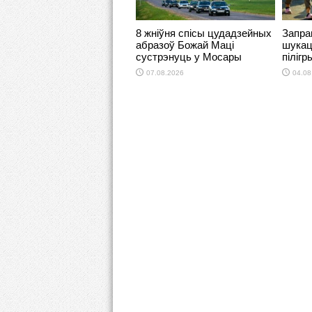
8 жніўня спісы цудадзейных
Запра
абразоў Божай Маці
шукац
сустрэнуць у Мосары
піліг
07.08.2026
04.08