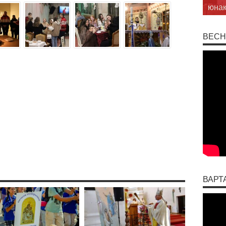
юнак
ВЕСН
ВАРТ