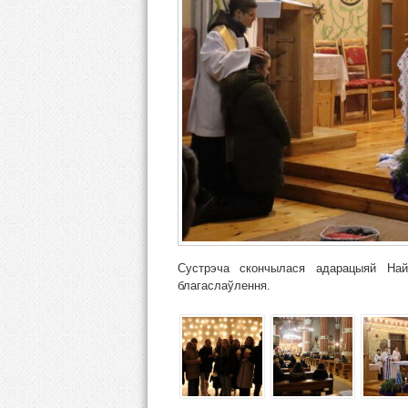
Сустрэча скончылася адарацыяй Най
благаслаўлення.