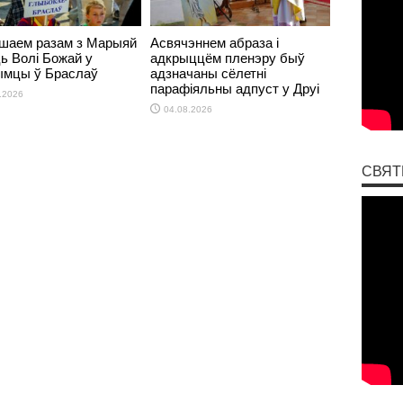
шаем разам з Марыяй
Асвячэннем абраза і
ь Волі Божай у
адкрыццём пленэру быў
рымцы ў Браслаў
адзначаны сёлетні
парафіяльны адпуст у Друі
.2026
04.08.2026
СВЯТ