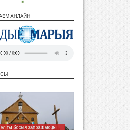
АЕМ АНЛАЙН
НСЫ
эліты босыя запрашаюць