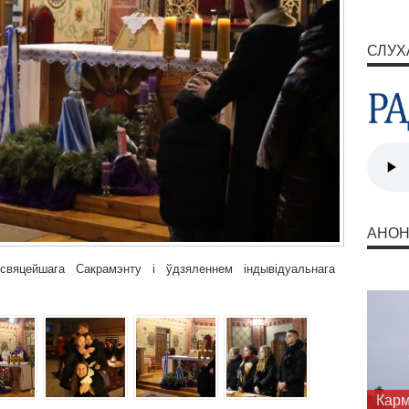
СЛУХ
АНО
свяцейшага Сакрамэнту і ўдзяленнем індывідуальнага
Карм