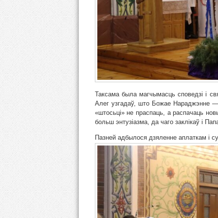
Таксама была магчымасць споведзі і свя
Алег узгадаў, што Божае Нараджэнне — г
«штосьці» не праспаць, а распачаць нов
больш энтузіазма, да чаго заклікаў і Пап
Пазней адбылося дзяленне аплаткам і с