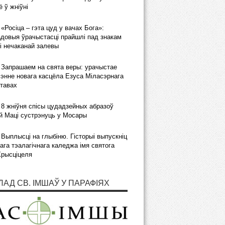
 ў жніўні
«Росіца – гэта цуд у вачах Бога»:
довыя ўрачыстасці прайшлі пад знакам
і нечаканай залевы
Запрашаем на свята веры: урачыстае
энне новага касцёла Езуса Міласэрнага
тавах
8 жніўня спісы цудадзейных абразоў
 Маці сустрэнуць у Мосары
Выплысці на глыбіню. Гісторыі выпускніц
ага тэалагічнага каледжа імя святога
Хрысціцеля
ЛАД СВ. ІМШАЎ У ПАРАФІЯХ