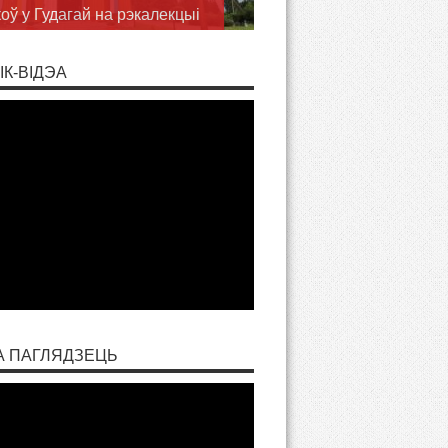
оў у Гудагай на рэкалекцыі
ІК-ВІДЭА
А ПАГЛЯДЗЕЦЬ