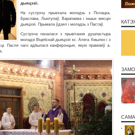
дыяцэзіі.
На сустрэчу прыехала моладзь з Полацка,
Браслава, Лынтупаў, Варапаева і іншых мясцін
КАТЭ
дыяцэзіі. Прымала ўдзел і моладзь з Пастаў.
Сустрэча пачалася з прывітання душпастыра
моладзі Віцебскай дыяцэзіі кс. Алега Хмылко і з
ці. Пасля чаго адбылася канферэнцыя, якую прамовіў а.
а.
ЗАМО
САМА