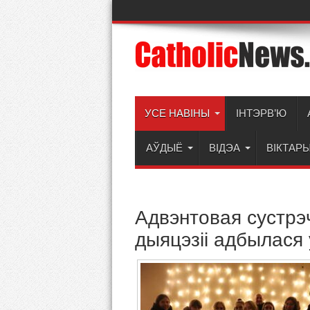
УСЕ НАВІНЫ
ІНТЭРВ’Ю
АЎДЫЁ
ВІДЭА
ВІКТАР
Адвэнтовая сустрэ
дыяцэзіі адбылася