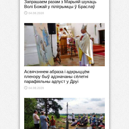
Запрашаем разам з Марыяй шукаць
Волі Божай у пілігрымцы ў Браслаў
04.08.2026
Асвячэннем абраза і адкрыццём
пленэру быў адзначаны сёлетні
парафіяльны адпуст у Друі
04.08.2026