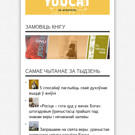
ЗАМОВІЦЬ КНІГУ
САМАЕ ЧЫТАНАЕ ЗА ТЫДЗЕНЬ
5 спосабаў паглыбіць сваё духоўнае
жыццё ў жніўні
«Росіца – гэта цуд у вачах Бога»:
штогадовыя ўрачыстасці прайшлі пад
знакам веры і нечаканай залевы
Запрашаем на свята веры: урачыстае
асвячэнне новага касцёла Езуса