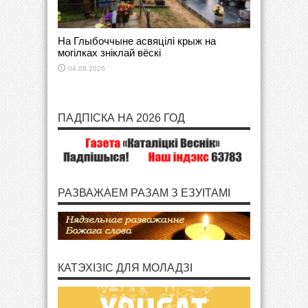
На Глыбоччыне асвяцілі крыж на
могілках зніклай вёскі
04.08.2026
ПАДПІСКА НА 2026 ГОД
РАЗВАЖАЕМ РАЗАМ З ЕЗУІТАМІ
КАТЭХІЗІС ДЛЯ МОЛАДЗІ