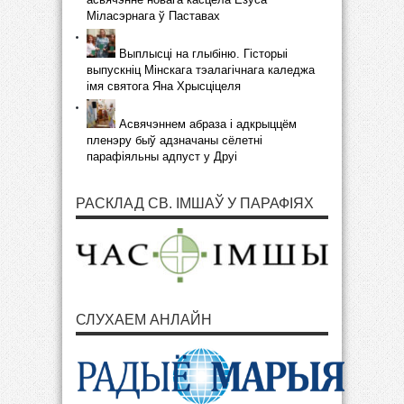
Міласэрнага ў Паставах
Выплысці на глыбіню. Гісторыі
выпускніц Мінскага тэалагічнага каледжа
імя святога Яна Хрысціцеля
Асвячэннем абраза і адкрыццём
пленэру быў адзначаны сёлетні
парафіяльны адпуст у Друі
РАСКЛАД СВ. ІМШАЎ У ПАРАФІЯХ
СЛУХАЕМ АНЛАЙН