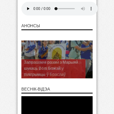
АНОНСЫ
Запрашаем разам з Марыяй
шукаць Волі Божай у
пілігрымцы ў Браслаў
ВЕСНІК-ВІДЭА