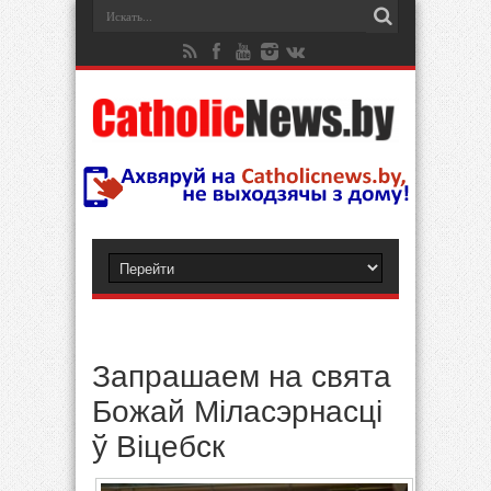
Запрашаем на свята
Божай Міласэрнасці
ў Віцебск