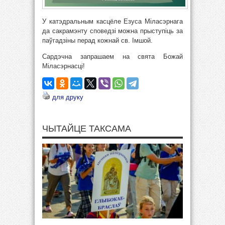
У катэдральным касцёле Езуса Міласэрнага
да сакрамэнту споведзі можна прыступіць за
паўгадзіны перад кожнай cв. Імшой.
Сардэчна запрашаем на свята Божай
Міласэрнасці!
для друку
ЧЫТАЙЦЕ ТАКСАМА