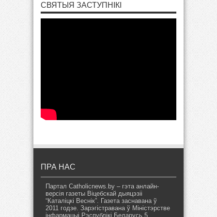
СВЯТЫЯ ЗАСТУПНІКІ
ПРА НАС
Партал Catholicnews.by – гэта анлайн-
версія газеты Віцебскай дыяцэзіі
“Каталіцкі Веснік”. Газета заснавана ў
2011 годзе. Зарэгістравана ў Міністэрстве
інфармацыі Рэспублікі Беларусь 5