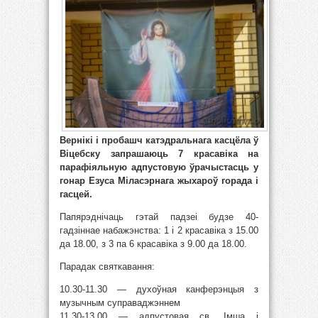
Вернікі і пробашч катэдральнага касцёла ў
Віцебску запрашаюць 7 красавіка на
парафіяльную адпустовую ўрачыстасць у
гонар Езуса Міласэрнага жыхароў горада і
гасцей.
Папярэднічаць гэтай падзеі будзе 40-
гадзіннае набажэнства: 1 і 2 красавіка з 15.00
да 18.00, з 3 па 6 красавіка з 9.00 да 18.00.
Парадак святкавання:
10.30-11.30 — духоўная канферэнцыя з
музычным суправаджэннем
11.30-13.00 — адпустовая св. Імша і