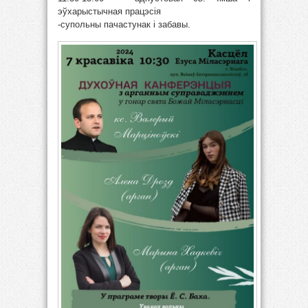
эўхарыстычная працэсія
-супольны пачастунак і забавы.