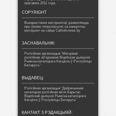
красавіка 2011 года.
COPYRIGHT
Выкарыстанне матэрыялаў дазваляецца
пры ўмове гіперспасылкі на канкрэтны
матэрыял на сайце Catholicnews.by
ЗАСНАВАЛЬНІК:
Рэлігійная арганізацыя “Мясцовае
рэлігійнае аб’яднанне Віцебская дыяцэзія
Рымска-каталіцкага Касцёла ў Рэспубліцы
Беларусь”
ВЫДАВЕЦ:
Рэлігійная арганізацыя “Дабрачынная
каталіцкая рэлігійная місія Карытас
Віцебскай дыяцэзіі Рымска-каталіцкага
Касцёла ў Рэспубліцы Беларусь”
КАНТАКТ З РЭДАКЦЫЯЙ: