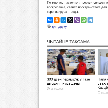
По мнению настоятеля церкви священни
воскресенье, станет пространством для
коронавируса – ред.).
для друку
ЧЫТАЙЦЕ ТАКСАМА
300 дзён перамір’я: у Газе
Папа ў
штодня гінуць дзеці
сваю 
Касцё
08.08.2026
06.08