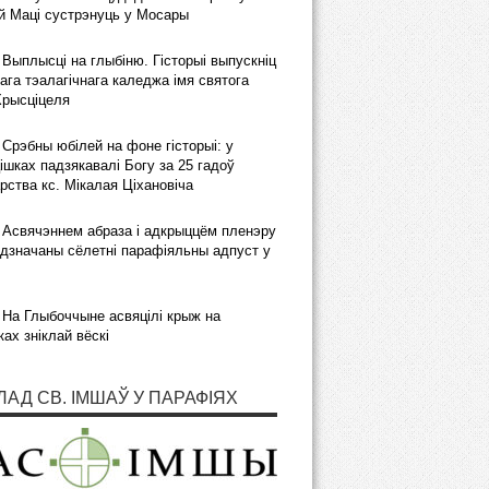
 Маці сустрэнуць у Мосары
Выплысці на глыбіню. Гісторыі выпускніц
ага тэалагічнага каледжа імя святога
Хрысціцеля
Срэбны юбілей на фоне гісторыі: у
шках падзякавалі Богу за 25 гадоў
рства кс. Мікалая Ціхановіча
Асвячэннем абраза і адкрыццём пленэру
дзначаны сёлетні парафіяльны адпуст у
На Глыбоччыне асвяцілі крыж на
ках зніклай вёскі
ЛАД СВ. ІМШАЎ У ПАРАФІЯХ