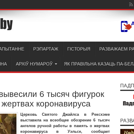
АПЫТАННЕ
РЭПАРТАЖ
ГІСТОРЫЯ
РАЗВАЖАЕМ Р
ЫНА
АРХІЎ НУМАРОЎ
ЯК ПРАВІЛЬНА КАЗАЦЬ ПА-БЕ
ПАДПІ
 вывесили 6 тысяч фигурок
о жертвах коронавируса
Церковь Святого Джайлса в Рексхэме
выставила на всеобщее обозрение 6 тысяч
РАЗВ
ангелов ручной работы в память о жертвах
коронавируса в Уэльсе, сообщает