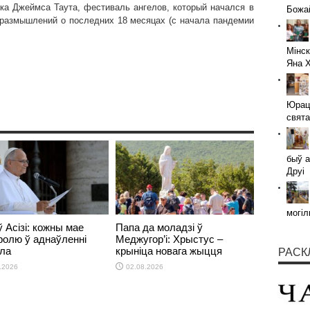
ка Джеймса Таута, фестиваль ангелов, который начался в
Божай
 размышлений о последних 18 месяцах (с начала пандемии
Мінск
Яна 
Юраці
свята
быў а
Друі
могіл
 Асізі: кожны мае
Папа да моладзі ў
ролю ў аднаўленні
Меджугор’і: Хрыстус –
ла
крыніца новага жыцця
РАСК
.2026
02.08.2026