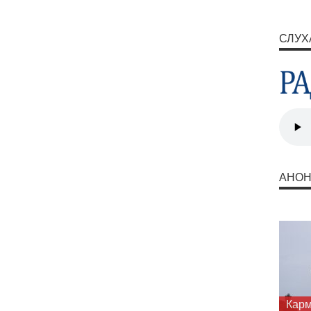
СЛУХ
АНО
Запр
шука