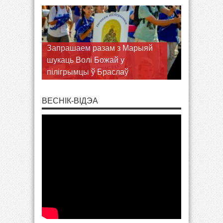
Запрашаем разам з Марыяй
шукаць Волі Божай у
пілігрымцы ў Браслаў
ВЕСНІК-ВІДЭА