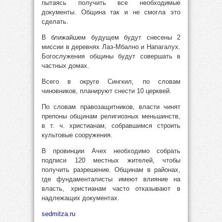
пытаясь получить все необходимые
документы. Община так и не смогла это
сделать.
В ближайшем будущем будут снесены 2
миссии в деревнях Лаэ-Мбално и Напагалух.
Богослужения общины будут совершать в
частных домах.
Всего в округе Сингкил, по словам
чиновников, планируют снести 10 церквей.
По словам правозащитников, власти чинят
препоны общинам религиозных меньшинств,
в т. ч. христианам, собравшимся строить
культовые сооружения.
В провинции Ачех необходимо собрать
подписи 120 местных жителей, чтобы
получить разрешение. Общинам в районах,
где фундаменталисты имеют влияние на
власть, христианам часто отказывают в
надлежащих документах.
sedmitza.ru