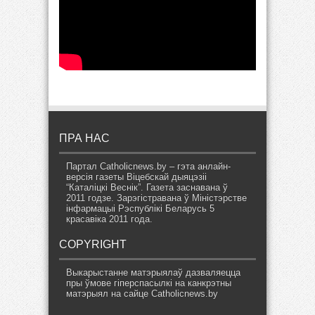
ПРА НАС
Партал Catholicnews.by – гэта анлайн-
версія газеты Віцебскай дыяцэзіі
“Каталіцкі Веснік”. Газета заснавана ў
2011 годзе. Зарэгістравана ў Міністэрстве
інфармацыі Рэспублікі Беларусь 5
красавіка 2011 года.
COPYRIGHT
Выкарыстанне матэрыялаў дазваляецца
пры ўмове гіперспасылкі на канкрэтны
матэрыял на сайце Catholicnews.by