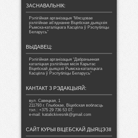
ЗАСНАВАЛЬНІК:
Рэлігійная арганізацыя “Мясцовае
рэлігійнае аб’яднанне Віцебская дыяцэзія
Рымска-каталіцкага Касцёла ў Рэспубліцы
Беларусь”
ВЫДАВЕЦ:
Рэлігійная арганізацыя “Дабрачынная
каталіцкая рэлігійная місія Карытас
Віцебскай дыяцэзіі Рымска-каталіцкага
Касцёла ў Рэспубліцы Беларусь”
КАНТАКТ З РЭДАКЦЫЯЙ:
вул. Савецкая, 1
211793 г. Глыбокае, Віцебская вобласць
тэл.: +375 29 736 53 07,
e-mail: katalickivesnik@gmail.com
САЙТ КУРЫІ ВІЦЕБСКАЙ ДЫЯЦЭЗІІ