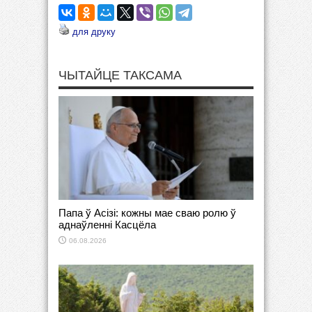
для друку
ЧЫТАЙЦЕ ТАКСАМА
Папа ў Асізі: кожны мае сваю ролю ў
аднаўленні Касцёла
06.08.2026