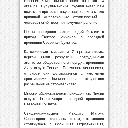
Решение было принято после того, как 13
октября мусульманские фундаменталисты
подожгли протестантскую церковь, что стало
причиной ожесточенных столкновений. 1
человек погиб, десятки получили ранение.
После нападения, сотни людей бежали в
приход Святого Михаила в соседней
провинции Северная Суматра.
Католическая миссия и 2 протестантских
церкви были разрушены сотрудниками
агентства общественного порядка провинции
Ачех округа Сингкил. По словам чиновников,
о сносе они договорились с местными
христианами. Причина сноса – отсутствие
разрешения на строительство.
Миссия обслуживалась приходом св. Люсии
округа Пакпак-Бхарат соседней провинции
Северная Суматра.
Священник-кармелит Мандиус Матэус
Сирингоринго рассказал о том, что миссия
столкнулась с большими затруднениями,