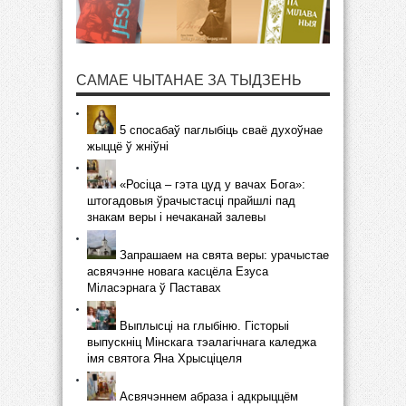
САМАЕ ЧЫТАНАЕ ЗА ТЫДЗЕНЬ
5 спосабаў паглыбіць сваё духоўнае
жыццё ў жніўні
«Росіца – гэта цуд у вачах Бога»:
штогадовыя ўрачыстасці прайшлі пад
знакам веры і нечаканай залевы
Запрашаем на свята веры: урачыстае
асвячэнне новага касцёла Езуса
Міласэрнага ў Паставах
Выплысці на глыбіню. Гісторыі
выпускніц Мінскага тэалагічнага каледжа
імя святога Яна Хрысціцеля
Асвячэннем абраза і адкрыццём