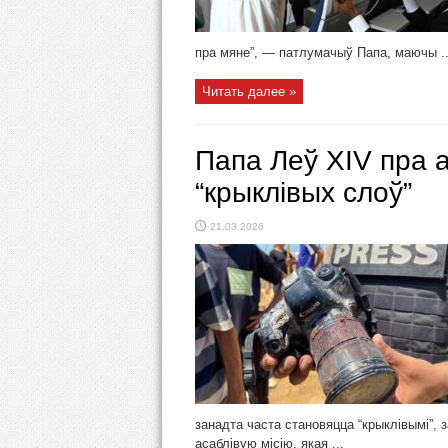
пра мяне”, — патлумачыў Папа, маючы ..
Читать далее »
Папа Леў XIV пра 
“крыклівых слоў”
21.03.2026
занадта часта становяцца “крыклівымі”, 
асаблівую місію, якая ...