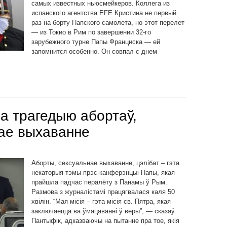
самых известных ньюсмейкеров. Коллега из
испанского агентства EFE Кристина не первый
раз на борту Папского самолета, но этот перелет
— из Токио в Рим по завершении 32-го
зарубежного турне Папы Франциска — ей
запомнится особенно. Он совпал с днем
а трагедыю абортаў,
нае выхаванне
Аборты, сексуальнае выхаванне, цэлібат – гэта
некаторыя тэмы прэс-канферэнцыі Папы, якая
прайшла падчас пералёту з Панамы ў Рым.
Размова з журналістамі працягвалася каля 50
хвілін. “Мая місія – гэта місія св. Пятра, якая
заключаецца ва ўмацаванні ў веры”, — сказаў
Пантыфік, адказваючы на пытанне пра тое, якія