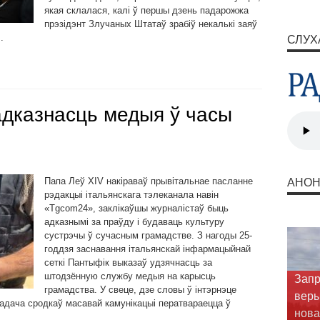
якая склалася, калі ў першы дзень падарожжа
прэзідэнт Злучаных Штатаў зрабіў некалькі заяў
.
СЛУХ
адказнасць медыя ў часы
Папа Леў XIV накіраваў прывітальнае пасланне
АНО
рэдакцыі італьянскага тэлеканала навін
«Tgcom24», заклікаўшы журналістаў быць
адказнымі за праўду і будаваць культуру
сустрэчы ў сучасным грамадстве. З нагоды 25-
годдзя заснавання італьянскай інфармацыйнай
сеткі Пантыфік выказаў удзячнасць за
штодзённую службу медыя на карысць
Запр
грамадства. У свеце, дзе словы ў інтэрнэце
веры
задача сродкаў масавай камунікацыі ператвараецца ў
нова