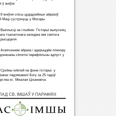
 ў жніўні
8 жніўня спісы цудадзейных абразоў
 Маці сустрэнуць у Мосары
Выплысці на глыбіню. Гісторыі выпускніц
ага тэалагічнага каледжа імя святога
Хрысціцеля
Асвячэннем абраза і адкрыццём пленэру
дзначаны сёлетні парафіяльны адпуст у
Срэбны юбілей на фоне гісторыі: у
шках падзякавалі Богу за 25 гадоў
рства кс. Мікалая Ціхановіча
ЛАД СВ. ІМШАЎ У ПАРАФІЯХ