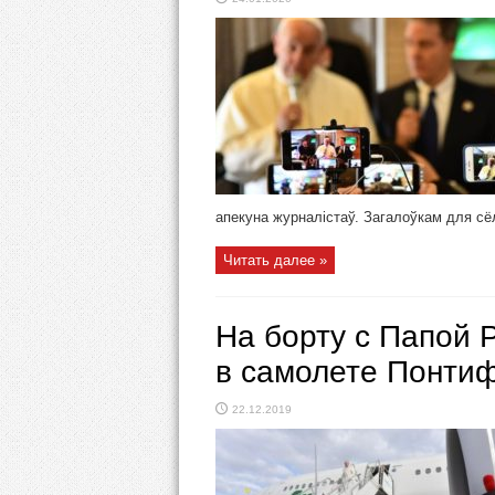
апекуна журналістаў. Загалоўкам для сёл
Читать далее »
На борту с Папой Р
в самолете Понти
22.12.2019