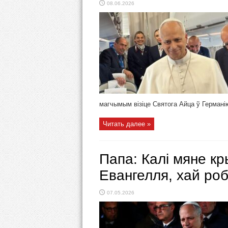
08.06.2026
магчымым візіце Святога Айца ў Германію.
Читать далее »
Папа: Калі мяне к
Евангелля, хай роб
07.05.2026