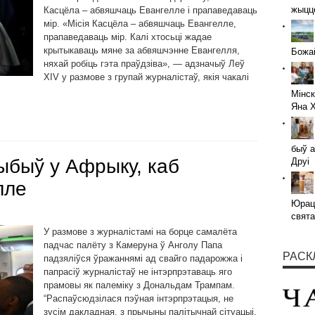
жыццё
Касцёла – абвяшчаць Евангелле і прапаведаваць
мір. «Місія Касцёла – абвяшчаць Евангелле,
прапаведаваць мір. Калі хтосьці жадае
крытыкаваць мяне за абвяшчэнне Евангелля,
Божай
няхай робіць гэта праўдзіва», — адзначыў Леў
XIV у размове з групай журналістаў, якія чакалі
Мінск
Яна 
быў а
рыбыў у Афрыку, каб
Друі
лле
Юраці
свята
У размове з журналістамі на борце самалёта
падчас палёту з Камеруна ў Анголу Папа
РАСК
падзяліўся ўражаннямі ад свайго падарожжа і
папрасіў журналістаў не інтэрпрэтаваць яго
прамовы як палеміку з Дональдам Трампам.
“Распаўсюдзілася пэўная інтэрпрэтацыя, не
зусім дакладная, з прычыны палітычнай сітуацыі,