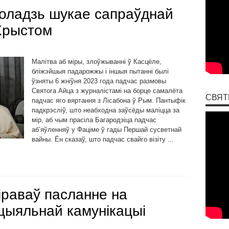
оладзь шукае сапраўднай
 Хрыстом
Малітва аб міры, злоўжыванні ў Касцёле,
бліжэйшыя падарожжы і іншыя пытанні былі
ўзняты 6 жніўня 2023 года падчас размовы
Святога Айца з журналістамі на борце самалёта
СВЯТ
падчас яго вяртання з Лісабона ў Рым. Пантыфік
падкрэсліў, што неабходна заўсёды маліцца за
мір, аб чым прасіла Багародзіца падчас
аб’яўленняў у Фаціме ў гады Першай сусветнай
вайны. Ён сказаў, што падчас свайго візіту ...
іраваў пасланне на
цыяльнай камунікацыі