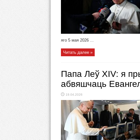
яго 5 мая 2026 ...
Читать далее »
Папа Леў XIV: я п
абвяшчаць Еванге
19.04.2026