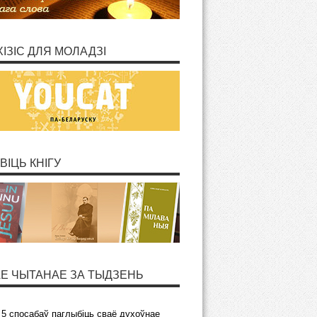
ХІЗІС ДЛЯ МОЛАДЗІ
ВІЦЬ КНІГУ
Е ЧЫТАНАЕ ЗА ТЫДЗЕНЬ
5 спосабаў паглыбіць сваё духоўнае