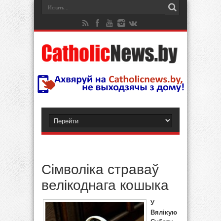
Сімволіка страваў
велікоднага кошыка
У
Вялікую