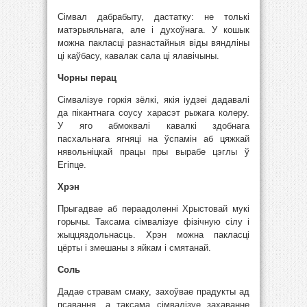
Сімвал дабрабыту, дастатку: не толькі
матэрыяльнага, але і духоўнага. У кошык
можна пакласці разнастайныя віды вяндліны
ці каўбасу, кавалак сала ці ялавічыны.
Чорны перац
Сімвалізуе горкія зёлкі, якія іудзеі дадавалі
да пікантнага соусу харасэт рыжага колеру.
У яго абмоквалі кавалкі здобнага
пасхальнага ягняці на ўспамін аб цяжкай
нявольніцкай працы пры вырабе цэглы ў
Егіпце.
Хрэн
Прыгадвае аб пераадоленні Хрыстовай мукі
горычы. Таксама сімвалізуе фізічную сілу і
жыццяздольнасць. Хрэн можна пакласці
цёрты і змешаны з яйкам і смятанай.
Соль
Дадае стравам смаку, захоўвае прадукты ад
псавання, а таксама сімвалізуе захаванне