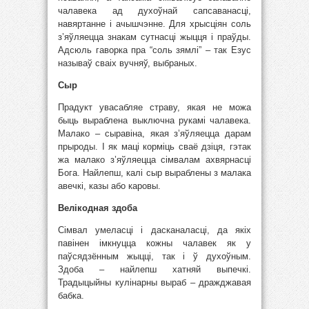
чалавека ад духоўнай сапсаванасці,
навяртанне і ачышчэнне. Для хрысціян соль
з’яўляецца знакам сутнасці жыцця і праўды.
Адсюль гаворка пра “соль зямлі” – так Езус
называў сваіх вучняў, выбраных.
Сыр
Прадукт увасабляе страву, якая не можа
быць выраблена выключна рукамі чалавека.
Малако – сыравіна, якая з’яўляецца дарам
прыроды. І як маці корміць сваё дзіця, гэтак
жа малако з’яўляецца сімвалам ахвярнасці
Бога. Найлепш, калі сыр выраблены з малака
авечкі, казы або каровы.
Велікодная здоба
Сімвал умеласці і дасканаласці, да якіх
павінен імкнуцца кожны чалавек як у
паўсядзённым жыцці, так і ў духоўным.
Здоба – найлепш хатняй выпечкі.
Традыцыйны кулінарны выраб – дражджавая
бабка.