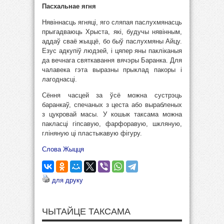
Пасхальнае ягня
Нявіннасць ягняці, яго сляпая паслухмянасць
прыгадваюць Хрыста, які, будучы нявінным,
аддаў сваё жыццё, бо быў паслухмяны Айцу.
Езус адкупіў людзей, і цяпер яны пакліканыя
да вечнага святкавання вячэры Баранка. Для
чалавека гэта выразны прыклад пакоры і
лагоднасці.
Сёння часцей за ўсё можна сустрэць
баранкаў, спечаных з цеста або вырабленых
з цукровай масы. У кошык таксама можна
пакласці гіпсавую, фарфоравую, шкляную,
гліняную ці пластыкавую фігуру.
Слова Жыцця
для друку
ЧЫТАЙЦЕ ТАКСАМА