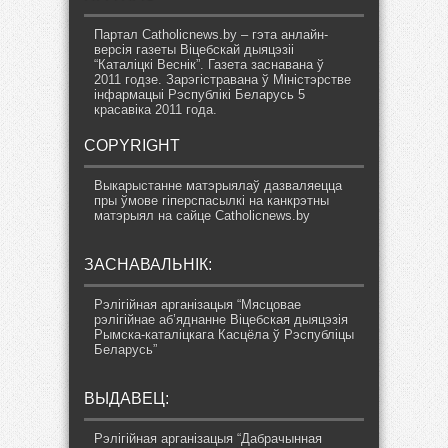
Партал Catholicnews.by – гэта анлайн-
версія газеты Віцебскай дыяцэзіі
“Каталіцкі Веснік”. Газета заснавана ў
2011 годзе. Зарэгістравана ў Міністэрстве
інфармацыі Рэспублікі Беларусь 5
красавіка 2011 года.
COPYRIGHT
Выкарыстанне матэрыялаў дазваляецца
пры ўмове гіперспасылкі на канкрэтны
матэрыял на сайце Catholicnews.by
ЗАСНАВАЛЬНІК:
Рэлігійная арганізацыя “Мясцовае
рэлігійнае аб’яднанне Віцебская дыяцэзія
Рымска-каталіцкага Касцёла ў Рэспубліцы
Беларусь”
ВЫДАВЕЦ:
Рэлігійная арганізацыя “Дабрачынная