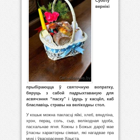
Суботу
вернікі
прыбіраюцца ў святочную вопратку,
бяруць з сабой падрыхтаваную для
асвячэння “пасху” і ідуць у касцёл, каб
блаславіць стравы на велікодны стол.
У кошык можна пакласці яйкі, хлеб, вяндліна,
хрэн, перац, соль, сыр, велікодная здоба,
пасхальнае ягня. Кожны з Божых дароў мае
ўласны характэрны сімвал, які нагадвае пра
мукі і ўваскрасенне Хрыста.