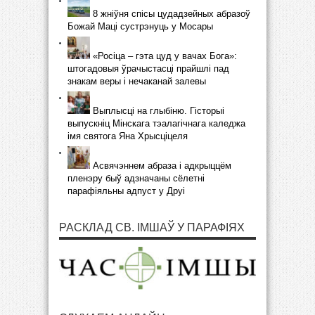
8 жніўня спісы цудадзейных абразоў
Божай Маці сустрэнуць у Мосары
«Росіца – гэта цуд у вачах Бога»:
штогадовыя ўрачыстасці прайшлі пад
знакам веры і нечаканай залевы
Выплысці на глыбіню. Гісторыі
выпускніц Мінскага тэалагічнага каледжа
імя святога Яна Хрысціцеля
Асвячэннем абраза і адкрыццём
пленэру быў адзначаны сёлетні
парафіяльны адпуст у Друі
РАСКЛАД СВ. ІМШАЎ У ПАРАФІЯХ