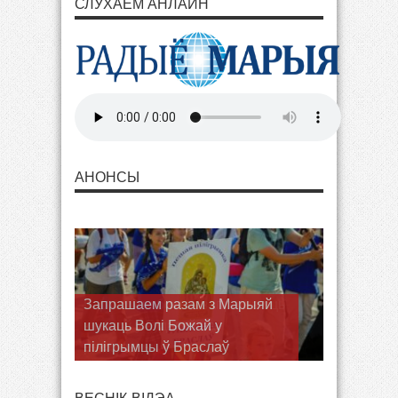
СЛУХАЕМ АНЛАЙН
АНОНСЫ
Запрашаем разам з Марыяй
шукаць Волі Божай у
пілігрымцы ў Браслаў