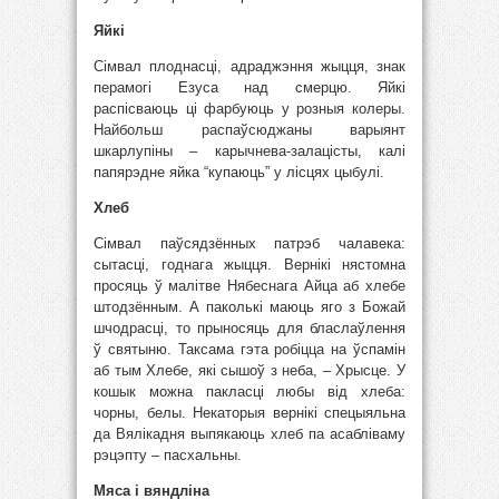
Яйкі
Сімвал плоднасці, адраджэння жыцця, знак
перамогі Езуса над смерцю. Яйкі
распісваюць ці фарбуюць у розныя колеры.
Найбольш распаўсюджаны варыянт
шкарлупіны – карычнева-залацісты, калі
папярэдне яйка “купаюць” у лісцях цыбулі.
Хлеб
Сімвал паўсядзённых патрэб чалавека:
сытасці, годнага жыцця. Вернікі нястомна
просяць ў малітве Нябеснага Айца аб хлебе
штодзённым. А паколькі маюць яго з Божай
шчодрасці, то прыносяць для бласлаўлення
ў святыню. Таксама гэта робіцца на ўспамін
аб тым Хлебе, які сышоў з неба, – Хрысце. У
кошык можна пакласці любы від хлеба:
чорны, белы. Некаторыя вернікі спецыяльна
да Вялікадня выпякаюць хлеб па асабліваму
рэцэпту – пасхальны.
Мяса і вяндліна