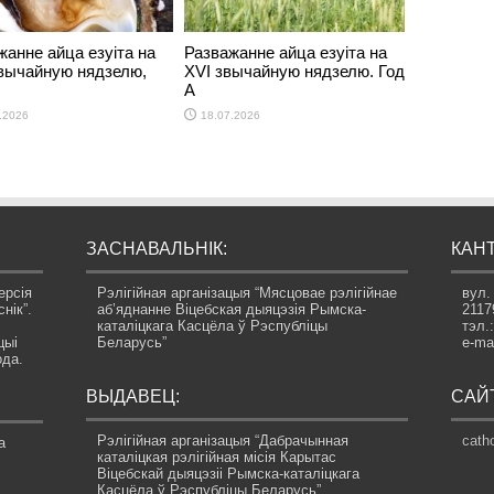
жанне айца езуіта на
Разважанне айца езуіта на
звычайную нядзелю,
ХVI звычайную нядзелю. Год
А
.2026
18.07.2026
ЗАСНАВАЛЬНІК:
КАНТ
ерсія
Рэлігійная арганізацыя “Мясцовае рэлігійнае
вул.
нік”.
аб’яднанне Віцебская дыяцэзія Рымска-
2117
каталіцкага Касцёла ў Рэспубліцы
тэл.
цыі
Беларусь”
e-ma
ода.
ВЫДАВЕЦ:
САЙТ
Рэлігійная арганізацыя “Дабрачынная
catho
а
каталіцкая рэлігійная місія Карытас
Віцебскай дыяцэзіі Рымска-каталіцкага
Касцёла ў Рэспубліцы Беларусь”