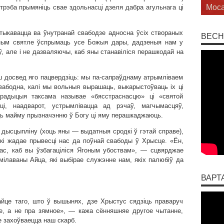
юнак
трэба прымяніць свае здольнасці дзеля дабра агульнага ці
ктыкавацца ва ўнутранай свабодзе адносна ўсіх створаных
ВЕСН
льным святле ўспрымаць усе Божыя дары, дадзеныя нам у
, але і не дазваляючы, каб яны станавіліся перашкодай на
ш досвед яго пацвердзіць: мы па-сапраўднаму атрымліваем
свабодна, калі мы вольныя вырашаць, выкарыстоўваць іх ці
радыцыя таксама называе «бясстраснасцю» ці «святой
ці, наадварот, устрымлівацца ад рэчаў, магчымасцяў,
ць майму прызначэнню ў Богу ці яму перашкаджаюць.
 і дысцыпліну (хоць яны — выдатныя сродкі ў гэтай справе),
кі жадае прывесці нас да поўнай свабоды ў Хрысце. «Ён,
ас, каб вы ўзбагаціліся Ягоным убоствам», — сцвярджае
Умілаваны Айца, які выбірае служэнне нам, якіх палюбіў да
ВАРТ
айце таго, што ў вышынях, дзе Хрыстус сядзіць праваруч
е, а не пра зямное», — кажа сённяшняе другое чытанне,
 захоўваецца наш скарб.