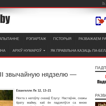
АПЫТАННЕ
РЭПАРТАЖ
ГІСТОРЫЯ
РАЗВАЖАЕМ Р
ЫНА
АРХІЎ НУМАРОЎ
ЯК ПРАВІЛЬНА КАЗАЦЬ ПА-БЕ
ПАДПІ
ІІ звычайную нядзелю —
Евангелле Лк 12, 13–21
РАЗВ
Нехта з натоўпу сказаў Езусу: Настаўнік, скажы
брату майму, каб ён падзяліўся са мною