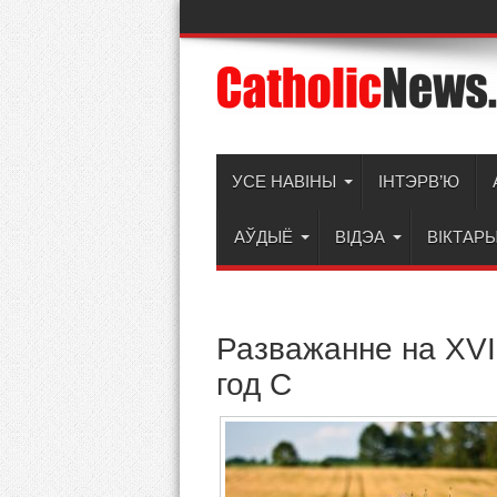
УСЕ НАВІНЫ
ІНТЭРВ’Ю
АЎДЫЁ
ВІДЭА
ВІКТАР
Разважанне на ХVІ
год С