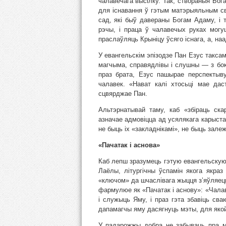
чалавечага высілку. Так, створаныя Бог
для існавання ў гэтым матэрыяльным св
сад, які быў давераны Богам Адаму, і
рэчы, і праца ў чалавечых руках могу
праслаўляць Крыніцу ўсяго існага, а, на
У евангельскім эпізодзе Пан Езус такса
магчыма, справядлівы і слушны — з бо
праз брата, Езус пашырае перспектыву
чалавек. «Нават калі хтосьці мае да
сцвярджае Пан.
Альтэрнатывай таму, каб «збіраць ска
азначае адмовіцца ад усялякага карыст
не быць іх «закладнікамі», не быць зале
«Пачатак і аснова»
Каб лепш зразумець гэтую евангельскую
Лаёлы, літургічны ўспамін якога якраз
«ключом» да шчаслівага жыцця з’яўляецц
фармулюе як «Пачатак і аснову»: «Чалав
і служыць Яму, і праз гэта збавіць сва
дапамагчы яму дасягнуць мэты, для яко
У падарожжы добра не забываць пра м