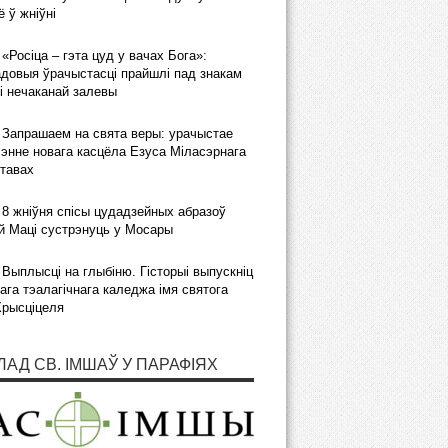
 ў жніўні
«Росіца – гэта цуд у вачах Бога»:
довыя ўрачыстасці прайшлі пад знакам
і нечаканай залевы
Запрашаем на свята веры: урачыстае
энне новага касцёла Езуса Міласэрнага
тавах
8 жніўня спісы цудадзейных абразоў
 Маці сустрэнуць у Мосары
Выплысці на глыбіню. Гісторыі выпускніц
ага тэалагічнага каледжа імя святога
Хрысціцеля
ЛАД СВ. ІМШАЎ У ПАРАФІЯХ