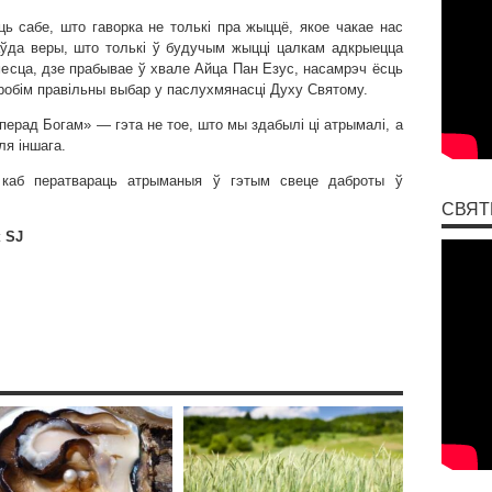
ь сабе, што гаворка не толькі пра жыццё, якое чакае нас
аўда веры, што толькі ў будучым жыцці цалкам адкрыецца
есца, дзе прабывае ў хвале Айца Пан Езус, насамрэч ёсць
 робім правільны выбар у паслухмянасці Духу Святому.
перад Богам» — гэта не тое, што мы здабылі ці атрымалі, а
ля іншага.
 каб ператвараць атрыманыя ў гэтым свеце даброты ў
СВЯТ
 SJ