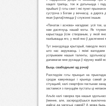
хацелі трапіць; тое ж датычыцца і па
прыйшлі ў гэты свет і які пункт прызнач
сустрэча з Богам у вечнасці, а дарога 
якая ўцелаўляецца ў служэнні іншым.
«Пачатак і аснова» нагадвае: усё тое, 
нам дасягнуць нашай мэты. Як тлумач
карыстацца ўсім створаным, у якой яно
пазбывацца яго, у якой яно ў дасягненн
Тут знаходзіцца крытэрый, паводле яког
што нас акружаюць і якімі валодаем 
успрымаем нашыя таленты, здольнасці і 
дапамагае мне рухацца ў кірунку маёй м
Быць свабоднымі ад рэчаў
Разгледзім гэты прынцып на прыклада
сродак камунікацыі і крыніца самай 
сітуацыяй, калі смартфон паглынае занад
застаемся з пачуццём пустаты ці непако
Альбо калі гаворка пра нашыя здольнасц
ўменне, але, засяродзіўшыся выключна 
дайсці да чагосьці самой? А можа быць