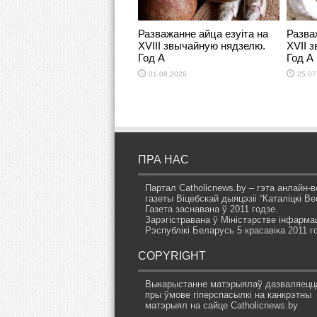
Разважанне айца езуіта на
Разва
ХVІІІ звычайную нядзелю.
ХVII 
Год А
Год А
01.08.2026
25.07
ПРА НАС
Партал Catholicnews.by – гэта анлайн-в
газеты Віцебскай дыяцэзіі “Каталіцкі Вес
Газета заснавана ў 2011 годзе.
Зарэгістравана ў Міністэрстве інфарма
Рэспублікі Беларусь 5 красавіка 2011 г
COPYRIGHT
Выкарыстанне матэрыялаў дазваляецц
пры ўмове гіперспасылкі на канкрэтны
матэрыял на сайце Catholicnews.by