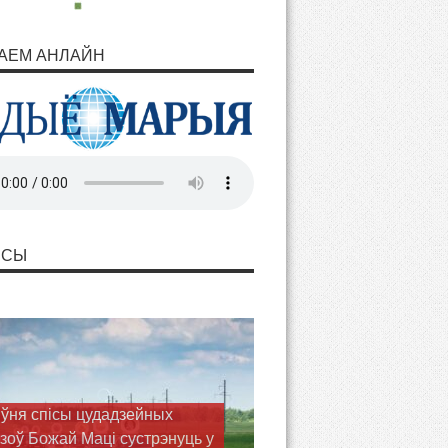
АЕМ АНЛАЙН
НСЫ
эліты босыя запрашаюць