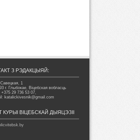
АКТ З РЭДАКЦЫЯЙ:
 Савецкая, 1
93 г. Глыбокае, Віцебская вобласць
: +375 29 736 53 07,
il: katalickivesnik@gmail.com
 КУРЫІ ВІЦЕБСКАЙ ДЫЯЦЭЗІІ
licvitebsk.by