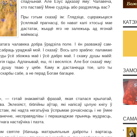
спадчынай. Але Езус адказаў яму: Чалавеча,
хто паставіў Мяне судзіць або раздзяляць вас?
Пры гэтым сказаў ім: Глядзіце, сцеражыцеся
КАТЭ
ўсялякай прагнасці, бо нават калі хтосьці мае
дастатак, жыццё яго не залежыць ад ягонай
маёмасці.
гатага чалавека добра ўрадзіла поле. І ён разважаў сам-
сабраць ураджай мой. І сказаў: Вось што зраблю: паламаю
туды ўсё збожжа маё і ўсё дабро маё. І скажу душы маёй:
я гады. Адпачывай, еш, пі і весяліся. Але Бог сказаў яму:
ь душу тваю у цябе. Каму ж дастанецца тое, што ты
ЗАМО
 скарбы сабе, а не перад Богам багацее.
, — гэтай знакамітай фразай, якая сталася крылатай,
а. Эклезіяст, біблійны аўтар, які напісаў цэлую кнігу ў
там, які надта негатыўна ўспрымае рэчаіснасць і не ўмее
канечне, несправядлівы і перашкаджае прыняць мудрасць,
САМА
ага настаўніка і паэта.
ным святле ўбачыць матэрыяльныя даброты і вартасць