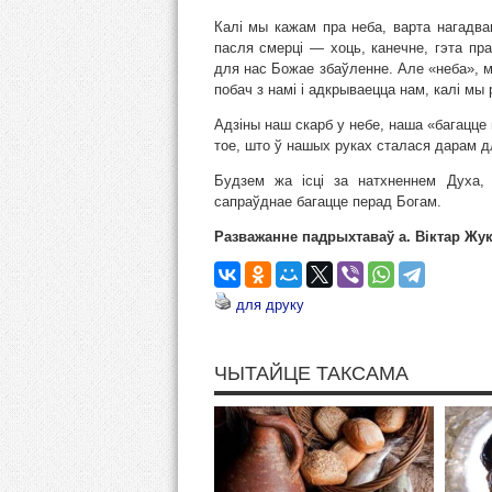
Калі мы кажам пра неба, варта нагадвац
пасля смерці — хоць, канечне, гэта пр
для нас Божае збаўленне. Але «неба», м
побач з намі і адкрываецца нам, калі мы
Адзіны наш скарб у небе, наша «багацце 
тое, што ў нашых руках сталася дарам д
Будзем жа ісці за натхненнем Духа,
сапраўднае багацце перад Богам.
Разважанне падрыхтаваў а. Віктар Жук
для друку
ЧЫТАЙЦЕ ТАКСАМА