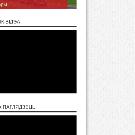
оў у Гудагай на рэкалекцыі
ІК-ВІДЭА
А ПАГЛЯДЗЕЦЬ