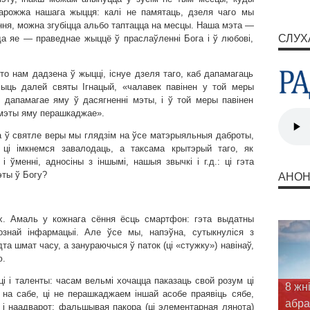
дарожжа нашага жыцця: калі не памятаць, дзеля чаго мы
эння, можна згубіцца альбо таптацца на месцы. Наша мэта —
СЛУХ
да яе — праведнае жыццё ў праслаўленні Бога і ў любові,
што нам дадзена ў жыцці, існуе дзеля таго, каб дапамагаць
ыць далей святы Ігнацый, «чалавек павінен у той меры
 дапамагае яму ў дасягненні мэты, і ў той меры павінен
і мэты яму перашкаджае».
а ў святле веры мы глядзім на ўсе матэрыяльныя даброты,
ці імкнемся завалодаць, а таксама крытэрый таго, як
ўменні, адносіны з іншымі, нашыя звычкі і г.д.: ці гэта
эты ў Богу?
АНО
х. Амаль у кожнага сёння ёсць смартфон: гэта выдатны
рознай інфармацыі. Але ўсе мы, напэўна, сутыкнуліся з
та шмат часу, а занураючыся ў паток (ці «стужку») навінаў,
ю.
і і таленты: часам вельмі хочацца паказаць свой розум ці
на сабе, ці не перашкаджаем іншай асобе праявіць сябе,
Карм
 і наадварот: фальшывая пакора (ці элементарная лянота)