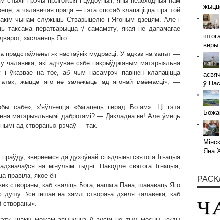
ам стыхіі і рэчы прыгожыя і цудоўныя, яны неабходныя нам
жыццё
еце, а чалавечая праца — гэта спосаб клапаціцца пра той
 такім чынам служыць Стварыцелю і Ягоным дзецям. Але і
ць таксама ператварыцца ў самамэту, якая не дапамагае
штога
адварот, засланяць Яго.
веры 
ма прадстаўлены як настаўнік мудрасці. У адказ на запыт —
ку чалавека, які адчувае сябе пакрыўджаным матэрыяльна
 і ўказвае на тое, аб чым насамрэч павінен клапаціцца
асвяч
статак, жыццё яго не залежыць ад ягонай маёмасці», —
ў Пас
рбы сабе», з’яўляецца «багацець перад Богам». Ці гэта
Божай
ання матэрыяльнымі дабротамі? — Дакладна не! Але ўмець
жнымі ад створаных рэчаў — так.
Мінск
Яна 
 праўду, звернемся да духоўнай спадчыны святога Ігнацыя
 адзначаўся на мінулым тыдні. Паводле святога Ігнацыя,
а правіла, якое ён
РАСК
ек створаны, каб хваліць Бога, нашага Пана, шанаваць Яго
ю душу. Усё іншае на зямлі створана дзеля чалавека, каб
й створаны».
эту, інакш можам апынуцца ў зусім не тым месцы, куды