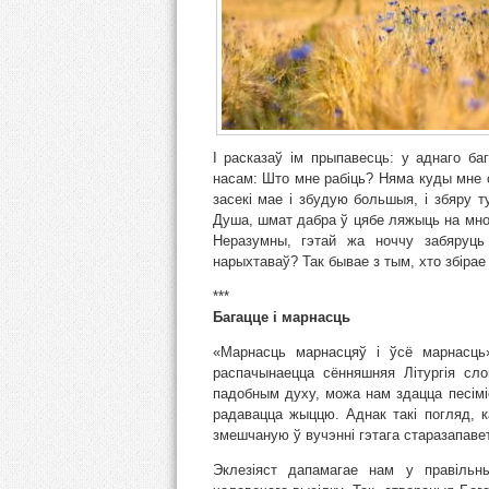
І расказаў ім прыпавесць: у аднаго ба
насам: Што мне рабіць? Няма куды мне 
засекі мае і збудую большыя, і збяру 
Душа, шмат дабра ў цябе ляжыць на многі
Неразумны, гэтай жа ноччу забяруц
нарыхтаваў? Так бывае з тым, хто збірае
***
Багацце і марнасць
«Марнасць марнасцяў і ўсё марнасць»
распачынаецца сённяшняя Літургія слов
падобным духу, можа нам здацца песіміс
радавацца жыццю. Аднак такі погляд, 
змешчаную ў вучэнні гэтага старазапаветн
Эклезіяст дапамагае нам у правіль