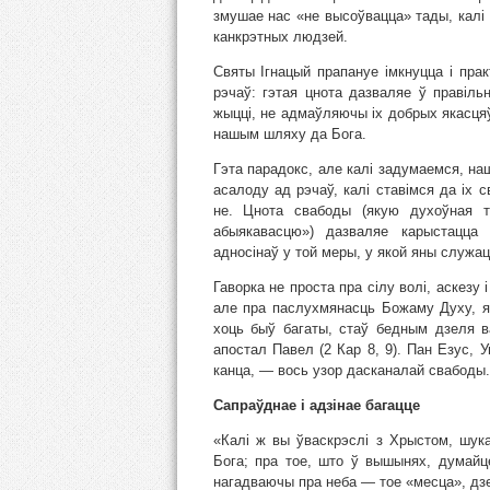
змушае нас «не высоўвацца» тады, калі 
канкрэтных людзей.
Святы Ігнацый прапануе імкнуцца і пра
рэчаў: гэтая цнота дазваляе ў праві
жыцці, не адмаўляючы іх добрых якасцяў
нашым шляху да Бога.
Гэта парадокс, але калі задумаемся, на
асалоду ад рэчаў, калі ставімся да іх 
не. Цнота свабоды (якую духоўная т
абыякавасцю») дазваляе карыстацца 
адносінаў у той меры, у якой яны служа
Гаворка не проста пра сілу волі, аскезу
але пра паслухмянасць Божаму Духу, я
хоць быў багаты, стаў бедным дзеля в
апостал Павел (2 Кар 8, 9). Пан Езус, 
канца, — вось узор дасканалай свабоды.
Сапраўднае і адзінае багацце
«Калі ж вы ўваскрэслі з Хрыстом, шук
Бога; пра тое, што ў вышынях, думайц
нагадваючы пра неба — тое «месца», дзе