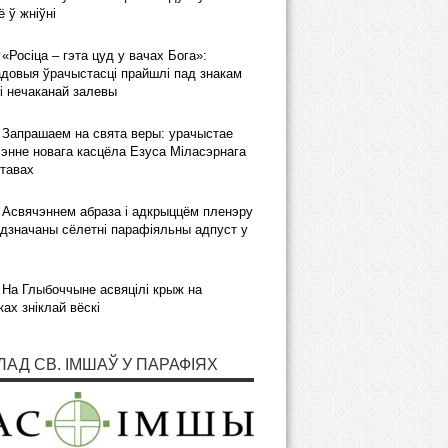
 ў жніўні
«Росіца – гэта цуд у вачах Бога»:
довыя ўрачыстасці прайшлі пад знакам
і нечаканай залевы
Запрашаем на свята веры: урачыстае
энне новага касцёла Езуса Міласэрнага
тавах
Асвячэннем абраза і адкрыццём пленэру
дзначаны сёлетні парафіяльны адпуст у
На Глыбоччыне асвяцілі крыж на
ках зніклай вёскі
ЛАД СВ. ІМШАЎ У ПАРАФІЯХ