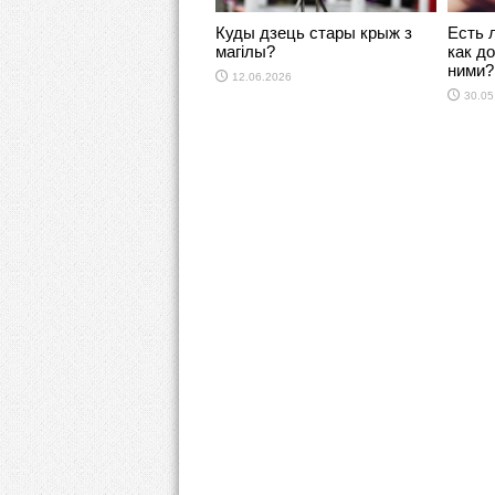
Куды дзець стары крыж з
Есть 
магілы?
как д
ними?
12.06.2026
30.05