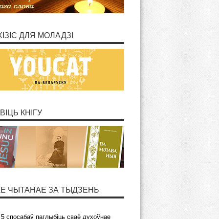
ХІЗІС ДЛЯ МОЛАДЗІ
ВІЦЬ КНІГУ
Е ЧЫТАНАЕ ЗА ТЫДЗЕНЬ
5 спосабаў паглыбіць сваё духоўнае