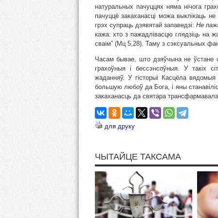
натуральных пачуццях няма нічога гра
пачуццё закаханасці можа выклікаць не
грэх супраць дзявятай запаведзі:
Не паж
кажа: хто з пажадлівасцю глядзіць на ж
сваім” (Мц 5,28). Таму з сэксуальных фа
Часам бывае, што дзяўчына не ўстане с
грахоўныя і бессэнсоўныя. У такіх с
жаданняў. У гісторыі Касцёла вядомыя
большую любоў да Бога, і яны станавіліс
закаханасць да святара трансфармавала
для друку
ЧЫТАЙЦЕ ТАКСАМА