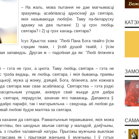
– На жаль, мова пытання не дае магчымасці
зразумець асаблівасці адносінаў да святара,
якія называюцца любоўю. Таму па-беларуску
КАТЭ
адкажу на два пытанні: 1) ці грэх любіць
святара? і 2) ці грэх кахаць святара?
Ісус Хрыстос кажа: ”Любі Пана Бога твайго ўсім
сэрцам тваім, і ўсёй душой тваёй, і ўсім
ая запаведзь. Другая ж – падобная да яе: “Любі бліжняга
 – гэта не грэх, а цнота. Таму любіць святара – гэта не
ЗАМО
ас трэба ведаць, як любіць святара, і якія бываюць праявы
цькоў, мужа ці жонку, дзяцей, Бога, бліжняга, але кожнага
а святара мае свае асаблівасці. Святарства – гэта рэдкі
касцельным уладам, ахвяруе сваё жыцце для дабра
ь святара, перадусім, азначае яго паважаць. Дапамога ў
дабро парафіі, так і матэрыяльна – сведчаць аб любові да
явай любові будзе малітва за святара.
 каханне да святара. Рамантычныя перажыванні, якія можа
САМА
етлівы, без шкодных звычак святар у маладой, дзяўчыны,
ь з глыбіні чалавечай натуры. Прыгожы мужчына выклікае
 таксама як і прыгожая жанчына ў мужчыны. І ў гэтых