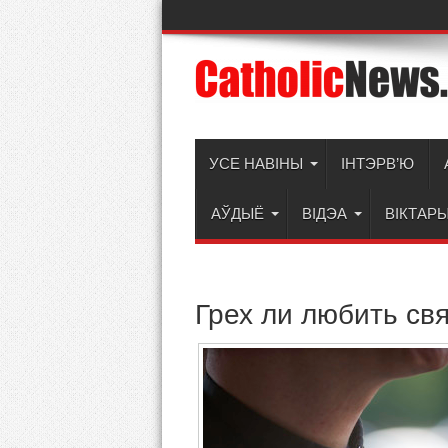
УСЕ НАВІНЫ
ІНТЭРВ’Ю
АЎДЫЁ
ВІДЭА
ВІКТАР
Грех ли любить св