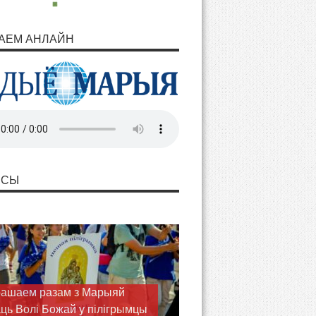
АЕМ АНЛАЙН
НСЫ
ашаем разам з Марыяй
ць Волі Божай у пілігрымцы