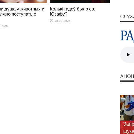
ли душа у животных и
Колькі гадоў было св.
олжно поступать с
Юзафу?
СЛУХ
18.03.2026
.2026
АНО
Запр
шука