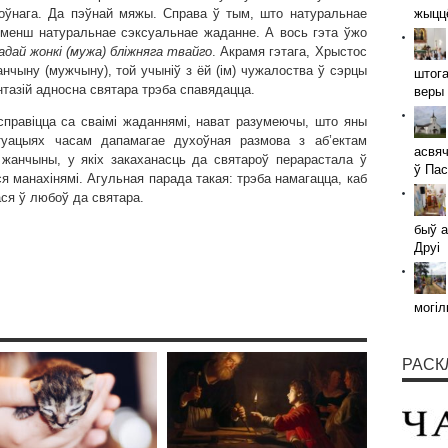
хоўнага. Да пэўнай мяжы. Справа ў тым, што натуральнае
жыццё
 менш натуральнае сэксуальнае жаданне. А вось гэта ўжо
адай жонкі (мужа) бліжняга твайго
. Акрамя гэтага, Хрыстос
анчыну (мужчыну), той учыніў з ёй (ім) чужалоства ў сэрцы
штога
нтазій адносна святара трэба спавядацца.
веры 
правіцца са сваімі жаданнямі, нават разумеючы, што яны
ітуацыях часам дапамагае духоўная размова з аб’ектам
асвяч
 жанчыны, у якіх закаханасць да святароў перарастала ў
ў Пас
я манахінямі. Агульная парада такая: трэба намагацца, каб
ся ў любоў да святара.
быў а
Друі
могіл
РАСК