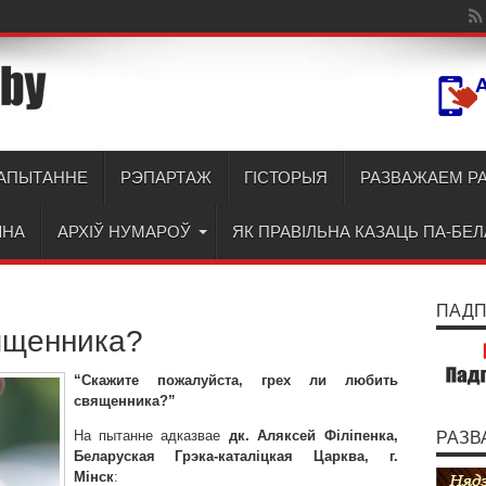
АПЫТАННЕ
РЭПАРТАЖ
ГІСТОРЫЯ
РАЗВАЖАЕМ Р
ЫНА
АРХІЎ НУМАРОЎ
ЯК ПРАВІЛЬНА КАЗАЦЬ ПА-БЕ
ПАДПІ
ященника?
“Скажите пожалуйста, грех ли любить
священника?”
На пытанне адказвае
дк. Аляксей Філіпенка,
РАЗВ
Беларуская Грэка-каталіцкая Царква, г.
Мінск
: