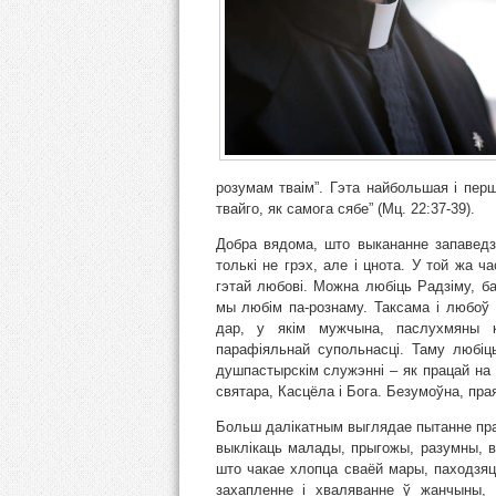
розумам тваім”. Гэта найбольшая і перш
твайго, як самога сябе” (Мц. 22:37-39).
Добра вядома, што выкананне запаведзі
толькі не грэх, але і цнота. У той жа ч
гэтай любові. Можна любіць Радзіму, ба
мы любім па-рознаму. Таксама і любоў д
дар, у якім мужчына, паслухмяны 
парафіяльнай супольнасці. Таму любіц
душпастырскім служэнні – як працай на 
святара, Касцёла і Бога. Безумоўна, пра
Больш далікатным выглядае пытанне пра
выклікаць малады, прыгожы, разумны, в
што чакае хлопца сваёй мары, паходзяц
захапленне і хваляванне ў жанчыны,