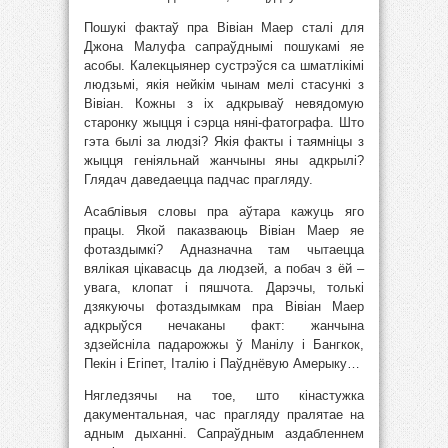
Пошукі фактаў пра Вівіан Маер сталі для
Джона Малуфа сапраўднымі пошукамі яе
асобы. Калекцыянер сустрэўся са шматлікімі
людзьмі, якія нейкім чынам мелі стасункі з
Вівіан. Кожны з іх адкрываў невядомую
старонку жыцця і сэрца няні-фатографа. Што
гэта былі за людзі? Якія факты і таямніцы з
жыцця геніяльнай жанчыны яны адкрылі?
Глядач даведаецца падчас прагляду.
Асаблівыя словы пра аўтара кажуць яго
працы. Якой паказваюць Вівіан Маер яе
фотаздымкі? Адназначна там чытаецца
вялікая цікавасць да людзей, а побач з ёй –
увага, клопат і пяшчота. Дарэчы, толькі
дзякуючы фотаздымкам пра Вівіан Маер
адкрыўся нечаканы факт: жанчына
здзейсніла падарожжы ў Манілу і Бангкок,
Пекін і Егіпет, Італію і Паўднёвую Амерыку…
Нягледзячы на тое, што кінастужка
дакументальная, час прагляду пралятае на
адным дыханні. Сапраўдным аздабленнем