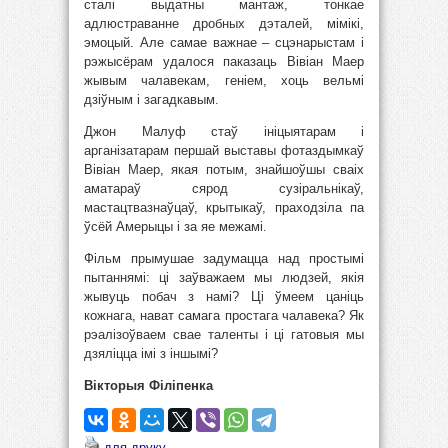
сталі выдатны мантаж, тонкае
адлюстраванне дробных дэталей, мімікі,
эмоцый. Але самае важнае – сцэнарыстам і
рэжысёрам удалося паказаць Вівіан Маер
жывым чалавекам, геніем, хоць вельмі
дзіўным і загадкавым.
Джон Малуф стаў ініцыятарам і
арганізатарам першай выставы фотаздымкаў
Вівіан Маер, якая потым, знайшоўшы сваіх
аматараў сярод сузіральнікаў,
мастацтвазнаўцаў, крытыкаў, праходзіла па
ўсёй Амерыцы і за яе межамі.
Фільм прымушае задумацца над простымі
пытаннямі: ці заўважаем мы людзей, якія
жывуць побач з намі? Ці ўмеем цаніць
кожнага, нават самага простага чалавека? Як
рэалізоўваем свае таленты і ці гатовыя мы
дзяліцца імі з іншымі?
Вікторыя Філіпенка
для друку