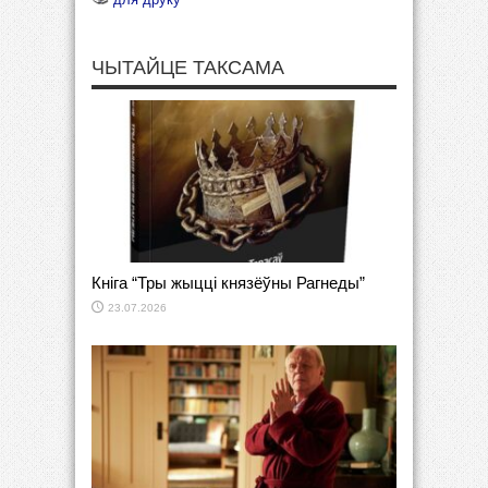
ЧЫТАЙЦЕ ТАКСАМА
Кніга “Тры жыцці князёўны Рагнеды”
23.07.2026