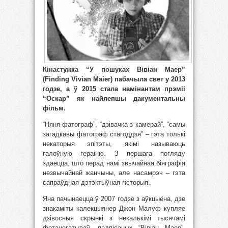
Кінастужка “У пошуках Вівіан Маер”
(Finding Vivian Maier) пабачыла свет у 2013
годзе, а ў 2015 стала намінантам прэміі
“Оскар” як найлепшы дакументальны
фільм.
“Няня-фатограф”, “дзівачка з камерай”, “самы
загадкавы фатограф стагоддзя” – гэта толькі
некаторыя эпітэты, якімі называюць
галоўную гераіню. З першага погляду
здаецца, што перад намі звычайная біяграфія
незвычайнай жанчыны, але насамрэч – гэта
сапраўдная дэтэктыўная гісторыя.
Яна пачынаецца ў 2007 годзе з аўкцыёна, дзе
знакаміты калекцыянер Джон Малуф купляе
дзівосныя скрынкі з некалькімі тысячамі
фотанегатываў, падпісаных “Вівіан Маер”.