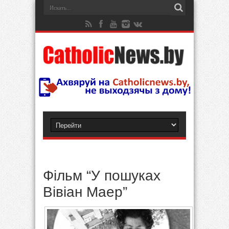
Фільм “У пошуках
Вівіан Маер”