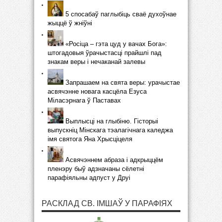
5 спосабаў паглыбіць сваё духоўнае
жыццё ў жніўні
«Росіца – гэта цуд у вачах Бога»:
штогадовыя ўрачыстасці прайшлі пад
знакам веры і нечаканай залевы
Запрашаем на свята веры: урачыстае
асвячэнне новага касцёла Езуса
Міласэрнага ў Паставах
Выплысці на глыбіню. Гісторыі
выпускніц Мінскага тэалагічнага каледжа
імя святога Яна Хрысціцеля
Асвячэннем абраза і адкрыццём
пленэру быў адзначаны сёлетні
парафіяльны адпуст у Друі
РАСКЛАД СВ. ІМШАЎ У ПАРАФІЯХ