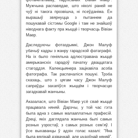
Мужчына распавядае, што ніколі раней не
чуў ні такога прозвішча, ні псеўданіма. Ён
вырашыў звярнуцца з пытаннем да
пошукавай сістэмы Google і там не знайшоў
ніводнага факту пра жыццё і творчасць Вівіан
Маер.
Даследуючы фотаздымкі, Джон Малуф
убачыў кадры з жанру гарадской фатаграфіі.
На іх было геніяльна адлюстравана жыццё
амерыканскіх гарадоў пачатку дваццатага
стагоддзя. Калекцыянера зацікавіла асоба
фатографа. Так распачаліся пошукі. Трэба
сказаць, што з цягам часу Джон Малуф
сапраўды захапіўся жыццём і творчасцю
загадкавай жанчыны.
Аказалася, што Вівіан Маер усё сваё жыццё
працавала няняй. Дарэчы, у той час гэта
была адна з самых малааплатных прафесій.
Дзеці, якіх даглядала жанчына былі самых
розных узростаў, з самых розных сем’яў. І
ўсе выхаванцы ў адзін голас казалі: “Яна
была вялікай дзівачкай, але цудоўнай няняй”.