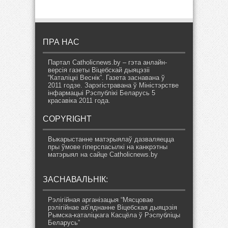
ПРА НАС
Партал Catholicnews.by – гэта анлайн-
версія газеты Віцебскай дыяцэзіі
“Каталіцкі Веснік”. Газета заснавана ў
2011 годзе. Зарэгістравана ў Міністэрстве
інфармацыі Рэспублікі Беларусь 5
красавіка 2011 года.
COPYRIGHT
Выкарыстанне матэрыялаў дазваляецца
пры ўмове гіперспасылкі на канкрэтны
матэрыял на сайце Catholicnews.by
ЗАСНАВАЛЬНІК:
Рэлігійная арганізацыя “Мясцовае
рэлігійнае аб’яднанне Віцебская дыяцэзія
Рымска-каталіцкага Касцёла ў Рэспубліцы
Беларусь”