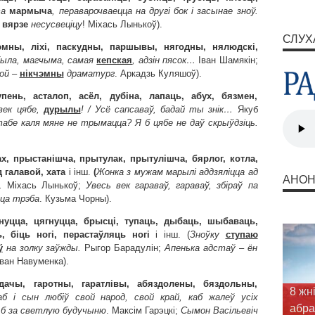
та
мармыча
, пераварочваецца на другі бок і засынае зноў.
і
вярзе
несусвеціцу
! Міхась Лынькоў).
СЛУХ
чэмны, ліхі, паскудны, паршывы, нягодны, нялюдскі,
ыла, магчыма, самая
кепская
, адзін пясок…
Iван Шамякін;
мой
–
нікчэмны
драматург
. Аркадзь Куляшоў).
упень, асталоп, асёл, дубіна, лапаць, абух, бязмен,
век цябе,
д
урылы
!
/ Усё
сапсаваў, бадай ты знік…
Якуб
табе каля мяне
не трымацца? Я б цябе не даў скрыўдзіць.
ах, прыстанішча, прытулак, прытулішча, бярлог, котла,
д галавой, хата
і інш.
(
Жонка з мужам марылі аддзяліцца ад
АНО
.
Міхась Лынькоў;
Увесь век гараваў, гараваў, збіраў па
ца трэба
. Кузьма Чорны).
хнуцца, цягнуцца, брысці, тупаць, дыбаць, шыбаваць,
, біць ногі, перастаўляць ногі
і інш. (
Зноўку
ступаю
ў
на золку заўжды.
Рыгор Барадулін;
Апенька адстаў – ён
Iван Навуменка).
ачы, гаротны, гаратлівы, абяздолены, бяздольны,
8 жн
б і сын любіў свой народ, свой край, каб жалеў усіх
абра
 б за светлую будучыню
. Максім Гарэцкі;
Сымон Васільевіч