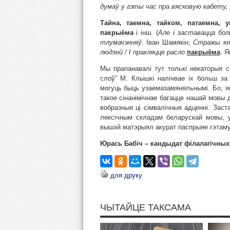
думаў у гэты час пра вясковую кабету,
Тайна, таемна, тайком, патаемна, у
пакрыёма
і інш. (
Але і заставацца б
тлумачэнняў
. Iван Шамякін;
Стражы к
людзей
/ І пракляцце расло
п
акрыёма
. Я
Мы прапанавалі тут толькі некаторыя сі
слоў” М. Клышкі налічвае іх больш за
могуць быць узаемазамяняльнымі. Бо, я
такое сінанімічнае багацце нашай мовы
вобразныя ці сімвалічныя адценні. Зас
лексічным складам беларускай мовы, 
вышэй матэрыял акурат паспрыяе гэтаму
Юрась Бабіч – кандыдат філалагічных
для друку
ЧЫТАЙЦЕ ТАКСАМА