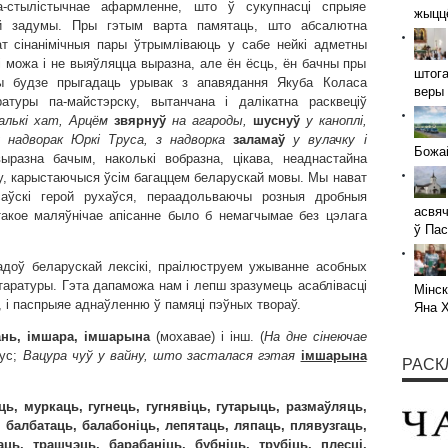
на-стылістычнае афармленне, што ў сукупнасці спрыяе
жыццё
ай задумы. Пры гэтым варта памятаць, што абсалютна
ат сінанімічныя пары ўтрымліваюць у сабе нейкі адметны
і можа і не выяўляцца выразна, але ён ёсць, ён бачны пры
штога
ы будзе прыгадаць урывак з апавядання Якуба Коласа
веры 
ратуры па-майстэрску, вытанчана і далікатна расквеціў
алькі хат, Арцём
звярнуў
на агароды,
шуснуў
у каноплі,
надворак Юркі Труса, з надворка
заламаў
у вулачку і
Божай
ыразна бачым, наколькі вобразна, цікава, неаднастайна
яву, карыстаючыся ўсім багаццем беларускай мовы. Мы нават
саўскі герой рухаўся, пераадольваючы розныя дробныя
асвяч
такое маляўнічае апісанне было б немагчымае без цэлага
ў Пас
радоў беларускай лексікі, праілюструем ужыванне асобных
таратуры. Гэта дапаможа нам і лепш зразумець асаблівасці
Мінск
 і паспрыяе аднаўленню ў памяці пэўных твораў.
Яна 
вань, імшара, імшарына
(мохавае) і інш. (
На дне сінеючае
рус;
Вацура чуў у
вайну, што засталася гэтая
імшарына
РАСК
ь, муркаць, гугнець, гугнявіць, гутарыць, размаўляць,
 балбатаць, балабоніць, лепятаць, ляпаць, плявузгаць,
аць, трашчэць, барабаніць, бубніць, трубіць, плесці,