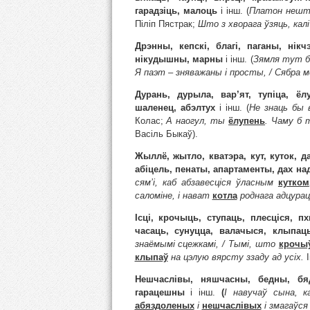
гарадзіць, малоць
і інш. (
Платон неш
Піліп Пястрак;
Што з хворага ўзяць, кал
Дрэнны, кепскі, благі, паганы, нік
нікудышны, марны
і інш. (
Зямля тут б
Я паэт
– зняважаны і просты,
/ Сябра 
Дурань, дурыла, вар’ят, тупіца, ёл
шаленец, абэлтух
і інш. (
He знаць бы 
Колас;
А наогул, ты
ё
лупень
. Чаму б 
Васіль Быкаў).
Жыллё, жытло, кватэра, кут, куток, д
абіцель, пенаты, апартаменты, дах на
сям’і, каб абзавесціся ўласным
кутком
саломіне, і нават
котла
роднага адцурац
Ісці, крочыць, ступаць, плесціся, п
часаць, сунуцца, валачыся, клыпаць
знаёмымі сцежкамі, / Тымі, што
крочы
клыпаў
на цэлую вярсту ззаду ад усіх.
Нешчаслівы, няшчасны, бедны, бяд
гарацешны
і інш.
(
I
навучаў сына, ка
абяздоленых
і
нешчаслівых
і змагаўся