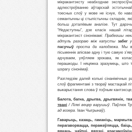
мікракантэксту неабходнае экспрэсіў
адлюстроўванню аўтарскай эстэтычн
тоесных слоў у мове не існуе, бо нав
семантычны ці стылістычны складнік, як
больш дэталёвым аналізе. Тут дарэч
“Недаступны”, дзе класік нашай літа
мікракантэкст сінонімамі:
Прабегшы нек
адтуль разораю між капусты
забег
у 
пасучыў
проста да калодзежа
. Мы в
пісьменнік апісвае адну і тую самую з’
адчуваем, уяўляем зрокава, як кола
перашкоды. І няцяжка зразумець, што 
шэрагу сінонімаў.
Разгледзім далей колькі сінанімічных 
слоў фрагментамі з твораў мастацкай лі
выкарыстання слова ў пэўным кантэксце,
Балота, багна, дрыгва, дрыгвянік, т
твані
/ Лілеі вецер варушыў
. Паўлюк Т
ад возера
. Iван Чыгрынаў).
Гаварыць, казаць, гаманіць, мармытац
перагаворвацца, перамаўляцца, баіць,
вякаць, чаўпці, вярзці, красамоўніч