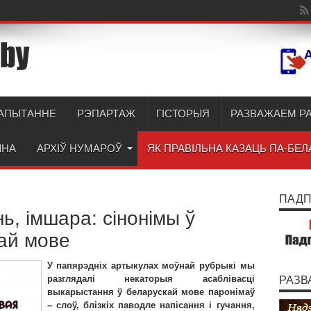
АПЫТАННЕ
РЭПАРТАЖ
ГІСТОРЫЯ
РАЗВАЖАЕМ Р
ЫНА
АРХІЎ НУМАРОЎ
ЯК ПРАВІЛЬНА КАЗАЦЬ ПА-БЕЛ
ПАДПІ
нь, імшара: сінонімы ў
ай мове
У папярэдніх артыкулах моўнай рубрыкі мы
разглядалі некаторыя асаблівасці
РАЗВ
выкарыстання ў беларускай мове паронімаў
– слоў, блізкіх паводле напісання і гучання,