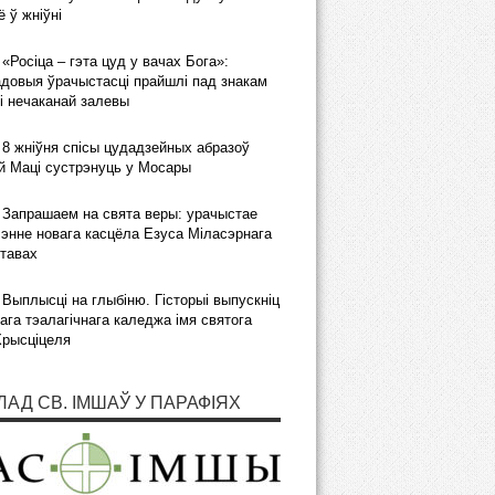
 ў жніўні
«Росіца – гэта цуд у вачах Бога»:
довыя ўрачыстасці прайшлі пад знакам
і нечаканай залевы
8 жніўня спісы цудадзейных абразоў
 Маці сустрэнуць у Мосары
Запрашаем на свята веры: урачыстае
энне новага касцёла Езуса Міласэрнага
тавах
Выплысці на глыбіню. Гісторыі выпускніц
ага тэалагічнага каледжа імя святога
Хрысціцеля
ЛАД СВ. ІМШАЎ У ПАРАФІЯХ