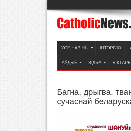
УСЕ НАВІНЫ
ІНТЭРВ’Ю
АЎДЫЁ
ВІДЭА
ВІКТАР
Багна, дрыгва, тва
сучаснай беларуск