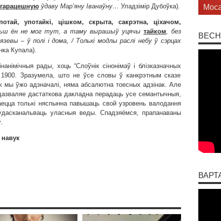
гарацешную
ўдаву Мар’яну Іванаўну…
Уладзімір Дубоўка).
Мос
потай, употайкі, цішком, скрыта, сакрэтна, ціхачом,
ольш ён не мог тут, а таму вырашыў уцячы
тайком
, без
ВЕСН
нязевы
– ў полі і дома,
/ Толькі модлы раслі небу ў сэрцах
нка Купала).
нанімічныя рады, хоць “Слоўнік сінонімаў і блізказначных
 1900. Зразумела, што не ўсе словы ў канкрэтным сказе
к мы ўжо адзначалі, няма абсалютна тоесных адзінак. Але
 дазваляе дастаткова дакладна перадаць усе семантычныя,
таецца толькі няспынна павышаць свой узровень валодання
удасканальваць уласныя веды. Спадзяёмся, прапанаваны
.
 навук
ВАРТ