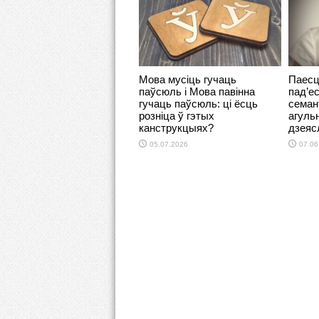
Мова мусіць гучаць
Паесц
паўсюль і Мова павінна
пад’ес
гучаць паўсюль: ці ёсць
семан
розніца ў гэтых
агуль
канструкцыях?
дзеяс
05.07.2026
07.06