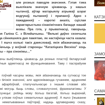
але розных паводле значэння. Гэтая тэма
выклікала значную цікавасць у нашых
чытачоў, аўтар матэрыялу атрымаў шэраг
водгукаў, пытанняў і прапаноў. Адно з
КАТЭ
пажаданняў – кароткі аналіз, сціслая
характарыстыка сінанімічнага багацця нашай
мовы. Пра гэта, у прыватнасці, гаворыць
ня Галіна С. з Вілейшчыны. “Вельмі даўно скончыла
 да сённяшняга дня памятаю, як настаўніца часта казала:
І яшчэ колькі такіх дзеясловаў, якія абазначаюць па
абачыць у моўнай старонцы “Каталіцкага Весніка” хоць
вы – пра сінонімы…”
ЗАМО
чы выяўляюць цікавасць да розных пластоў беларускай
эўныя адметнасці яе функцыянавання. Таму і паспрабуем
пэўнай часціны мовы, якія абазначаюць па сутнасці тое
блізкія значэнні, але адрозніваюцца гучаннем, адценнямі
ай афарбоўкай, спалучальнасцю з іншымі словамі або
мі могуць быць словы, словазлучэнні, фразеалагізмы. У
САМА
функцыі: робяць мову больш багатай, больш выразнай,
з улікам пэўных семантычных адценняў. А яшчэ ўжыванне
ь нематываваных паўтораў, надаць адпаведнаму сказу,