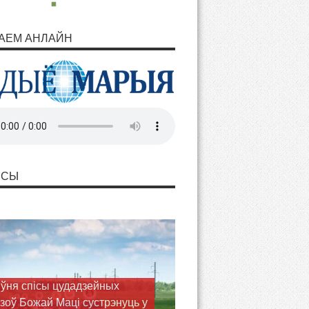
АЕМ АНЛАЙН
НСЫ
іўня спісы цудадзейных
зоў Божай Маці сустрэнуць у