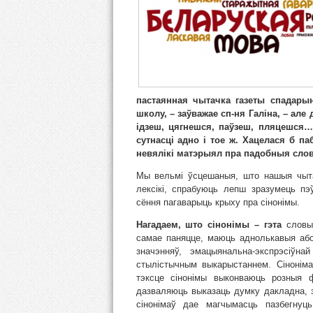
пастаянная чытачка газеты спадары
школу, – заўважае сп-ня Галіна, – але
ідзеш, цягнешся, паўзеш, пляцешся… 
сутнасці адно і тое ж. Хацелася б п
невялікі матэрыял пра падобныя сло
Мы вельмі ўсцешаныя, што нашыя чыта
лексікі, спрабуюць лепш зразумець п
сёння пагаварыць крыху пра сінонімы.
Нагадаем, што сінонімы
– гэта
словы 
самае паняцце, маюць аднолькавыя або 
значэнняў, эмацыянальна-экспрэсіўн
стылістычным выкарыстаннем. Сіноніма
тэксце сінонімы выконваюць розныя 
дазваляюць выказаць думку дакладна, 
сінонімаў дае магчымасць пазбегнуц