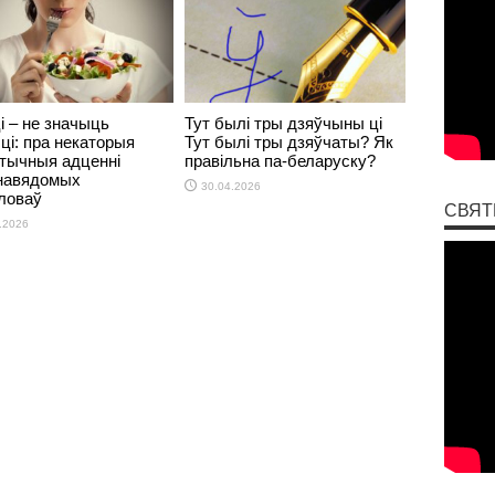
і – не значыць
Тут былі тры дзяўчыны ці
ці: пра некаторыя
Тут былі тры дзяўчаты? Як
тычныя адценні
правільна па-беларуску?
навядомых
30.04.2026
ловаў
СВЯТ
.2026