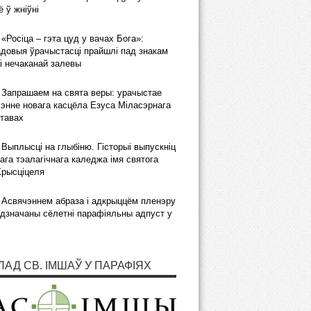
 ў жніўні
«Росіца – гэта цуд у вачах Бога»:
довыя ўрачыстасці прайшлі пад знакам
і нечаканай залевы
Запрашаем на свята веры: урачыстае
энне новага касцёла Езуса Міласэрнага
тавах
Выплысці на глыбіню. Гісторыі выпускніц
ага тэалагічнага каледжа імя святога
Хрысціцеля
Асвячэннем абраза і адкрыццём пленэру
дзначаны сёлетні парафіяльны адпуст у
ЛАД СВ. ІМШАЎ У ПАРАФІЯХ