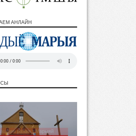
АЕМ АНЛАЙН
НСЫ
ашаем разам з Марыяй