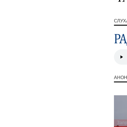
СЛУХ
АНО
Запр