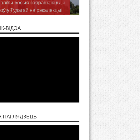
ць Волі Божай у пілігрымцы
аслаў
ІК-ВІДЭА
А ПАГЛЯДЗЕЦЬ