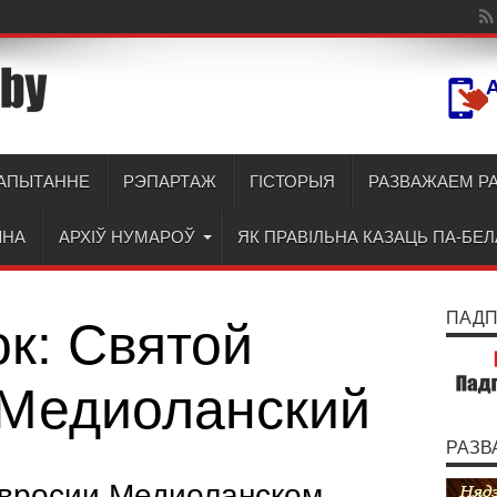
АПЫТАННЕ
РЭПАРТАЖ
ГІСТОРЫЯ
РАЗВАЖАЕМ Р
ЫНА
АРХІЎ НУМАРОЎ
ЯК ПРАВІЛЬНА КАЗАЦЬ ПА-БЕ
ПАДПІ
ок:
Святой
Медиоланский
РАЗВ
мвросии Медиоланском