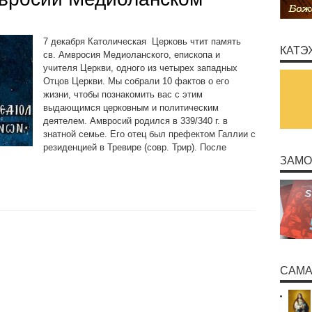
7 декабря Католическая Церковь чтит память
КАТЭ
св. Амвросия Медиоланского, епископа и
учителя Церкви, одного из четырех западных
Отцов Церкви. Мы собрали 10 фактов о его
жизни, чтобы познакомить вас с этим
выдающимся церковным и политическим
деятелем. Амвросий родился в 339/340 г. в
знатной семье. Его отец был префектом Галлии с
резиденцией в Тревире (совр. Трир). После
ЗАМО
САМА