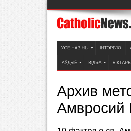
УСЕ НАВІНЫ
ІНТЭРВ’Ю
АЎДЫЁ
ВІДЭА
ВІКТАР
Архив мет
Амвросий 
10 фактов о св. А