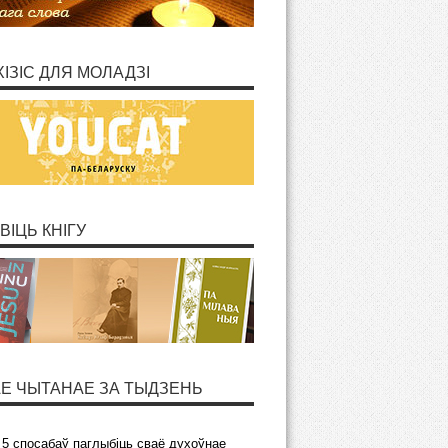
ХІЗІС ДЛЯ МОЛАДЗІ
ВІЦЬ КНІГУ
Е ЧЫТАНАЕ ЗА ТЫДЗЕНЬ
5 спосабаў паглыбіць сваё духоўнае