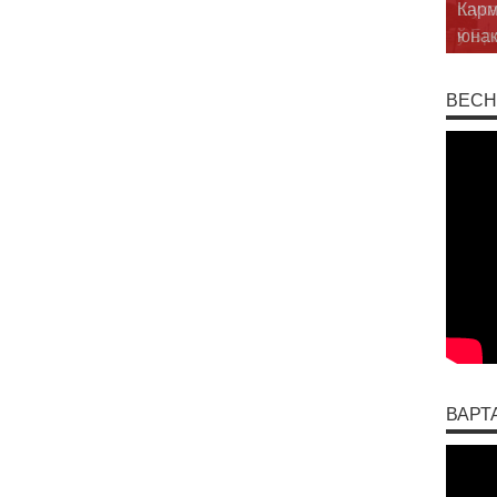
шука
ў Бр
ВЕСН
ВАРТ