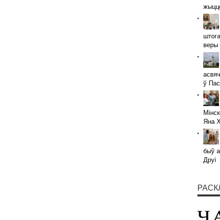
жыццё
штога
веры 
асвяч
ў Пас
Мінск
Яна 
быў а
Друі
РАСК