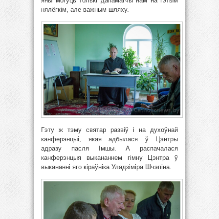
яны могуць толькі дапамагчы нам на гэтым
нялёгкім, але важным шляху.
Гэту ж тэму святар развіў і на духоўнай
канферэнцыі, якая адбылася ў Цэнтры
адразу пасля Імшы. А распачалася
канферэнцыя выкананнем гімну Цэнтра ў
выкананні яго кіраўніка Уладзіміра Шчэпіна.