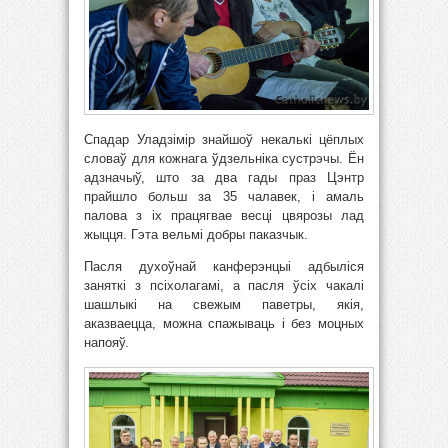
Спадар Уладзімір знайшоў некалькі цёплых
словаў для кожнага ўдзельніка сустрэчы. Ён
адзначыў, што за два гады праз Цэнтр
прайшло больш за 35 чалавек, і амаль
палова з іх працягвае весці цвярозы лад
жыцця. Гэта вельмі добры паказчык.
Пасля духоўнай канферэнцыі адбыліся
заняткі з псіхолагамі, а пасля ўсіх чакалі
шашлыкі на свежым паветры, якія,
аказваецца, можна спажываць і без моцных
напояў.