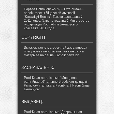
Партал Catholicnews.by – гэта анлайн-
версія газеты Віцебскай дыяцэзіі
“Каталіцкі Веснік”. Газета заснавана ў
2011 годзе. Зарэгістравана ў Міністэрстве
інфармацыі Рэспублікі Беларусь 5
красавіка 2011 года.
COPYRIGHT
Выкарыстанне матэрыялаў дазваляецца
пры ўмове гіперспасылкі на канкрэтны
матэрыял на сайце Catholicnews.by
ЗАСНАВАЛЬНІК:
Рэлігійная арганізацыя “Мясцовае
рэлігійнае аб’яднанне Віцебская дыяцэзія
Рымска-каталіцкага Касцёла ў Рэспубліцы
Беларусь”
ВЫДАВЕЦ:
Рэлігійная арганізацыя “Дабрачынная