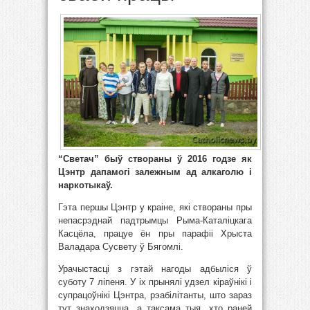
“Светач” быў створаны ў 2016 годзе як
Цэнтр дапамогі залежным ад алкаголю і
наркотыкаў.
Гэта першы Цэнтр у краіне, які створаны пры
непасрэднай падтрымцы Рыма-Каталіцкага
Касцёла, працуе ён пры парафіі Хрыста
Валадара Сусвету ў Бягомлі.
Урачыстасці з гэтай нагоды адбыліся ў
суботу 7 ліпеня. У іх прынялі удзел кіраўнікі і
супрацоўнікі Цэнтра, рэабілітанты, што зараз
тут знаходзяцца, а таксама тыя, хто раней