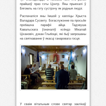
прайшоў праз гэты Цэнтр. Яны прыехалі ў
Бягомль на гэту сустрэчу як родныя людзі.
Распачаліся яны Імшой у капліцы Хрыста
Валадара Сусвету. Богаслужэнне па просьбе
пробашча парафіі айца Тадэвуша
Кавальскага ўзначаліў ксёндз Мікалай
Ціхановіч, дэкан Глыбоцкі, які быў запрошаны
на святкаванне ў якасці ганаровага госця.
У сваім вітальным слове святар заклікаў