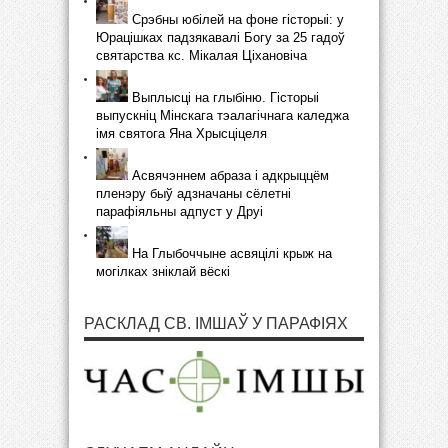
Срэбны юбілей на фоне гісторыі: у
Юрацішках падзякавалі Богу за 25 гадоў
святарства кс. Мікалая Ціхановіча
Выплысці на глыбіню. Гісторыі
выпускніц Мінскага тэалагічнага каледжа
імя святога Яна Хрысціцеля
Асвячэннем абраза і адкрыццём
пленэру быў адзначаны сёлетні
парафіяльны адпуст у Друі
На Глыбоччыне асвяцілі крыж на
могілках зніклай вёскі
РАСКЛАД СВ. ІМШАЎ У ПАРАФІЯХ