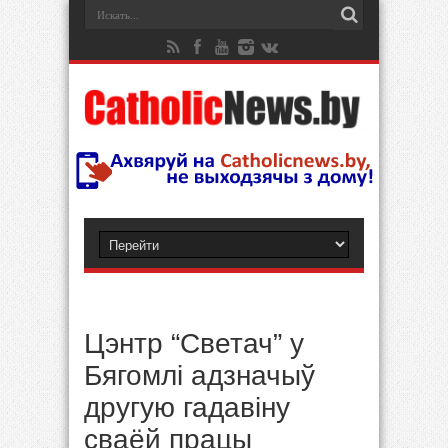
Цэнтр “Светач” у
Бягомлі адзначыў
другую гадавіну
сваёй працы