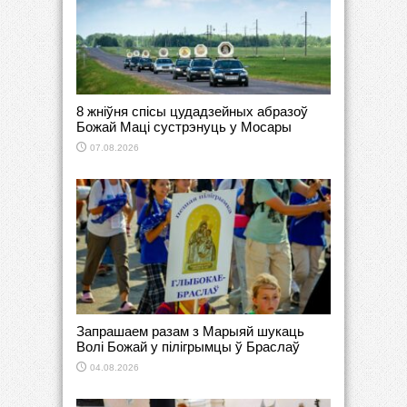
8 жніўня спісы цудадзейных абразоў
Божай Маці сустрэнуць у Мосары
07.08.2026
Запрашаем разам з Марыяй шукаць
Волі Божай у пілігрымцы ў Браслаў
04.08.2026