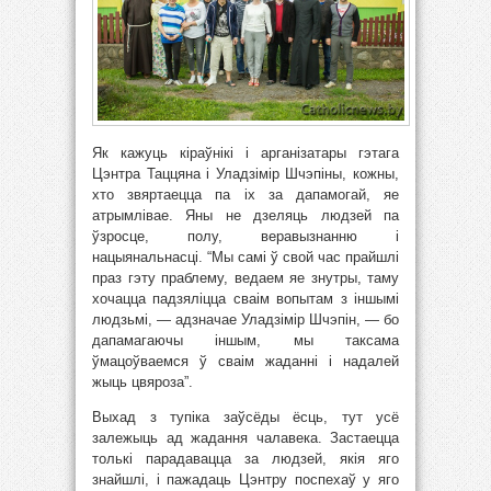
Як кажуць кіраўнікі і арганізатары гэтага
Цэнтра Таццяна і Уладзімір Шчэпіны, кожны,
хто звяртаецца па іх за дапамогай, яе
атрымлівае. Яны не дзеляць людзей па
ўзросце, полу, веравызнанню і
нацыянальнасці. “Мы самі ў свой час прайшлі
праз гэту праблему, ведаем яе знутры, таму
хочацца падзяліцца сваім вопытам з іншымі
людзьмі, — адзначае Уладзімір Шчэпін, — бо
дапамагаючы іншым, мы таксама
ўмацоўваемся ў сваім жаданні і надалей
жыць цвяроза”.
Выхад з тупіка заўсёды ёсць, тут усё
залежыць ад жадання чалавека. Застаецца
толькі парадавацца за людзей, якія яго
знайшлі, і пажадаць Цэнтру поспехаў у яго