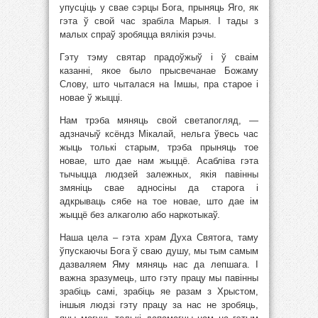
упусціць у свае сэрцы Бога, прыняць Яго, як
гэта ў свой час зрабіла Марыя. І тады з
малых спраў зробяцца вялікія рэчы.
Гэту тэму святар прадоўжыў і ў сваім
казанні, якое было прысвечанае Божаму
Слову, што чыталася на Імшы, пра старое і
новае ў жыцці.
Нам трэба мяняць свой светапогляд, —
адзначыў ксёндз Мікалай, нельга ўвесь час
жыць толькі старым, трэба прыняць тое
новае, што дае нам жыццё. Асабліва гэта
тычыцца людзей залежных, якія павінны
змяніць свае адносіны да старога і
адкрываць сябе на тое новае, што дае ім
жыццё без алкаголю або наркотыкаў.
Наша цела – гэта храм Духа Святога, таму
ўпускаючы Бога ў сваю душу, мы тым самым
дазваляем Яму мяняць нас да лепшага. І
важна зразумець, што гэту працу мы павінны
зрабіць самі, зрабіць яе разам з Хрыстом,
іншыя людзі гэту працу за нас не зробяць,