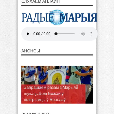
СЛУХАЕМ АНЛАЙН
АНОНСЫ
Запрашаем разам з Марыяй
шукаць Волі Божай у
пілігрымцы ў Браслаў