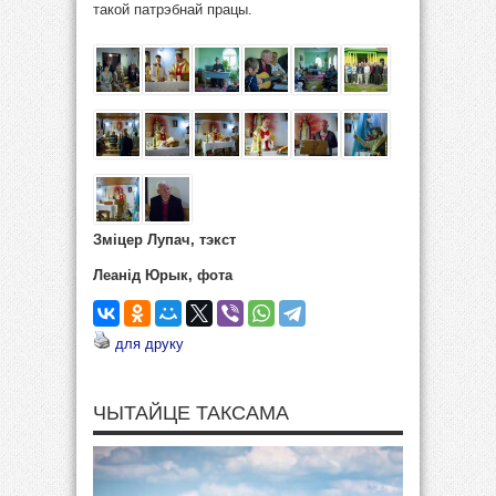
такой патрэбнай працы.
Зміцер Лупач, тэкст
Леанід Юрык, фота
для друку
ЧЫТАЙЦЕ ТАКСАМА