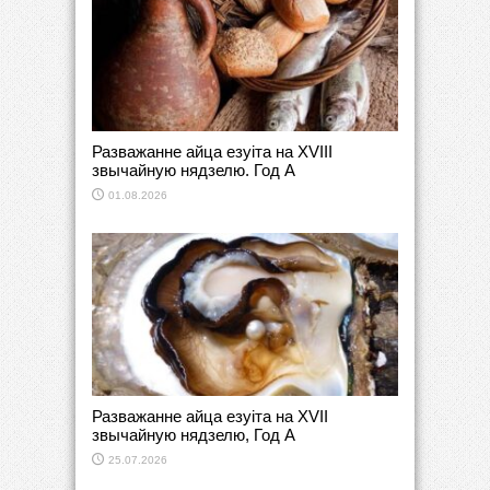
Разважанне айца езуіта на ХVІІІ
звычайную нядзелю. Год А
01.08.2026
Разважанне айца езуіта на ХVII
звычайную нядзелю, Год А
25.07.2026