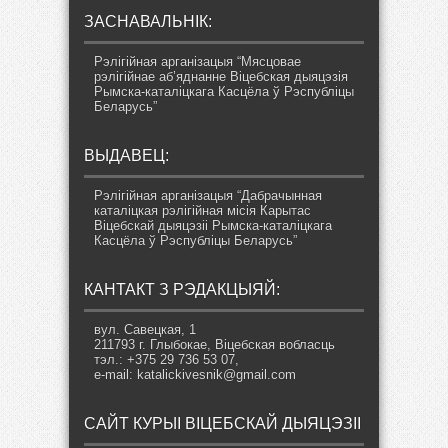
ЗАСНАВАЛЬНІК:
Рэлігійная арганізацыя “Мясцовае
рэлігійнае аб’яднанне Віцебская дыяцэзія
Рымска-каталіцкага Касцёла ў Рэспубліцы
Беларусь”
ВЫДАВЕЦ:
Рэлігійная арганізацыя “Дабрачынная
каталіцкая рэлігійная місія Карытас
Віцебскай дыяцэзіі Рымска-каталіцкага
Касцёла ў Рэспубліцы Беларусь”
КАНТАКТ З РЭДАКЦЫЯЙ:
вул. Савецкая, 1
211793 г. Глыбокае, Віцебская вобласць
тэл.: +375 29 736 53 07,
e-mail: katalickivesnik@gmail.com
САЙТ КУРЫІ ВІЦЕБСКАЙ ДЫЯЦЭЗІІ