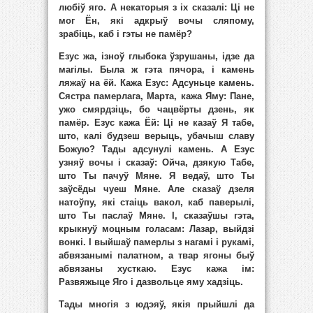
любіў яго. А некаторыя з іх сказалі: Ці не
мог Ён, які адкрыў вочы сляпому,
зрабіць, каб і гэты не памёр?
Езус жа, ізноў глыбока ўзрушаны, ідзе да
магілы. Была ж гэта пячора, і камень
ляжаў на ёй. Кажа Езус: Адсуньце камень.
Сястра памерлага, Марта, кажа Яму: Пане,
ужо смярдзіць, бо чацвёрты дзень, як
памёр. Езус кажа Ёй: Ці не казаў Я табе,
што, калі будзеш верыць, убачыш славу
Божую? Тады адсунулі камень. А Езус
узняў вочы і сказаў: Ойча, дзякую Табе,
што Ты пачуў Мяне. Я ведаў, што Ты
заўсёды чуеш Мяне. Але сказаў дзеля
натоўпу, які стаіць вакол, каб паверылі,
што Ты паслаў Мяне. І, сказаўшы гэта,
крыкнуў моцным голасам: Лазар, выйдзі
вонкі. І выйшаў памерлы з нагамі і рукамі,
абвязанымі палатном, а твар ягоны быў
абвязаны хусткаю. Езус кажа ім:
Развяжыце Яго і дазвольце яму хадзіць.
Тады многія з юдэяў, якія прыйшлі да