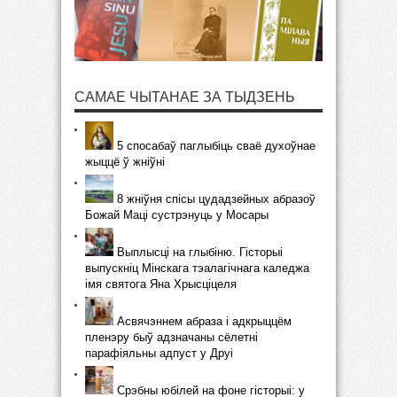
САМАЕ ЧЫТАНАЕ ЗА ТЫДЗЕНЬ
5 спосабаў паглыбіць сваё духоўнае
жыццё ў жніўні
8 жніўня спісы цудадзейных абразоў
Божай Маці сустрэнуць у Мосары
Выплысці на глыбіню. Гісторыі
выпускніц Мінскага тэалагічнага каледжа
імя святога Яна Хрысціцеля
Асвячэннем абраза і адкрыццём
пленэру быў адзначаны сёлетні
парафіяльны адпуст у Друі
Срэбны юбілей на фоне гісторыі: у