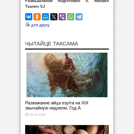
Размышление подготовил о. Михаил
Ткалич SJ
для друку
ЧЫТАЙЦЕ ТАКСАМА
Разважанне айца езуіта на ХІХ
звычайную нядзелю. Год А
08.08.2026