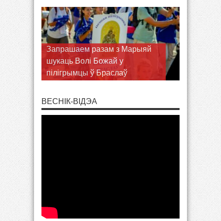
Запрашаем разам з Марыяй
шукаць Волі Божай у
пілігрымцы ў Браслаў
ВЕСНІК-ВІДЭА