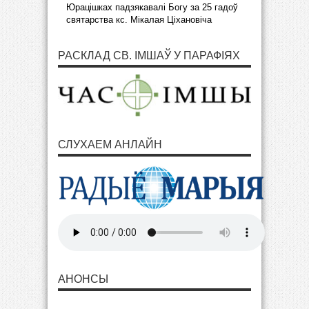
Юрацішках падзякавалі Богу за 25 гадоў
святарства кс. Мікалая Ціхановіча
РАСКЛАД СВ. ІМШАЎ У ПАРАФІЯХ
СЛУХАЕМ АНЛАЙН
АНОНСЫ