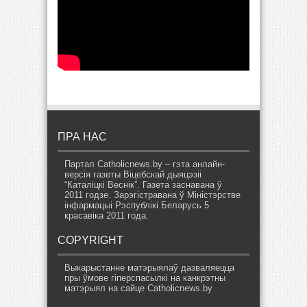
ПРА НАС
Партал Catholicnews.by – гэта анлайн-
версія газеты Віцебскай дыяцэзіі
“Каталіцкі Веснік”. Газета заснавана ў
2011 годзе. Зарэгістравана ў Міністэрстве
інфармацыі Рэспублікі Беларусь 5
красавіка 2011 года.
COPYRIGHT
Выкарыстанне матэрыялаў дазваляецца
пры ўмове гіперспасылкі на канкрэтны
матэрыял на сайце Catholicnews.by