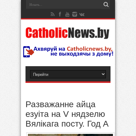
Разважанне айца
езуіта на V нядзелю
Вялікага посту. Год А