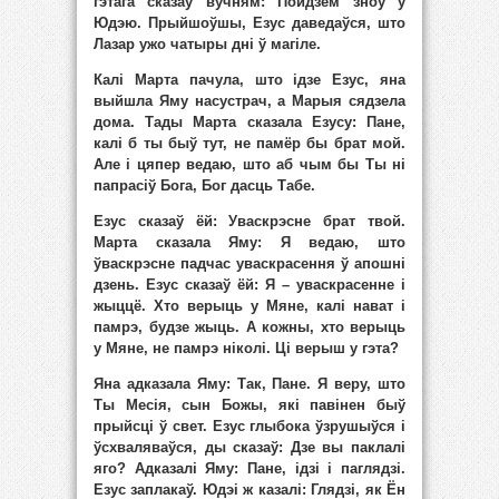
гэтага сказаў вучням: Пойдзем зноў у
Юдэю. Прыйшоўшы, Езус даведаўся, што
Лазар ужо чатыры дні ў магіле.
Калі Марта пачула, што ідзе Езус, яна
выйшла Яму насустрач, а Марыя сядзела
дома. Тады Марта сказала Езусу: Пане,
калі б ты быў тут, не памёр бы брат мой.
Але і цяпер ведаю, што аб чым бы Ты ні
папрасіў Бога, Бог дасць Табе.
Езус сказаў ёй: Уваскрэсне брат твой.
Марта сказала Яму: Я ведаю, што
ўваскрэсне падчас уваскрасення ў апошні
дзень. Езус сказаў ёй: Я – уваскрасенне і
жыццё. Хто верыць у Мяне, калі нават і
памрэ, будзе жыць. А кожны, хто верыць
у Мяне, не памрэ ніколі. Ці верыш у гэта?
Яна адказала Яму: Так, Пане. Я веру, што
Ты Месія, сын Божы, які павінен быў
прыйсці ў свет. Езус глыбока ўзрушыўся і
ўсхваляваўся, ды сказаў: Дзе вы паклалі
яго? Адказалі Яму: Пане, ідзі і паглядзі.
Езус заплакаў. Юдэі ж казалі: Глядзі, як Ён