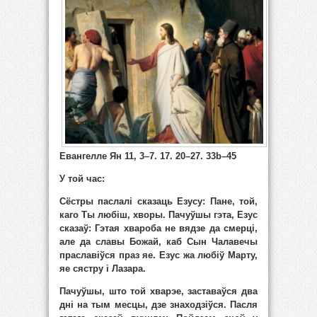
Евангелле Ян 11, 3–7. 17. 20–27. 33b
–45
У той час:
Сёстры паслалі сказаць Езусу: Пане, той,
каго Ты любіш, хворы. Пачуўшы гэта, Езус
сказаў: Гэтая хвароба не вядзе да смерці,
але да славы Божай, каб Сын Чалавечы
праславіўся праз яе. Езус жа любіў Марту,
яе сястру і Лазара.
Пачуўшы, што той хварэе, заставаўся два
дні на тым месцы, дзе знаходзіўся. Пасля