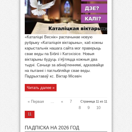
«Каталіцкі Веснік» распачынае новую
рубрыку «Каталіцкія віктарыны», каб кожны
карыстальнік нашага сайта мог праверыць
свае веды па Бібліі і Катэхізісе. Новыя
віктарыны будуць з’яўляцца кожныя два
тыдні. Сачыце за абнаўленнямі, адказвайце
на пытанні і паглыбляйце свае веды.
Падрыхтаваў кс. Віктар Місевіч
Читать далее »
« Первая
...
«
7
Страница 11 из 11
8
9
10
11
ПАДПІСКА НА 2026 ГОД