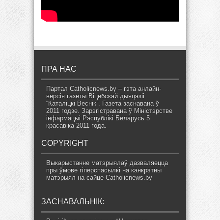
ПРА НАС
Партал Catholicnews.by – гэта анлайн-
версія газеты Віцебскай дыяцэзіі
“Каталіцкі Веснік”. Газета заснавана ў
2011 годзе. Зарэгістравана ў Міністэрстве
інфармацыі Рэспублікі Беларусь 5
красавіка 2011 года.
COPYRIGHT
Выкарыстанне матэрыялаў дазваляецца
пры ўмове гіперспасылкі на канкрэтны
матэрыял на сайце Catholicnews.by
ЗАСНАВАЛЬНІК: