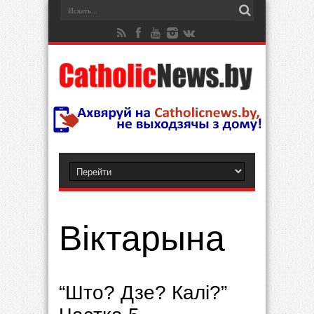
Віктарына
“Што? Дзе? Калі?”