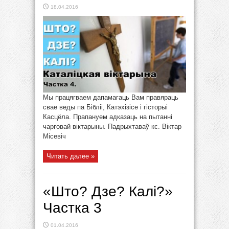
18.04.2016
Мы працягваем дапамагаць Вам правяраць
свае веды па Бібліі, Катэхізісе і гісторыі
Касцёла. Прапануем адказаць на пытанні
чарговай віктарыны. Падрыхтаваў кс. Віктар
Місевіч
Читать далее »
«Што? Дзе? Калі?»
Частка 3
01.04.2016