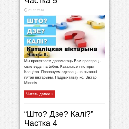
Частка 5
01.05.2016
Мы працягваем дапамагаць Вам правяраць
свае веды па Бібліі, Катэхізісе і гісторыі
Касцёла. Прапануем адказаць на пытанні
пятай віктарыны. Падрыхтаваў кс. Віктар
Місевіч
Читать далее »
“Што? Дзе? Калі?”
Частка 4