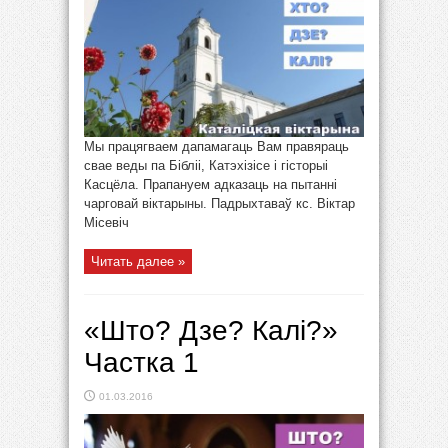
Мы працягваем дапамагаць Вам правяраць
свае веды па Бібліі, Катэхізісе і гісторыі
Касцёла. Прапануем адказаць на пытанні
чарговай віктарыны. Падрыхтаваў кс. Віктар
Місевіч
Читать далее »
«Што? Дзе? Калі?»
Частка 1
01.03.2016