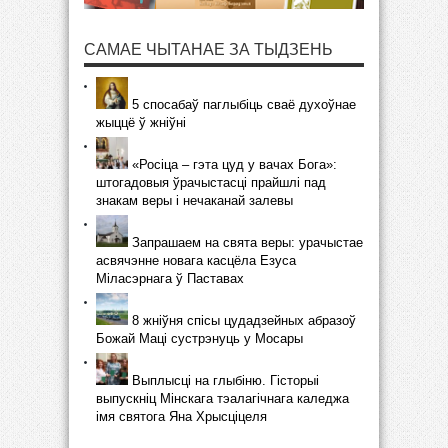
САМАЕ ЧЫТАНАЕ ЗА ТЫДЗЕНЬ
5 спосабаў паглыбіць сваё духоўнае
жыццё ў жніўні
«Росіца – гэта цуд у вачах Бога»:
штогадовыя ўрачыстасці прайшлі пад
знакам веры і нечаканай залевы
Запрашаем на свята веры: урачыстае
асвячэнне новага касцёла Езуса
Міласэрнага ў Паставах
8 жніўня спісы цудадзейных абразоў
Божай Маці сустрэнуць у Мосары
Выплысці на глыбіню. Гісторыі
выпускніц Мінскага тэалагічнага каледжа
імя святога Яна Хрысціцеля