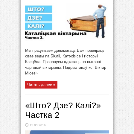
Мы працягваем дапамагаць Вам правяраць
свае веды па Бібліі, Катэхізісе і гісторыі
Касцёла. Прапануем адказаць на пытанні
чарговай віктарыны. Падрыхтаваў кс. Віктар
Місевіч
Читать далее »
«Што? Дзе? Калі?»
Частка 2
15.03.2016