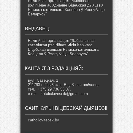
Рэлігійная арганізацыя “Мясцовае
рэлігійнае аб’яднанне Віцебская дыяцэзія
Рымска-каталіцкага Касцёла ў Рэспубліцы
Беларусь”
ВЫДАВЕЦ:
Рэлігійная арганізацыя “Дабрачынная
каталіцкая рэлігійная місія Карытас
Віцебскай дыяцэзіі Рымска-каталіцкага
Касцёла ў Рэспубліцы Беларусь”
КАНТАКТ З РЭДАКЦЫЯЙ:
вул. Савецкая, 1
211793 г. Глыбокае, Віцебская вобласць
тэл.: +375 29 736 53 07,
e-mail: katalickivesnik@gmail.com
САЙТ КУРЫІ ВІЦЕБСКАЙ ДЫЯЦЭЗІІ
catholicvitebsk.by