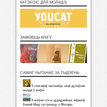
КАТЭХІЗІС ДЛЯ МОЛАДЗІ
ЗАМОВІЦЬ КНІГУ
САМАЕ ЧЫТАНАЕ ЗА ТЫДЗЕНЬ
5 спосабаў паглыбіць сваё духоўнае
жыццё ў жніўні
8 жніўня спісы цудадзейных абразоў
Божай Маці сустрэнуць у Мосары