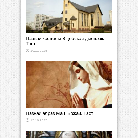
Пазнай касцёлы Віцебскай дыяцэзіі.
Тэст
10.11.2025
Пазнай абраз Маці Божай. Тэст
15.10.2025