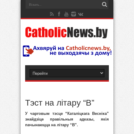
Тэст на літару “В”
У чарговым тэсце “Каталіцкага Весніка”
знайдзіце правільныя адказы, якія
пачынаюцца на літару “В”.