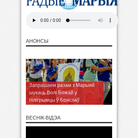
АНОНСЫ
Запрашаем разам з Марыяй
шукаць Волі Божай у
пілігрымцы ў Браслаў
ВЕСНІК-ВІДЭА