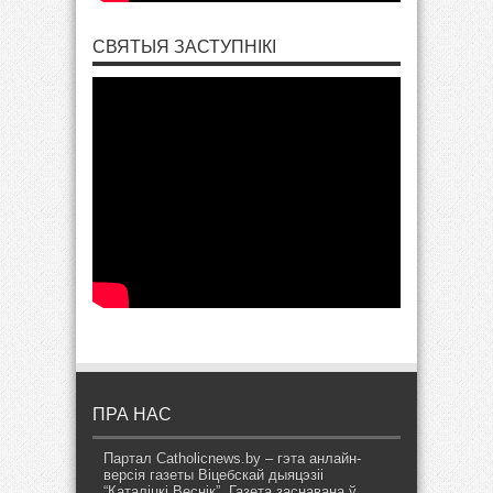
СВЯТЫЯ ЗАСТУПНІКІ
ПРА НАС
Партал Catholicnews.by – гэта анлайн-
версія газеты Віцебскай дыяцэзіі
“Каталіцкі Веснік”. Газета заснавана ў