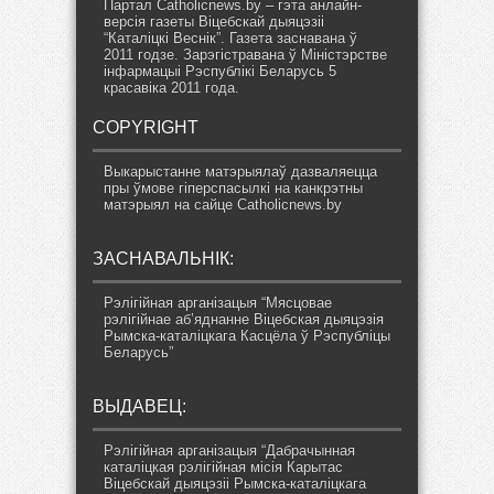
Партал Catholicnews.by – гэта анлайн-
версія газеты Віцебскай дыяцэзіі
“Каталіцкі Веснік”. Газета заснавана ў
2011 годзе. Зарэгістравана ў Міністэрстве
інфармацыі Рэспублікі Беларусь 5
красавіка 2011 года.
COPYRIGHT
Выкарыстанне матэрыялаў дазваляецца
пры ўмове гіперспасылкі на канкрэтны
матэрыял на сайце Catholicnews.by
ЗАСНАВАЛЬНІК:
Рэлігійная арганізацыя “Мясцовае
рэлігійнае аб’яднанне Віцебская дыяцэзія
Рымска-каталіцкага Касцёла ў Рэспубліцы
Беларусь”
ВЫДАВЕЦ:
Рэлігійная арганізацыя “Дабрачынная
каталіцкая рэлігійная місія Карытас
Віцебскай дыяцэзіі Рымска-каталіцкага