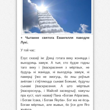
+ Чытанне святога Евангелля паводле
Лукі.
У той час:
Езус сказаў ім: Дзеці гэтага веку жэняцца і
выходзяць замуж. А тыя, хто будзе годны
таго веку і ўваскрасення з мёртвых, не
будуць ні жаніцца, ні выходзіць замуж, ні
памерці ўжо не змогуць, бо яны роўныя
анёлам і з’яўляюцца сынамі Божымі, будучы
сынамі ўваскрасення. А што мёртвыя
ўваскрэснуць, і Майсей засведчыў, кажучы
пра куст, калі назваў Пана «Богам Абрагама,
і Богам Ісака, і Богам Якуба». Бог жа не ёсць
Богам мёртвых, але жывых, бо ўсе для Яго
жывуць.