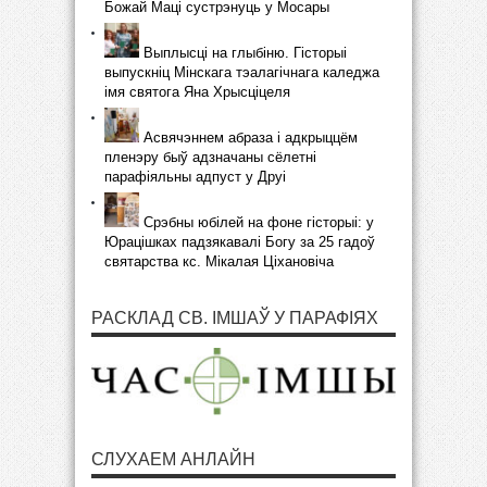
Божай Маці сустрэнуць у Мосары
Выплысці на глыбіню. Гісторыі
выпускніц Мінскага тэалагічнага каледжа
імя святога Яна Хрысціцеля
Асвячэннем абраза і адкрыццём
пленэру быў адзначаны сёлетні
парафіяльны адпуст у Друі
Срэбны юбілей на фоне гісторыі: у
Юрацішках падзякавалі Богу за 25 гадоў
святарства кс. Мікалая Ціхановіча
РАСКЛАД СВ. ІМШАЎ У ПАРАФІЯХ
СЛУХАЕМ АНЛАЙН