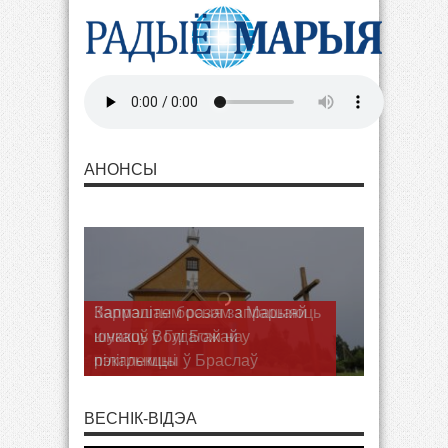
АНОНСЫ
Запрашаем разам з Марыяй
шукаць Волі Божай у
пілігрымцы ў Браслаў
ВЕСНІК-ВІДЭА