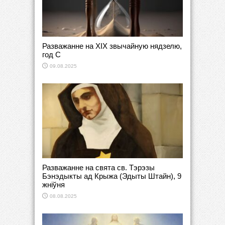
Разважанне на XIX звычайную нядзелю,
год C
09.08.2025
Разважанне на свята св. Тэрэзы
Бэнэдыкты ад Крыжа (Эдыты Штайн), 9
жніўня
08.08.2025