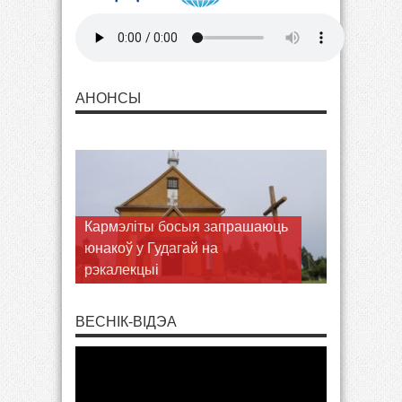
АНОНСЫ
Кармэліты босыя запрашаюць
Запрашаем разам з Марыяй
юнакоў у Гудагай на
шукаць Волі Божай у
рэкалекцыі
пілігрымцы ў Браслаў
ВЕСНІК-ВІДЭА