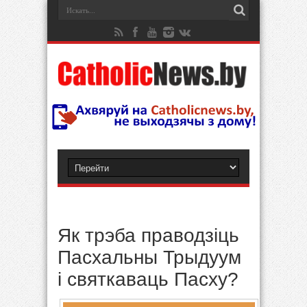
Як трэба праводзіць
Пасхальны Трыдуум
і святкаваць Пасху?