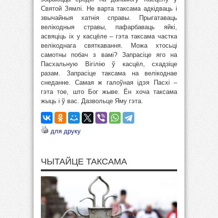
Святой Зямлі. Не варта таксама адкідваць і
звычайныя хатнія справы. Прыгатаваць
велікодныя стравы, пафарбаваць яйкі,
асвяціць іх у касцёле – гэта таксама частка
велікоднага святкавання. Можа хтосьці
самотны побач з вамі? Запрасіце яго на
Пасхальную Вігілію ў касцёл, схадзіце
разам. Запрасіце таксама на велікоднае
снеданне. Самая ж галоўная ідэя Пасхі –
гэта тое, што Бог жыве. Ён хоча таксама
жыць і ў вас. Дазвольце Яму гэта.
для друку
ЧЫТАЙЦЕ ТАКСАМА