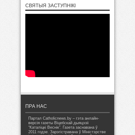
СВЯТЫЯ ЗАСТУПНІКІ
ПРА НАС
Партал Catholicnews.by – гэта анлайн-
версія газеты Віцебскай дыяцэзіі
“Каталіцкі Веснік”. Газета заснавана ў
2011 годзе. Зарэгістравана ў Міністэрстве