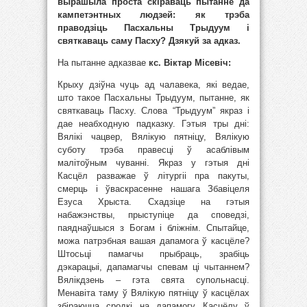
вырашыла проста скіраваць пытанне да
кампетэнтных людзей: як трэба
праводзіць Пасхальны Трыдуум і
святкаваць саму Пасху? Дзякуй за адказ.
На пытанне адказвае
кс. Віктар Місевіч:
Крыху дзіўна чуць ад чалавека, які ведае,
што такое Пасхальны Трыдуум, пытанне, як
святкаваць Пасху. Слова “Трыдуум” якраз і
дае неабходную падказку. Гэтыя тры дні:
Вялікі чацвер, Вялікую пятніцу, Вялікую
суботу трэба правесці ў асаблівым
малітоўным чуванні. Якраз у гэтыя дні
Касцёл разважае ў літургіі пра пакуты,
смерць і ўваскрасенне нашага Збавіцеля
Езуса Хрыста. Схадзіце на гэтыя
набажэнствы, прыступіце да споведзі,
паяднаўшыся з Богам і бліжнім. Спытайце,
можа патрэбная вашая дапамога ў касцёле?
Штосьці памагчы прыбраць, зрабіць
дэкарацыі, дапамагчы спевам ці чытаннем?
Вялікдзень – гэта свята супольнасці.
Менавіта таму ў Вялікую пятніцу ў касцёлах
збіраюцца сродкі на дапамогу Касцёлу ў