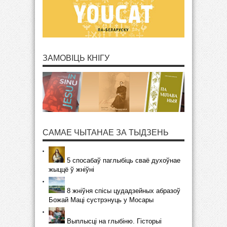
ЗАМОВІЦЬ КНІГУ
САМАЕ ЧЫТАНАЕ ЗА ТЫДЗЕНЬ
5 спосабаў паглыбіць сваё духоўнае
жыццё ў жніўні
8 жніўня спісы цудадзейных абразоў
Божай Маці сустрэнуць у Мосары
Выплысці на глыбіню. Гісторыі