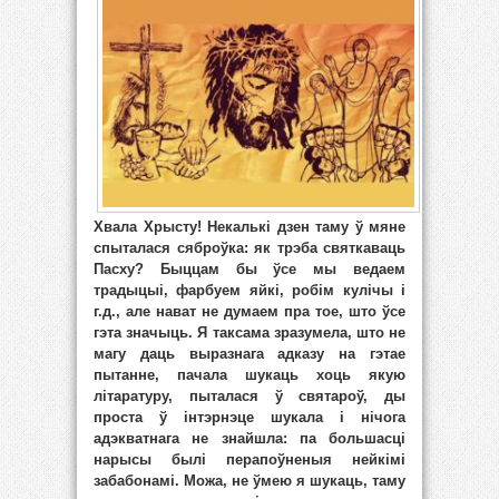
Хвала Хрысту! Некалькі дзен таму ў мяне
спыталася сяброўка: як трэба святкаваць
Пасху? Быццам бы ўсе мы ведаем
традыцыі, фарбуем яйкі, робім кулічы і
г.д., але нават не думаем пра тое, што ўсе
гэта значыць. Я таксама зразумела, што не
магу даць выразнага адказу на гэтае
пытанне, пачала шукаць хоць якую
літаратуру, пыталася ў святароў, ды
проста ў інтэрнэце шукала і нічога
адэкватнага не знайшла: па большасці
нарысы былі перапоўненыя нейкімі
забабонамі. Можа, не ўмею я шукаць, таму