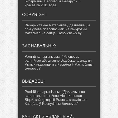
інфармацыі Рэспублікі Беларусь 5
красавіка 2011 года.
COPYRIGHT
Выкарыстанне матэрыялаў дазваляецца
пры ўмове гіперспасылкі на канкрэтны
матэрыял на сайце Catholicnews.by
ЗАСНАВАЛЬНІК:
Рэлігійная арганізацыя “Мясцовае
рэлігійнае аб’яднанне Віцебская дыяцэзія
Рымска-каталіцкага Касцёла ў Рэспубліцы
Беларусь”
ВЫДАВЕЦ:
Рэлігійная арганізацыя “Дабрачынная
каталіцкая рэлігійная місія Карытас
Віцебскай дыяцэзіі Рымска-каталіцкага
Касцёла ў Рэспубліцы Беларусь”
КАНТАКТ З РЭДАКЦЫЯЙ: