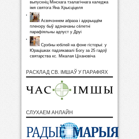
выпускніц Мінскага тэалагічнага каледжа
імя святога Яна Хрысціцеля
Асвячэннем абраза і адкрыццём
пленэру быў адзначаны сёлетні
парафіяльны адпуст у Друі
Срэбны юбілей на фоне гісторыі: у
Юрацішках падзякавалі Богу за 25 гадоў
святарства кс. Мікалая Ціхановіча
РАСКЛАД СВ. ІМШАЎ У ПАРАФІЯХ
СЛУХАЕМ АНЛАЙН