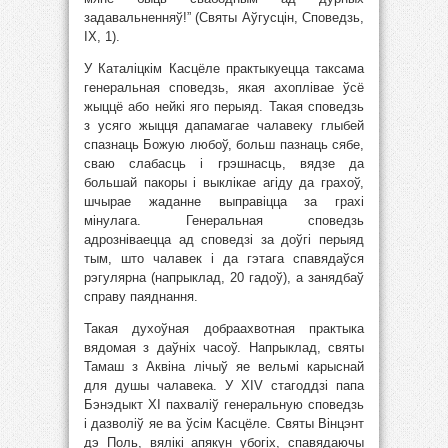
задавальненняў!” (Святы Аўгусцін, Споведзь,
IX, 1).
У Каталіцкім Касцёле практыкуецца таксама
генеральная споведзь, якая ахоплівае ўсё
жыццё або нейкі яго перыяд. Такая споведзь
з усяго жыцця дапамагае чалавеку глыбей
спазнаць Божую любоў, больш пазнаць сябе,
сваю слабасць і грэшнасць, вядзе да
большай пакоры і выклікае агіду да грахоў,
шчырае жаданне выправіцца за грахі
мінулага. Генеральная споведзь
адрозніваецца ад споведзі за доўгі перыяд
тым, што чалавек і да гэтага спавядаўся
рэгулярна (напрыклад, 20 гадоў), а занядбаў
справу паяднання.
Такая духоўная добраахвотная практыка
вядомая з даўніх часоў. Напрыклад, святы
Тамаш з Аквіна лічыў яе вельмі карыснай
для душы чалавека. У XIV стагоддзі папа
Бэнэдыкт XI пахваліў генеральную споведзь
і дазволіў яе ва ўсім Касцёле. Святы Вінцэнт
дэ Поль, вялікі апякун убогіх, спавядаючы