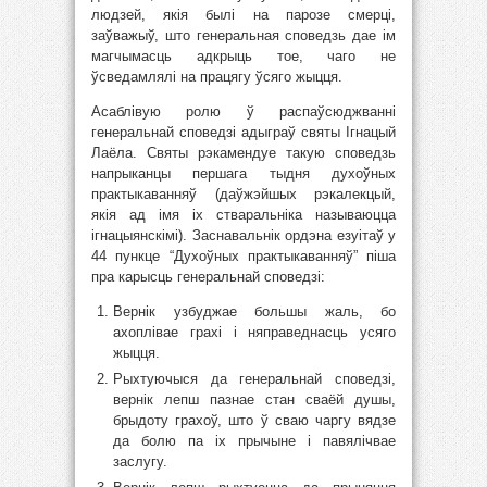
людзей, якія былі на парозе смерці,
заўважыў, што генеральная споведзь дае ім
магчымасць адкрыць тое, чаго не
ўсведамлялі на працягу ўсяго жыцця.
Асаблівую ролю ў распаўсюджванні
генеральнай споведзі адыграў святы Ігнацый
Лаёла. Святы рэкамендуе такую споведзь
напрыканцы першага тыдня духоўных
практыкаванняў (даўжэйшых рэкалекцый,
якія ад імя іх стваральніка называюцца
ігнацыянскімі). Заснавальнік ордэна езуітаў у
44 пункце “Духоўных практыкаванняў” піша
пра карысць генеральнай споведзі:
Вернік узбуджае большы жаль, бо
ахоплівае грахі і няправеднасць усяго
жыцця.
Рыхтуючыся да генеральнай споведзі,
вернік лепш пазнае стан сваёй душы,
брыдоту грахоў, што ў сваю чаргу вядзе
да болю па іх прычыне і павялічвае
заслугу.