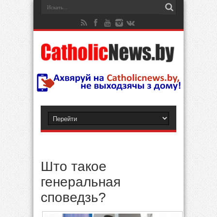
Што такое
генеральная
споведзь?