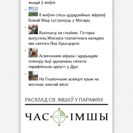
жыццё ў жніўні
8 жніўня спісы цудадзейных абразоў
Божай Маці сустрэнуць у Мосары
Выплысці на глыбіню. Гісторыі
выпускніц Мінскага тэалагічнага каледжа
імя святога Яна Хрысціцеля
Асвячэннем абраза і адкрыццём
пленэру быў адзначаны сёлетні
парафіяльны адпуст у Друі
На Глыбоччыне асвяцілі крыж на
могілках зніклай вёскі
РАСКЛАД СВ. ІМШАЎ У ПАРАФІЯХ