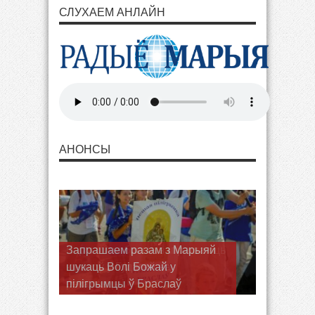
СЛУХАЕМ АНЛАЙН
АНОНСЫ
Запрашаем разам з Марыяй
шукаць Волі Божай у
пілігрымцы ў Браслаў