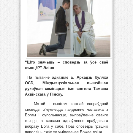
“Што значыць – споведзь за ўсё сваё
жыццё?” Эліна
На пытанне адказвае
а. Аркадзь Куляха
OCD, Міждыяцэзіяльная вышэйшая
духоўная семінарыя імя святога Тамаша
Аквінскага ў Пінску.
– Мэтай і вынікам кожнай сапраўднай
споведзі з’яўляецца паяднанне чалавека з
Богам і супольнасцю, выпраўленне свайго
жыцця, а таксама аднаўленне праўдзівага
вобразу Бога ў сабе. Праз споведзь грэшнік
паводзіць сябе як умілаванае Божае дзіця.