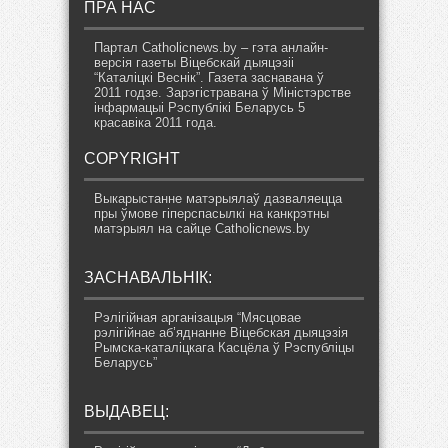
ПРА НАС
Партал Catholicnews.by – гэта анлайн-
версія газеты Віцебскай дыяцэзіі
“Каталіцкі Веснік”. Газета заснавана ў
2011 годзе. Зарэгістравана ў Міністэрстве
інфармацыі Рэспублікі Беларусь 5
красавіка 2011 года.
COPYRIGHT
Выкарыстанне матэрыялаў дазваляецца
пры ўмове гіперспасылкі на канкрэтны
матэрыял на сайце Catholicnews.by
ЗАСНАВАЛЬНІК:
Рэлігійная арганізацыя “Мясцовае
рэлігійнае аб’яднанне Віцебская дыяцэзія
Рымска-каталіцкага Касцёла ў Рэспубліцы
Беларусь”
ВЫДАВЕЦ: