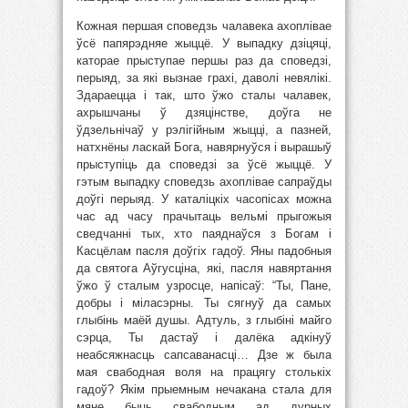
Кожная першая споведзь чалавека ахоплівае
ўсё папярэдняе жыццё. У выпадку дзіцяці,
каторае прыступае першы раз да споведзі,
перыяд, за які вызнае грахі, даволі невялікі.
Здараецца і так, што ўжо сталы чалавек,
ахрышчаны ў дзяцінстве, доўга не
ўдзельнічаў у рэлігійным жыцці, а пазней,
натхнёны ласкай Бога, навярнуўся і вырашыў
прыступіць да споведзі за ўсё жыццё. У
гэтым выпадку споведзь ахоплівае сапраўды
доўгі перыяд. У каталіцкіх часопісах можна
час ад часу прачытаць вельмі прыгожыя
сведчанні тых, хто паяднаўся з Богам і
Касцёлам пасля доўгіх гадоў. Яны падобныя
да святога Аўгусціна, які, пасля навяртання
ўжо ў сталым узросце, напісаў: “Ты, Пане,
добры і міласэрны. Ты сягнуў да самых
глыбінь маёй душы. Адтуль, з глыбіні майго
сэрца, Ты дастаў і далёка адкінуў
неабсяжнасць сапсаванасці… Дзе ж была
мая свабодная воля на працягу столькіх
гадоў? Якім прыемным нечакана стала для
мяне быць свабодным ад дурных