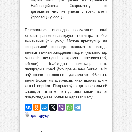
Вернік лепш рыхтуецца да прыняцця
Найсвяцейшага Сакраманту, які
дапамагае яму не ўпасці ў грэх, але і
ўзрастаць у ласцы.
Генеральная споведзь неабходная, калі
хтосьці раней спавядаўся няшчыра ці без
выканання ўсіх умоў. Можна прыступіць да
генеральнай споведзі таксама з нагоды
вельмі важнай жыццёвай падзеі (напрыклад,
манаскія абяцанні, сакрамант пасвячэнняў,
юбілей). Неабходна памятаць, што
папярэднія грахі ўжо прабачаны Богам, а іх
паўторнае вызнанне дапамагае ўбачыць
веліч Божай міласэрнасці, якая праявілася ў
жыцці верніка. Падрыхтоўка да генеральнай
споведзі такая ж, як і да звычайнай, толькі
прадугледжвае большы адрэзак часу.
для друку