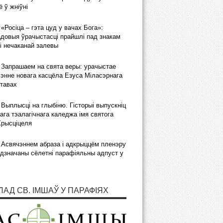
 ў жніўні
«Росіца – гэта цуд у вачах Бога»:
довыя ўрачыстасці прайшлі пад знакам
і нечаканай залевы
Запрашаем на свята веры: урачыстае
энне новага касцёла Езуса Міласэрнага
тавах
Выплысці на глыбіню. Гісторыі выпускніц
ага тэалагічнага каледжа імя святога
Хрысціцеля
Асвячэннем абраза і адкрыццём пленэру
дзначаны сёлетні парафіяльны адпуст у
ЛАД СВ. ІМШАЎ У ПАРАФІЯХ