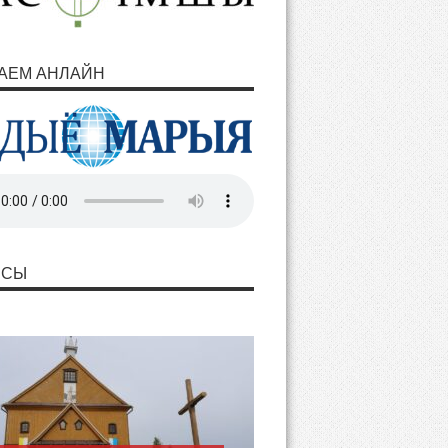
АЕМ АНЛАЙН
НСЫ
ашаем разам з Марыяй