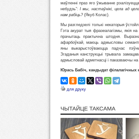
маўленні праз яго ўжыванне рэалізуецца
небудзь”:
І мы, настаўнікі, цела ад цел
нам рабіць?
(Якуб Колас).
Мы разгледзелі толькі некаторыя ўстойлі
Гэта акурат тыя фразеалагізмы, якія на
прачытаць практычна штодня. Выразн
афарбоўкай, маюць адмысловы семанты
яны выкарыстоўваюцца падчас пэўных
Згаданыя канструкцыі трывала замацав
адмысловай адметнасці і паказваючы на
Юрась Бабіч, кандыдат філалагічных 
для друку
ЧЫТАЙЦЕ ТАКСАМА