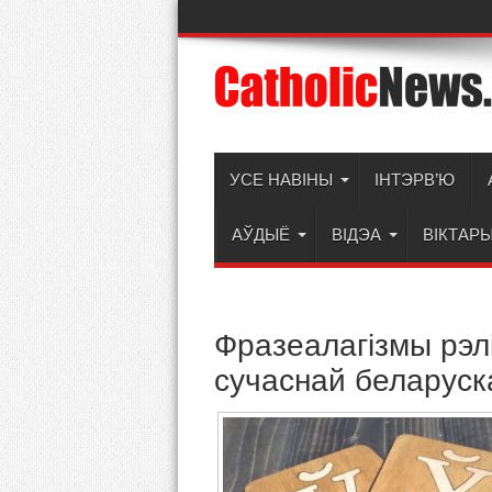
УСЕ НАВІНЫ
ІНТЭРВ’Ю
АЎДЫЁ
ВІДЭА
ВІКТАР
Фразеалагізмы рэлі
сучаснай беларуск