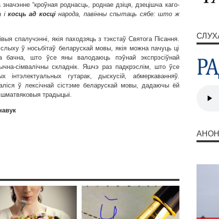
 значэнне “кроўная роднасць, роднае дзіця, дзецішча каго-
а і
косць ад косці
народа, павінны спытаць сябе: што ж
СЛУХ
выя спалучэнні, якія паходзяць з тэкстаў Святога Пісання.
 слыху ў носьбітаў беларускай мовы, якія можна пачуць ці
а бачна, што ўсе яны валодаюць пэўнай экспрэсіўнай
чна-сімвалічны складнік. Яшчэ раз падкрэслім, што ўсе
 інтэлектуальных гутарак, дыскусій, абмеркаванняў.
аліся ў лексічнай сістэме беларускай мовы, дадаючы ёй
 шматвяковыя традыцыі.
навук
АНО
Запр