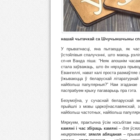
нашай чытачкай са Шчучыншчыны спа
У прыватнасці, яна пытаецца, як ча
ўстойлівыя спалучэнні, што маюць рэліг
сп-ня Ванда піша: “Неяк апошнім часа
стала заўважаць, што ён нярэдка прыводз
Евангеллі, нават калі проста размаўляе з
ўжываюцца ў беларускай літаратурнай 
найбольш папулярныя?” Нам згаданае 
паспрабуем крыху пагаварыць пра гэта.
Безумоўна, у сучаснай беларускай м
прыйшлі з мовы царкоўнаславянскай, з
найбольш частотных, найбольш папуляр
Мяркуем, практычна ўсім носьбітам на
камяні і час збіраць камяні
–
для ўсяг
нецярпеннем
;
зямля абяцаная
–
прыва