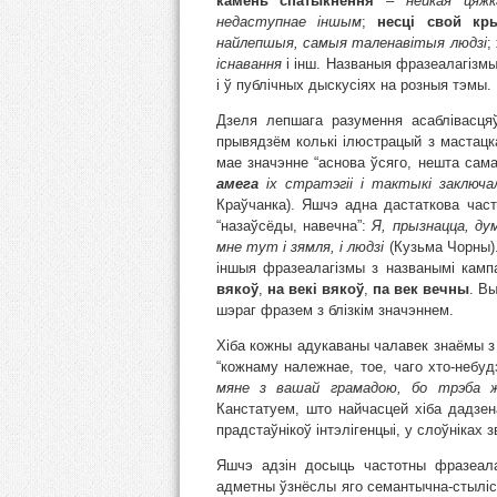
камень спатыкнення
–
нейкая цяжк
недаступнае іншым
;
несці свой кр
найлепшыя, самыя таленавітыя людзі
;
існавання
і інш. Названыя фразеалагізмы
і ў публічных дыскусіях на розныя тэмы.
Дзеля лепшага разумення асаблівасця
прывядзём колькі ілюстрацый з мастацк
мае значэнне “аснова ўсяго, нешта сам
амега
іх стратэгіі і тактыкі заключ
Краўчанка). Яшчэ адна дастаткова час
“назаўсёды, навечна”:
Я, прызнацца, д
мне тут і зямля, і людзі
(Кузьма Чорны)
іншыя фразеалагізмы з названымі камп
вякоў
,
на векі вякоў
,
па век вечны
. В
шэраг фразем з блізкім значэннем.
Хіба кожны адукаваны чалавек знаёмы 
“кожнаму належнае, тое, чаго хто-небу
мяне з вашай грамадою, бо трэба 
Канстатуем, што найчасцей хіба дадзен
прадстаўнікоў інтэлігенцыі, у слоўніках 
Яшчэ адзін досыць частотны фразеал
адметны ўзнёслы яго семантычна-стыліст