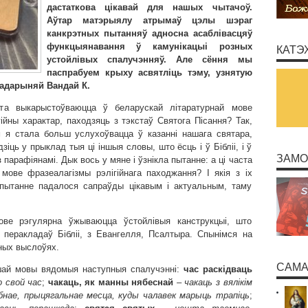
дастаткова цікавай для нашых чытачоў.
Аўтар матэрыялу атрымаў цэлы шэраг
канкрэтных пытанняў адносна асаблівасцяў
функцыянавання ў камунікацыі розных
КАТЭ
устойлівых спалучэнняў. Але сёння мы
паспрабуем крыху асвятліць тэму, узнятую
дарыняй Вандай К.
ста выкарыстоўваюцца ў беларускай літаратурнай мове
ійны характар, паходзяць з тэкстаў Святога Пісання? Так,
м я стала больш услухоўвацца ў казанні нашага святара,
іць у прыклад тыя ці іншыя словы, што ёсць і ў Бібліі, і ў
ЗАМО
 парафіянамі. Дык вось у мяне і ўзнікла пытанне: а ці часта
мове фразеалагізмы рэлігійнага паходжання? І якія з іх
пытанне падалося сапраўды цікавым і актуальным, таму
ове рэгулярна ўжываюцца ўстойлівыя канструкцыі, што
 перакладаў Бібліі, з Евангелля, Псалтыра. Спынімся на
ных выслоўях.
САМА
шай мовы вядомыя наступныя спалучэнні:
час раскідваць
о свой час
;
чакаць, як манны нябеснай
–
чакаць з вялікім
бнае, прыцягальнае месца, куды чалавек марыць трапіць
;