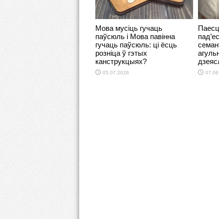
Мова мусіць гучаць
Паесц
паўсюль і Мова павінна
пад’ес
гучаць паўсюль: ці ёсць
семан
розніца ў гэтых
агуль
канструкцыях?
дзеяс
05.07.2026
07.06