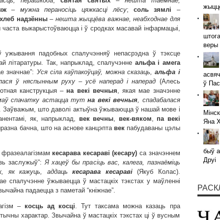
асць, перашкода
;
святая святых
–
нешта таемнае,
жыццё
ыж
–
мужна пераносіць цяжкасці лёсу
;
соль зямлі
–
хлеб надзённы
–
нешта жыццёва важнае, неабходнае для
 часта выкарыстоўваюцца і ў сродках масавай інфармацыі,
штога
веры 
ў ужывання падобных спалучэнняў непасрэдна ў тэксце
ай літаратуры. Так, напрыклад, спалучэнне
альфа і амега
ае значнае”:
Уся сіла каўпакоўцаў, можна сказаць,
альфа і
асвяч
алася ў няспынным руху – усё наперад і наперад
(Алесь
ў Пас
тотная канструкцыя –
на векі вечныя
, якая мае значэнне
умаў спачатку астацца тут
на векі вечныя
, спадабалася
. Заўважым, што даволі актыўна ўжываюцца ў нашай мове і
Мінск
анентамі, як, напрыклад,
век вечны
,
век-вяком
,
па векі
Яна 
ыразна бачна, што на аснове канцэпта
век
пабудаваны цэлы
быў а
з фразеалагізмам
кесарава кесараві (кесару)
са значэннем
Друі
дзь заслужыў”:
Я хацеў бы прасіць вас, калега, пазнаёміць
ж, як кажуць, аддаць
кесарава кесараві
(Якуб Колас).
ае спалучэнне ўжываецца ў мастацкіх тэкстах у маўленні
РАСК
звычайна падаецца з паметай “кніжнае”.
агізм –
косць ад косці
. Тут таксама можна казаць пра
ычны характар. Звычайна ў мастацкіх тэкстах ці ў вусным