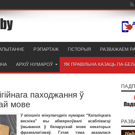
АПЫТАННЕ
РЭПАРТАЖ
ГІСТОРЫЯ
РАЗВАЖАЕМ Р
ЫНА
АРХІЎ НУМАРОЎ
ЯК ПРАВІЛЬНА КАЗАЦЬ ПА-БЕЛ
ПАДПІ
гійнага паходжання ў
ай мове
У апошніх мінулагодніх нумарах “Каталіцкага
весніка” мы абмяркоўвалі асаблівасці
РАЗВ
ўжывання ў беларускай мове некаторых
фразеалагізмаў. Гэтая тэма аказалася