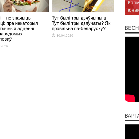
шука
ў Бр
і – не значыць
Тут былі тры дзяўчыны ці
ці: пра некаторыя
Тут былі тры дзяўчаты? Як
ВЕСН
тычныя адценні
правільна па-беларуску?
навядомых
30.04.2026
ловаў
.2026
ВАРТ