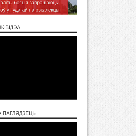
ць Волі Божай у пілігрымцы
аслаў
ІК-ВІДЭА
А ПАГЛЯДЗЕЦЬ